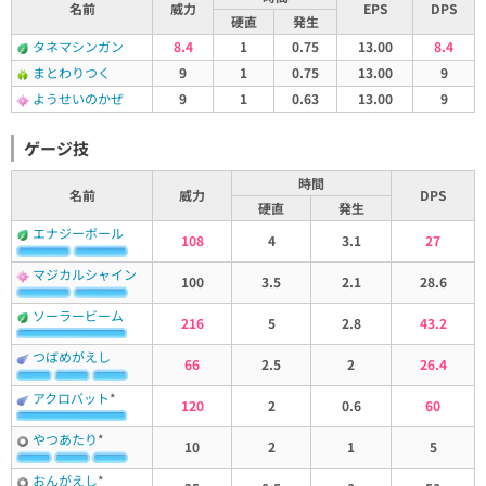
名前
威力
EPS
DPS
硬直
発生
タネマシンガン
8.4
1
0.75
13.00
8.4
まとわりつく
9
1
0.75
13.00
9
ようせいのかぜ
9
1
0.63
13.00
9
ゲージ技
時間
名前
威力
DPS
硬直
発生
エナジーボール
108
4
3.1
27
マジカルシャイン
100
3.5
2.1
28.6
ソーラービーム
216
5
2.8
43.2
つばめがえし
66
2.5
2
26.4
アクロバット
*
120
2
0.6
60
やつあたり
*
10
2
1
5
おんがえし
*