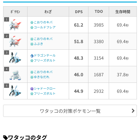
TDO
ﾎﾟｹﾓﾝ
わざ
DPS
生存時間
1
こおりのキバ
61.2
3985
69.4
秒
コールドフレア
2
こおりのキバ
51.8
3380
69.4
秒
ふぶき
3
ドラゴンテール
48.3
3154
69.4
秒
フリーズボルト
4
こおりのキバ
46.0
1687
37.8
秒
ゆきなだれ
5
シャドークロー
44.9
2932
69.4
秒
フリーズボルト
ワタッコの対策ポケモン一覧
ワタッコのタグ