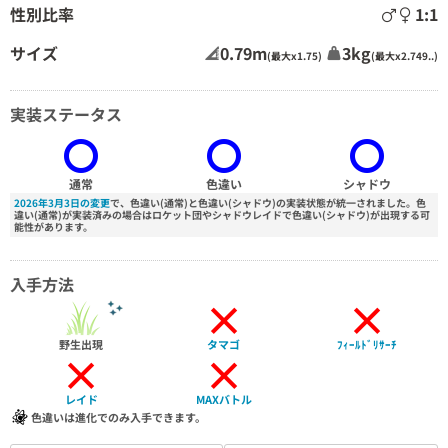
性別比率
1:1
サイズ
0.79m
3kg
(最大x1.75)
(最大x2.749..)
実装ステータス
通常
色違い
シャドウ
2026年3月3日の変更
で、色違い(通常)と色違い(シャドウ)の実装状態が統一されました。色
違い(通常)が実装済みの場合はロケット団やシャドウレイドで色違い(シャドウ)が出現する可
能性があります。
入手方法
×
×
野生出現
タマゴ
ﾌｨｰﾙﾄﾞﾘｻｰﾁ
×
×
レイド
MAXバトル
色違いは進化でのみ入手できます。