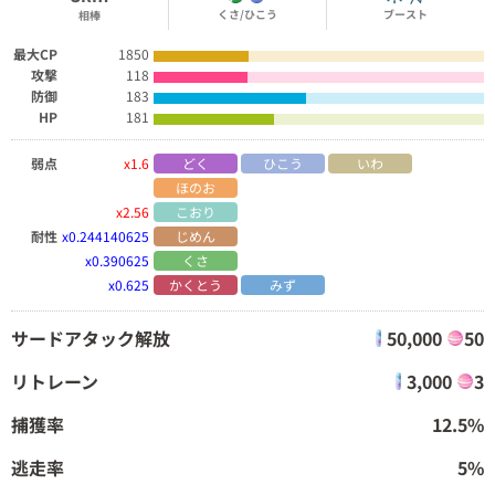
くさ/ひこう
ブースト
相棒
最大CP
1850
攻撃
118
防御
183
HP
181
弱点
x1.6
どく
ひこう
いわ
ほのお
x2.56
こおり
耐性
x0.244140625
じめん
x0.390625
くさ
x0.625
かくとう
みず
サードアタック解放
50,000
50
リトレーン
3,000
3
捕獲率
12.5%
逃走率
5%