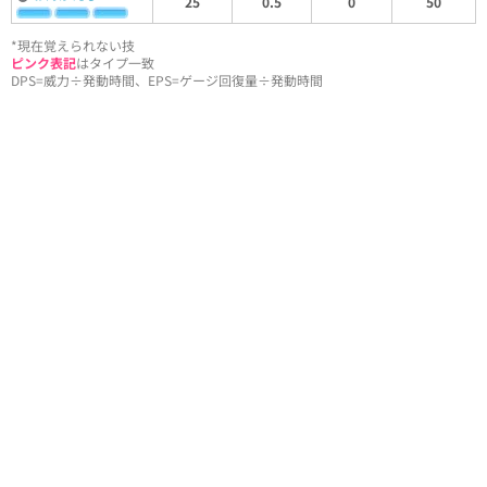
25
0.5
0
50
*現在覚えられない技
ピンク表記
はタイプ一致
DPS=威力÷発動時間、EPS=ゲージ回復量÷発動時間