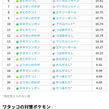
6
まとわりつく
マジカルシャイン
10.82
7
ようせいのかぜ
マジカルシャイン
10.82
8
まとわりつく
エナジーボール
10.75
9
ようせいのかぜ
エナジーボール
10.75
10
タネマシンガン
アクロバット
*
10.74
11
まとわりつく
つばめがえし
10.74
12
ようせいのかぜ
つばめがえし
10.74
13
タネマシンガン
マジカルシャイン
10.30
14
タネマシンガン
エナジーボール
10.27
15
タネマシンガン
つばめがえし
10.23
16
まとわりつく
おんがえし
*
9.92
17
ようせいのかぜ
おんがえし
*
9.92
18
タネマシンガン
おんがえし
*
9.08
19
まとわりつく
やつあたり
*
4.69
20
ようせいのかぜ
やつあたり
*
4.69
21
タネマシンガン
やつあたり
*
4.12
*現在覚えられない技
ワタッコの対策ポケモン