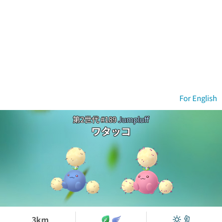
For English
第2世代 #189
Jumpluff
ワタッコ
3km