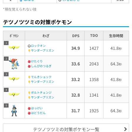
*現在覚えられない技
テツノツツミの対策ポケモン
TDO
ﾎﾟｹﾓﾝ
わざ
DPS
生存時間
1
ロックオン
34.9
1427
41.8
秒
サンダープリズン
2
けたぐり
33.6
2043
64.3
秒
しんぴのつるぎ
3
でんきショック
33.2
1358
41.8
秒
サンダープリズン
4
ボルトチェンジ
32.8
1341
41.8
秒
サンダープリズン
5
はっけい
31.7
1925
64.3
秒
はどうだん
テツノツツミの対策ポケモン一覧