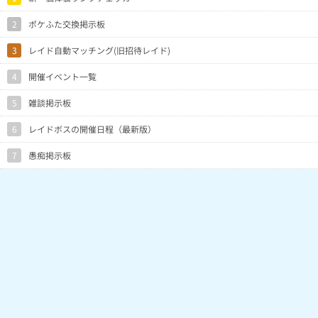
2
ポケふた交換掲示板
3
レイド自動マッチング(旧招待レイド)
4
開催イベント一覧
5
雑談掲示板
6
レイドボスの開催日程（最新版）
7
愚痴掲示板