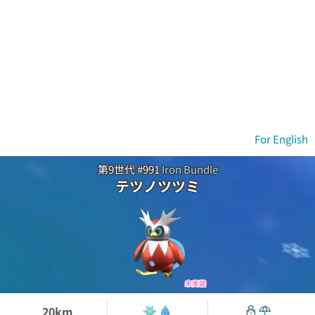
For English
第9世代 #991
Iron Bundle
テツノツツミ
未実装
20km