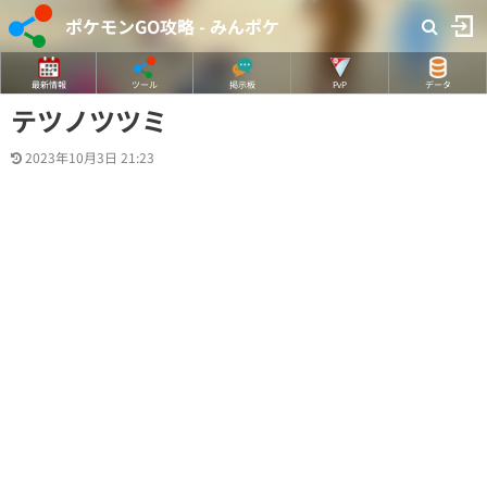
ポケモンGO攻略 - みんポケ
最新情報
ツール
掲示板
PvP
データ
テツノツツミ
2023年10月3日 21:23