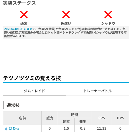
実装ステータス
×
×
×
通常
色違い
シャドウ
2026年3月3日の変更
で、色違い(通常)と色違い(シャドウ)の実装状態が統一されました。色
違い(通常)が実装済みの場合はロケット団やシャドウレイドで色違い(シャドウ)が出現する可
能性があります。
テツノツツミの覚える技
ジム・レイド
トレーナーバトル
通常技
時間
名前
威力
EPS
DPS
硬直
発生
はねる
0
1.5
0.8
11.33
0