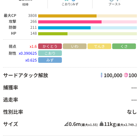
こおり/みず
ブースト
相棒
最大CP
3808
攻撃
266
防御
211
HP
148
弱点
x1.6
かくとう
いわ
でんき
くさ
耐性
x0.390625
こおり
x0.625
みず
サードアタック解放
100,000
100
捕獲率
---
逃走率
---
性別比率
なし
サイズ
0.6m
11kg
(最大x1.55)
(最大x2.749..)