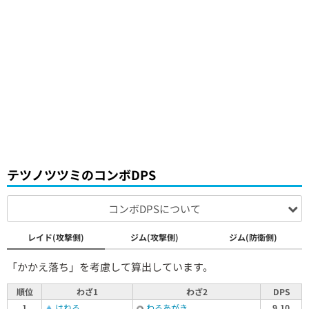
テツノツツミのコンボDPS
コンボDPSについて
レイド(攻撃側)
ジム(攻撃側)
ジム(防衛側)
「かかえ落ち」を考慮して算出しています。
順位
わざ1
わざ2
DPS
1
はねる
わるあがき
9.10