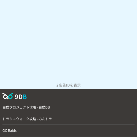
広告IDを表示
9D
B
白猫プロジェクト攻略 - 白猫DB
ドラクエウォーク攻略 - みんドラ
GO Raids