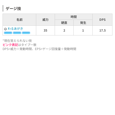
ゲージ技
時間
名前
威力
DPS
硬直
発生
わるあがき
35
2
1
17.5
*現在覚えられない技
ピンク表記
はタイプ一致
DPS=威力÷発動時間、EPS=ゲージ回復量÷発動時間