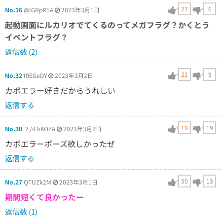
27
6
No.16
@IGRpR1A
2023年3月1日
起動画面にルカリオでてくるのってメガフラグ？かくとう
イベントフラグ？
返信数 (2)
22
9
No.32
I0EGeDY
2023年3月2日
カポエラー好きだからうれしい
返信する
19
19
No.30
？/iFkAOZA
2023年3月2日
カポエラーポーズ欲しかったぜ
返信する
50
13
No.27
QTUZk2M
2023年3月1日
期間短くて良かったー
返信数 (1)