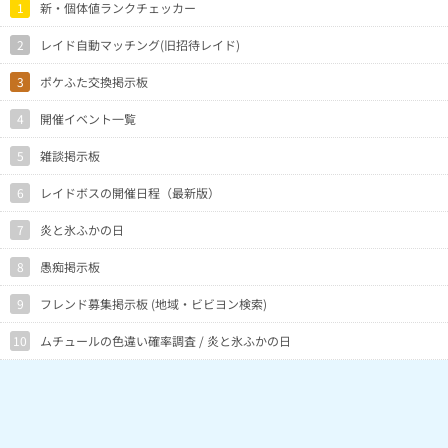
1
新・個体値ランクチェッカー
2
レイド自動マッチング(旧招待レイド)
3
ポケふた交換掲示板
4
開催イベント一覧
5
雑談掲示板
6
レイドボスの開催日程（最新版）
7
炎と氷ふかの日
8
愚痴掲示板
9
フレンド募集掲示板 (地域・ビビヨン検索)
10
ムチュールの色違い確率調査 / 炎と氷ふかの日