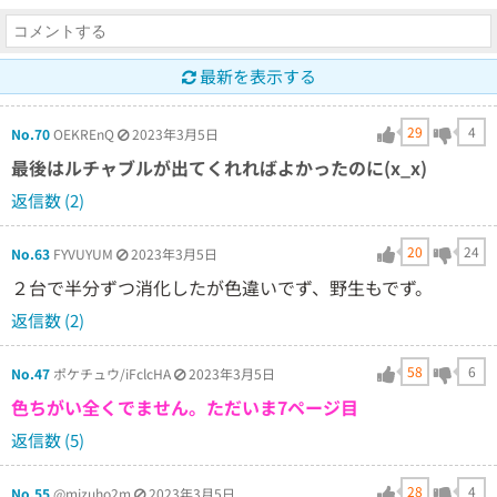
最新を表示する
29
4
No.70
OEKREnQ
2023年3月5日
最後はルチャブルが出てくれればよかったのに(x_x)
返信数 (2)
20
24
No.63
FYVUYUM
2023年3月5日
２台で半分ずつ消化したが色違いでず、野生もでず。
返信数 (2)
58
6
No.47
ポケチュウ/iFclcHA
2023年3月5日
色ちがい全くでません。ただいま7ページ目
返信数 (5)
28
4
No.55
@mizuho2m
2023年3月5日