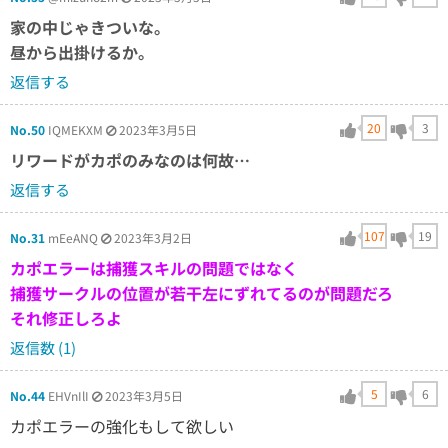
家の中じゃきついな。
昼から出掛けるか。
返信する
20
3
No.50
IQMEKXM
2023年3月5日
リワードがカポのみなのは何故…
返信する
107
19
No.31
mEeANQ
2023年3月2日
カポエラーは捕獲スキルの問題ではなく
捕獲サークルの位置が若干左にずれてるのが問題だろ
それ修正しろよ
返信数 (1)
5
6
No.44
EHVnIlI
2023年3月5日
カポエラーの強化もして欲しい