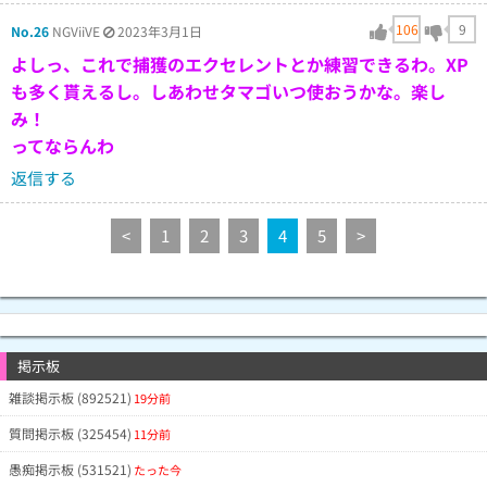
106
9
No.26
NGViiVE
2023年3月1日
よしっ、これで捕獲のエクセレントとか練習できるわ。XP
も多く貰えるし。しあわせタマゴいつ使おうかな。楽し
み！
ってならんわ
返信する
<
1
2
3
4
5
>
掲示板
雑談掲示板 (892521)
19分前
質問掲示板 (325454)
11分前
愚痴掲示板 (531521)
たった今