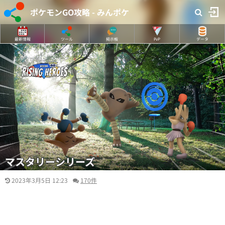
ポケモンGO攻略 - みんポケ
最新情報
ツール
掲示板
PvP
データ
マスタリーシリーズ
2023年3月5日 12:23
170件