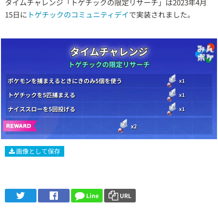
タイムチャレンジ「トゲチックの限定リサーチ」は2023年4月
15日に
トゲチックのコミュニティデイ
で実装されました。
タイムチャレンジ
トゲチックの限定リサーチ
ポケモンを捕まえるときにきのみ5個を使う
x1
トゲチックを5匹捕まえる
x1
ナイススローを5回投げる
x1
x2
画像として保存
Line
URL