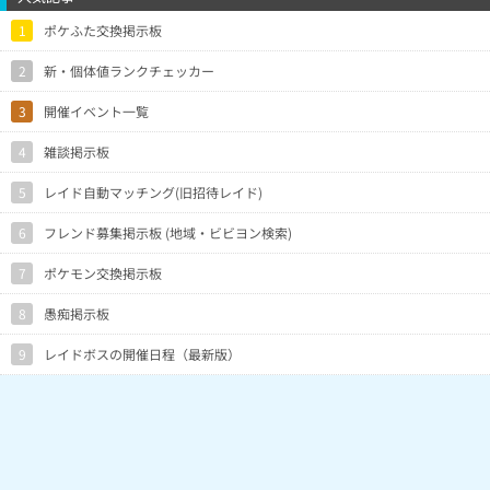
1
ポケふた交換掲示板
2
新・個体値ランクチェッカー
3
開催イベント一覧
4
雑談掲示板
5
レイド自動マッチング(旧招待レイド)
6
フレンド募集掲示板 (地域・ビビヨン検索)
7
ポケモン交換掲示板
8
愚痴掲示板
9
レイドボスの開催日程（最新版）