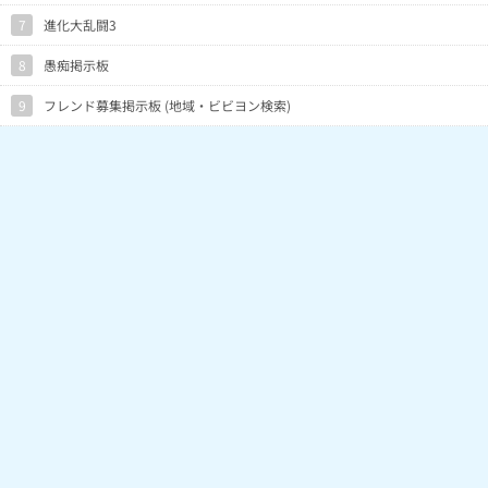
8戦目のみリモートパスでチャレンジ
1/8
OCcQllA(Lv1)
7月3日0時52分
7
進化大乱闘3
したら幸運にも色違い
1/24
@sumi2018(Lv21)
7月3日0時36分
疲れただけ。
8
愚痴掲示板
3/35
EThyVCA(Lv1)
7月3日0時27分
色違い3全てタスク
9
フレンド募集掲示板 (地域・ビビヨン検索)
0/69
@LotionMAN(Lv14)
7月3日0時25分
無償パスのみではタスク一巡しかで
0/3
hwMRclA(Lv19)
7月3日0時9分
きんわ
0/58
@TSUKASA01(Lv10)
7月3日0時7分
0/55
@Jyaiaaan(Lv8)
7月2日23時50分
レイド少な過ぎ。リモパス制限ある
0/10
Y3KVMUA(Lv3)
7月2日23時49分
なら出現率上げて欲しい。
1/3
MUEhQVg(Lv1)
7月2日23時48分
レイド2 タスク1
1/10
MwgUM1c(Lv1)
7月2日23時22分
0/50
@Kazu3901(Lv13)
7月2日23時16分
渋い
2/16
NjmFVSE(Lv10)
7月2日23時14分
レイド7回で2匹、タスク9回はなし
レイドとリワード計12回、レイドか
1/12
@AOUMIGAME(Lv3)
7月2日23時14分
ら。
0/58
M2NhIjQ(Lv18)
7月2日23時5分
1/100
J3UJg2A(Lv7)
7月2日23時4分
レイドとタスクです。
1/14
GUh0OZk(Lv1)
7月2日23時4分