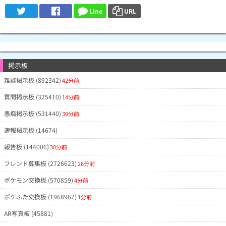
Line
URL
1/3
@IBJjg3Y(Lv5)
7月3日5時23分
普段はこんなことない
0/18
@810hato(Lv17)
7月3日5時20分
0/11
JyKDVHM(Lv1)
7月3日5時13分
0/38
N0VRFFA(Lv1)
7月3日5時1分
1/64
IjWERoc(Lv1)
7月3日4時57分
2人でやっとクソゲー
掲示板
0/15
@HJ2G6MW9Q(Lv6)
7月3日4時46分
雑談掲示板 (892342)
42分前
0/25
SUdHGRA(Lv5)
7月3日4時46分
質問掲示板 (325410)
14分前
0/58
@Omegu(Lv50)
7月3日4時40分
タスク24、レイド34
1/7
@naratk(Lv22)
7月3日4時31分
全てタスクのみ
愚痴掲示板 (531440)
39分前
0/1
KRBUcXM(Lv7)
7月3日4時28分
速報掲示板 (14674)
0/69
EmWHKBA(Lv1)
7月3日4時25分
報告板 (144006)
30分前
0/31
QQVUR5U(Lv1)
7月3日4時9分
レイド21 タスク10
フレンド募集板 (2726623)
1/6
@kyoro75(Lv18)
7月3日3時38分
26分前
レイド16回タスク48回 出たのはタス
1/64
@ILove9db(Lv23)
7月3日3時34分
ポケモン交換板 (570859)
4分前
ク いつも通りの2%設定ですね
1/28
J4UQeII(Lv1)
7月3日3時23分
レイドだけ
ポケふた交換板 (1968967)
1分前
0/35
@ddddcandy(Lv16)
7月3日3時19分
AR写真板 (45881)
0/71
@tn634(Lv25)
7月3日3時13分
渋すぎ、再登場あるのかな？