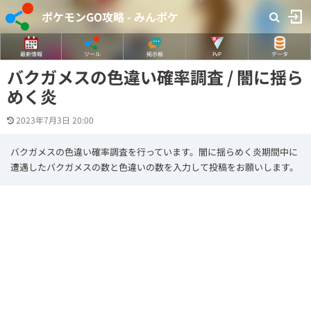
ポケモンGO攻略 - みんポケ
最新情報
ツール
掲示板
PvP
データ
バクガメスの色違い確率調査 / 闇に揺ら
めく炎
2023年7月3日 20:00
バクガメスの色違い確率調査を行っています。闇に揺らめく炎期間中に
遭遇したバクガメスの数と色違いの数を入力して投稿をお願いします。