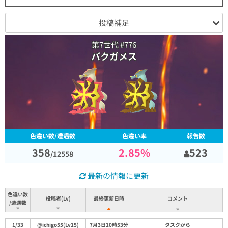
投稿補足
第7世代 #776
バクガメス
色違い数/遭遇数
色違い率
報告数
358
2.85
%
523
/
12558
最新の情報に更新
色違い数
投稿者(Lv)
最終更新日時
コメント
/遭遇数
コメント
色違い数
投稿者(Lv)
最終更新日時
1/33
@ichigo55(Lv15)
7月3日10時53分
タスクから