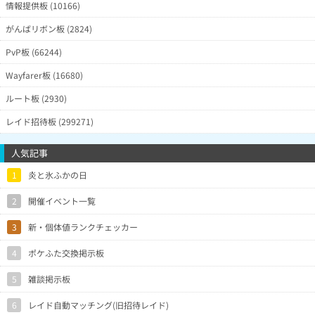
情報提供板 (10166)
0/9
EYFBMYg(Lv8)
7月3日2時59分
0/19
FTGVaHU(Lv6)
7月3日2時55分
がんばリボン板 (2824)
タスク、現地レイド、リモートレイド
1/3
KUQECVQ(Lv1)
7月3日2時52分
各1回で現地レイドでゲット
PvP板 (66244)
0/5
@wisteria2(Lv14)
7月3日2時51分
Wayfarer板 (16680)
0/11
@risarabbi(Lv26)
7月3日2時34分
ルート板 (2930)
0/41
@tksmrng(Lv9)
7月3日2時32分
クソゲー！
0/66
@50tatuya(Lv19)
7月3日2時29分
レイド招待板 (299271)
1/4
@4881(Lv17)
7月3日2時24分
レイド1 タスク3で色違い1
人気記事
0/18
JXCZMkk(Lv3)
7月3日2時21分
前回の反省を活かし、深追いは辞め
0/15
FlcANHE(Lv1)
7月3日1時58分
1
炎と氷ふかの日
ました。
色違いはタスクから1体出ました！タ
1/25
@taka1963(Lv12)
7月3日1時48分
スク15回、レイド10回実施
2
開催イベント一覧
2/34
NBGRdYM(Lv2)
7月3日1時36分
3
新・個体値ランクチェッカー
1/67
@pika10(Lv23)
7月3日1時35分
1/48
@ringo48(Lv9)
7月3日1時20分
4
ポケふた交換掲示板
1/59
@sa10si12(Lv12)
7月3日1時19分
5
雑談掲示板
0/9
@Keroro123(Lv15)
7月3日1時10分
通算45連敗。最後、海外から招待い
6
レイド自動マッチング(旧招待レイド)
0/6
QoF4YZQ(Lv11)
7月3日1時8分
ただいたが0で終わり。