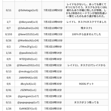
/遭遇数
レイドも少ないし、あっても硬くて
ギリになりそう。タスクも少なくGBL
0/11
@Sshotago(Lv5)
7月3日10時50分
疲れもあり月曜に残したが惨敗。し
かも2体目のヒードランが復刻色違い
一撃だったのもあり運が取られた。
1/7
@Akeyand(Lv3)
7月3日10時48分
レイド1、タスク6タスクででました
0/7
@ZekuDrei(Lv26)
7月3日10時47分
残タスク1
0/193
@bowl2525(Lv8)
7月3日10時23分
100％すら出ませんでした
0/26
@Morbisch(Lv24)
7月3日10時10分
0/2
JTMmZFg(Lv1)
7月3日10時9分
1/16
@paulista(Lv2)
7月3日9時54分
0/9
MTZQU0U(Lv1)
7月3日9時38分
1/26
@Shama293(Lv31)
7月3日9時32分
レイド11、タスク15でレイドから
0/13
@msksgy(Lv23)
7月3日9時32分
0/6
JAAHB4A(Lv18)
7月3日9時31分
0/6
dkcylxA(Lv2)
7月3日9時30分
96XXLゲット
0/41
JSZWYoI(Lv1)
7月3日9時18分
0/24
@gamgam(Lv17)
7月3日9時11分
0/11
@pupupupup(Lv7)
7月3日8時59分
タスクが２つ残ってる
1/26
EzMWZEY(Lv3)
7月3日8時55分