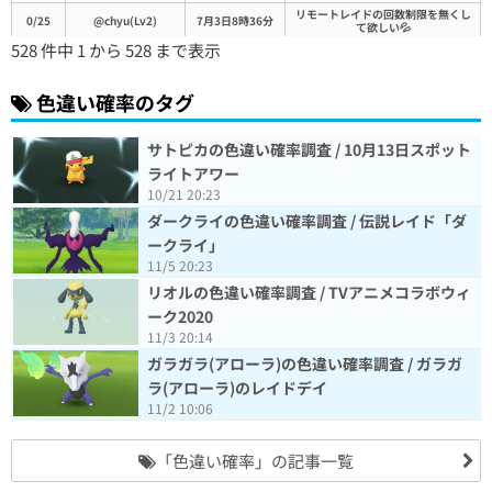
リモートレイドの回数制限を無くし
0/25
@chyu(Lv2)
7月3日8時36分
て欲しい💦
528 件中 1 から 528 まで表示
1/7
@KFFkR4E(Lv20)
7月3日8時31分
レイド2 タスク5 2回目のレイドで
2/8
FgIyUAQ(Lv8)
7月3日8時29分
色違い確率のタグ
色々あってレイドが思うように出来
なかった。特にレイドで色違い狙う
0/8
@ChocoVAIO(Lv12)
7月3日8時28分
なら自分の場合この分母の7倍以上は
必要...。
サトピカの色違い確率調査 / 10月13日スポット
0/2
@0810tm(Lv20)
7月3日8時18分
ライトアワー
10/21 20:23
ヒードラン ウツロイドの色違いで
1/13
@KANATAA(Lv50)
7月3日8時3分
なかった分がこっちにきた
ダークライの色違い確率調査 / 伝説レイド「ダ
1/46
@EGEZGBY(Lv21)
7月3日7時48分
ークライ」
0/6
@y1224h(Lv41)
7月3日7時42分
11/5 20:23
0/33
MJkyd2A(Lv1)
7月3日7時30分
リオルの色違い確率調査 / TVアニメコラボウィ
ーク2020
タスクがあと３個残ってるけど期待
1/24
@OJBmmJI(Lv9)
7月3日7時20分
薄
11/3 20:14
1/2
N2QEaEQ(Lv1)
7月3日7時14分
タスク1発目でした。
ガラガラ(アローラ)の色違い確率調査 / ガラガ
1/50
FwVUKBg(Lv1)
7月3日6時34分
ラ(アローラ)のレイドデイ
0/4
@sonyiidx(Lv3)
11/2 10:06
7月3日6時17分
0/5
M2dlYCE(Lv1)
7月3日6時12分
「色違い確率」の記事一覧
2/18
GHNIdkE(Lv1)
7月3日5時48分
2&10戦目にゲット😸
0/3
@spachiki(Lv3)
7月3日5時36分