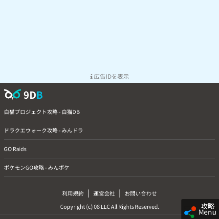
0/23
gYZ1NTA(Lv3)
7月2日23時4分
0/50
OYAiYVE(Lv1)
7月2日23時2分
1/41
I3AISJg(Lv5)
7月2日22時52分
タスクから
1/10
@chamboc(Lv9)
7月2日22時50分
レイド7タスク3 色違いはタスク産
2/60
MROFJoM(Lv1)
7月2日22時45分
レイド3回、タスク22回でレイドで出
1/25
KVFxRoc(Lv8)
7月2日22時43分
ました
広告IDを表示
1/11
@post(Lv25)
7月2日22時42分
2/58
@EAdEeZQ(Lv20)
7月2日22時41分
9D
B
0/11
@ghNpiWA(Lv19)
7月2日22時37分
白猫プロジェクト攻略 - 白猫DB
0/6
@00quanta(Lv13)
7月2日22時37分
0/57
IUg0YnA(Lv9)
7月2日22時32分
ドラクエウォーク攻略 - みんドラ
0/21
IChSZ1A(Lv1)
7月2日22時28分
GO Raids
2/7
IYgUhUc(Lv2)
7月2日22時2分
リモートレイドとタスクから
1/30
@Kopen777(Lv18)
7月2日22時1分
ポケモンGO攻略 - みんポケ
2/73
NJJZaUQ(Lv2)
7月2日21時58分
0/12
IxhkdSA(Lv1)
7月2日21時55分
確率低い。そんな気がしてたわ
|
|
利用規約
運営会社
お問い合わせ
今朝6時にカナダから招待してもらい
0/59
@OEIXIiA(Lv1)
7月2日21時43分
ましたが無理でした。どうやら俺に
攻略
Copyright (c) 08 LLC All Rights Reserved.
は色違い実装されてないようだ
Menu