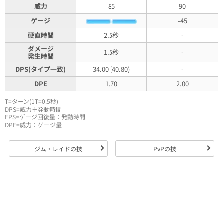
威力
85
90
ゲージ
-45
硬直時間
2.5秒
-
ダメージ
1.5秒
-
発生時間
DPS(タイプ一致)
34.00 (40.80)
-
DPE
1.70
2.00
T=ターン(1T=0.5秒)
DPS=威力÷発動時間
EPS=ゲージ回復量÷発動時間
DPE=威力÷ゲージ量
ジム・レイドの技
PvPの技