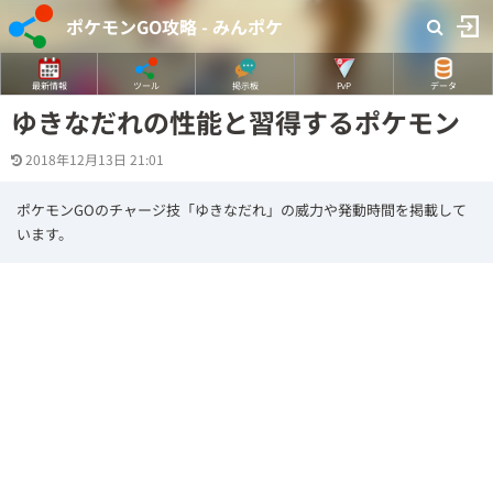
ポケモンGO攻略 - みんポケ
最新情報
ツール
掲示板
PvP
データ
ゆきなだれの性能と習得するポケモン
2018年12月13日 21:01
ポケモンGOのチャージ技「ゆきなだれ」の威力や発動時間を掲載して
います。