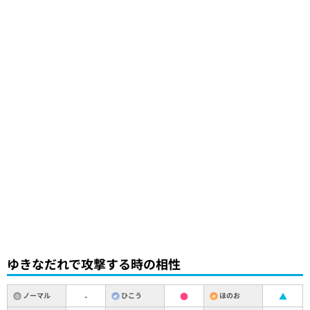
ゆきなだれで攻撃する時の相性
ノーマル
-
ひこう
●
ほのお
▲