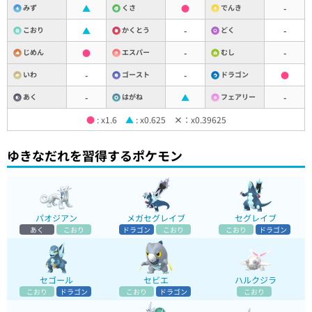
みず
▲
くさ
●
でんき
-
こおり
▲
かくとう
-
どく
-
じめん
●
エスパー
-
むし
-
いわ
-
ゴースト
-
ドラゴン
●
あく
-
はがね
▲
フェアリー
-
●
: x1.6
▲
: x0.625
×
：x0.39625
ゆきなだれを習得するポケモン
パオジアン
メガセグレイブ
セグレイブ
あく
こおり
ドラゴン
こおり
こおり
ドラゴン
セゴール
セビエ
ハルクジラ
こおり
ドラゴン
こおり
ドラゴン
こおり