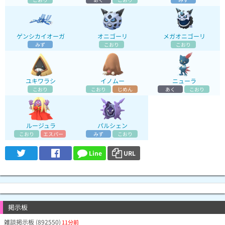
ゲンシカイオーガ
オニゴーリ
メガオニゴーリ
みず
こおり
こおり
ユキワラシ
イノムー
ニューラ
こおり
こおり
じめん
あく
こおり
ルージュラ
パルシェン
こおり
エスパー
みず
こおり
Line
URL
掲示板
雑談掲示板 (892550)
11分前