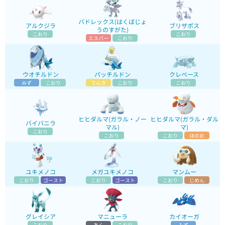
バドレックス(はくばじょ
アルクジラ
ブリザポス
うのすがた)
こおり
こおり
エスパー
こおり
ウオチルドン
パッチルドン
クレベース
みず
こおり
でんき
こおり
こおり
ヒヒダルマ(ガラル・ノー
ヒヒダルマ(ガラル・ダル
バイバニラ
マル)
マ)
こおり
こおり
こおり
ほのお
ユキメノコ
メガユキメノコ
マンムー
こおり
ゴースト
こおり
ゴースト
こおり
じめん
グレイシア
マニューラ
カイオーガ
こおり
あく
こおり
みず