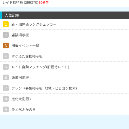
レイド招待板 (299370)
50分前
人気記事
1
新・個体値ランクチェッカー
2
雑談掲示板
3
開催イベント一覧
4
ポケふた交換掲示板
5
レイド自動マッチング(旧招待レイド)
6
愚痴掲示板
7
フレンド募集掲示板 (地域・ビビヨン検索)
8
進化大乱闘3
9
炎と氷ふかの日