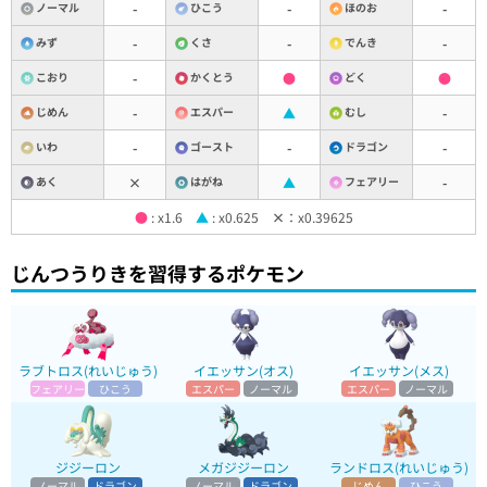
ノーマル
-
ひこう
-
ほのお
-
みず
-
くさ
-
でんき
-
こおり
-
かくとう
●
どく
●
じめん
-
エスパー
▲
むし
-
いわ
-
ゴースト
-
ドラゴン
-
あく
×
はがね
▲
フェアリー
-
●
: x1.6
▲
: x0.625
×
：x0.39625
じんつうりきを習得するポケモン
ラブトロス(れいじゅう)
イエッサン(オス)
イエッサン(メス)
フェアリー
ひこう
エスパー
ノーマル
エスパー
ノーマル
ジジーロン
メガジジーロン
ランドロス(れいじゅう)
ノーマル
ドラゴン
ノーマル
ドラゴン
じめん
ひこう