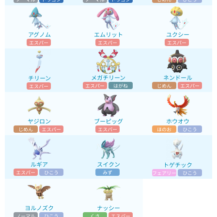
アグノム
エムリット
ユクシー
エスパー
エスパー
エスパー
メガチリーン
ネンドール
チリーン
エスパー
はがね
じめん
エスパー
エスパー
ヤジロン
ブーピッグ
ホウオウ
じめん
エスパー
エスパー
ほのお
ひこう
ルギア
スイクン
トゲチック
エスパー
ひこう
みず
フェアリー
ひこう
ヨルノズク
ナッシー
ノーマル
ひこう
くさ
エスパー