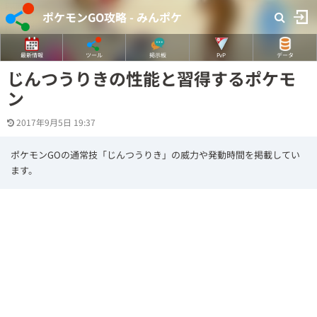
ポケモンGO攻略 - みんポケ
最新情報
ツール
掲示板
PvP
データ
じんつうりきの性能と習得するポケモ
ン
2017年9月5日 19:37
ポケモンGOの通常技「じんつうりき」の威力や発動時間を掲載してい
ます。