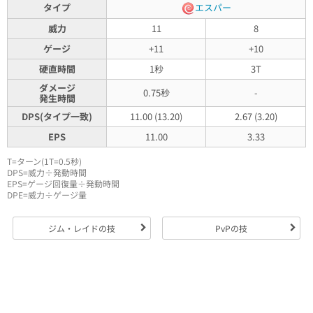
タイプ
エスパー
威力
11
8
ゲージ
+11
+10
硬直時間
1秒
3T
ダメージ
0.75秒
-
発生時間
DPS(タイプ一致)
11.00 (13.20)
2.67 (3.20)
EPS
11.00
3.33
T=ターン(1T=0.5秒)
DPS=威力÷発動時間
EPS=ゲージ回復量÷発動時間
DPE=威力÷ゲージ量
ジム・レイドの技
PvPの技