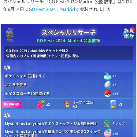
スペシャルリサーチ「GO Fest: 2024: Madrid 公園散策」は2024
年6月14日に
GO Fest 2024：Madrid
で実装されました。
スペシャルリサーチ
GO Fest: 2024: Madrid 公園散策
GO Fest 2024：Madridのチケットを購入
公園内でのプレイ可能時間(チケット記載)に配布
1/6
ポケモンを10匹捕まえる
x2
おこうを使う
x2
ナイススローを10回投げる
x24
イーブイ(太陽
x2
x2
冠)
2/6
Mysterious Labyrinthでポケストップ・ジム5個を回す
ヤナップ
Mysterious Labyrinthで捕まえたポケモンのGOスナップ
x25
ショット写真を撮る