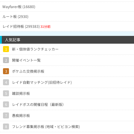
Wayfarer板 (16680)
ルート板 (2930)
レイド招待板 (299383)
31分前
人気記事
1
新・個体値ランクチェッカー
2
開催イベント一覧
3
ポケふた交換掲示板
4
レイド自動マッチング(旧招待レイド)
5
雑談掲示板
6
レイドボスの開催日程（最新版）
7
愚痴掲示板
8
フレンド募集掲示板 (地域・ビビヨン検索)