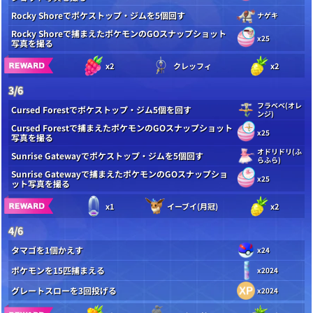
Rocky Shoreでポケストップ・ジムを5個回す
ナゲキ
Rocky Shoreで捕まえたポケモンのGOスナップショット
x25
写真を撮る
x2
クレッフィ
x2
3/6
フラベベ(オレ
Cursed Forestでポケストップ・ジム5個を回す
ンジ)
Cursed Forestで捕まえたポケモンのGOスナップショット
x25
写真を撮る
オドリドリ(ふ
Sunrise Gatewayでポケストップ・ジムを5個回す
らふら)
Sunrise Gatewayで捕まえたポケモンのGOスナップショ
x25
ット写真を撮る
x1
イーブイ(月冠)
x2
4/6
タマゴを1個かえす
x24
ポケモンを15匹捕まえる
x2024
グレートスローを3回投げる
x2024