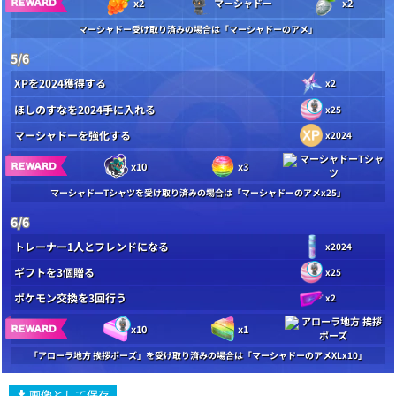
x2
マーシャドー
x2
マーシャドー受け取り済みの場合は「マーシャドーのアメ」
5/6
XPを2024獲得する
x2
ほしのすなを2024手に入れる
x25
マーシャドーを強化する
x2024
マーシャドーTシャ
x10
x3
ツ
マーシャドーTシャツを受け取り済みの場合は「マーシャドーのアメx25」
6/6
トレーナー1人とフレンドになる
x2024
ギフトを3個贈る
x25
ポケモン交換を3回行う
x2
アローラ地方 挨拶
x10
x1
ポーズ
「アローラ地方 挨拶ポーズ」を受け取り済みの場合は「マーシャドーのアメXLx10」
画像として保存