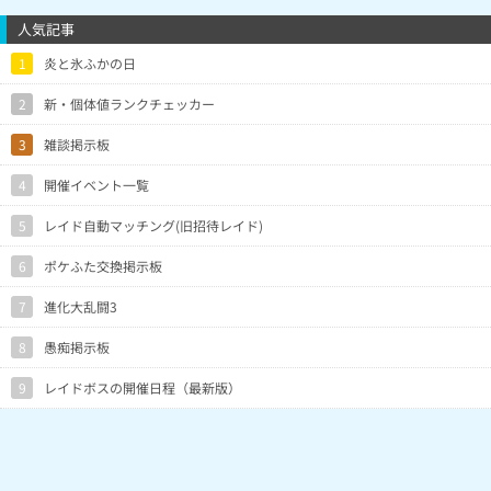
人気記事
1
炎と氷ふかの日
2
新・個体値ランクチェッカー
3
雑談掲示板
4
開催イベント一覧
5
レイド自動マッチング(旧招待レイド)
6
ポケふた交換掲示板
7
進化大乱闘3
8
愚痴掲示板
9
レイドボスの開催日程（最新版）