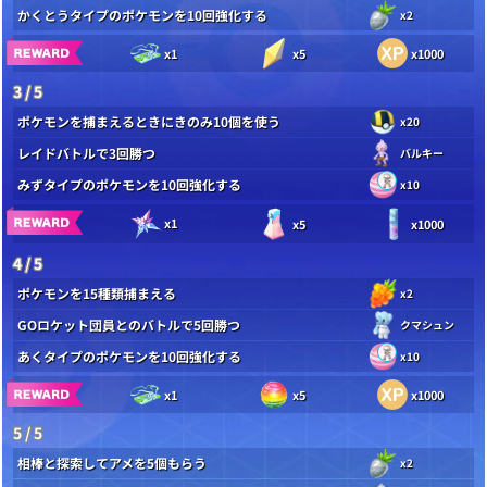
かくとうタイプのポケモンを10回強化する
x2
x1
x5
x1000
3 / 5
ポケモンを捕まえるときにきのみ10個を使う
x20
レイドバトルで3回勝つ
バルキー
みずタイプのポケモンを10回強化する
x10
x1
x5
x1000
4 / 5
ポケモンを15種類捕まえる
x2
GOロケット団員とのバトルで5回勝つ
クマシュン
あくタイプのポケモンを10回強化する
x10
x1
x5
x1000
5 / 5
相棒と探索してアメを5個もらう
x2