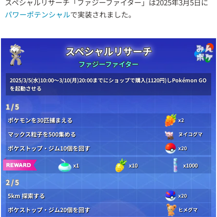
スペシャルリサーチ「ファジーファイター」は2025年3月5日に
パワーポテンシャル
で実装されました。
スペシャルリサーチ
ファジーファイター
2025/3/5(水)10:00～3/10(月)20:00までにショップで購入(1120円)しPokémon GO
を起動させる
1 / 5
ポケモンを30匹捕まえる
x2
マックス粒子を500集める
ヌイコグマ
ポケストップ・ジム10個を回す
x20
x1
x10
x1000
2 / 5
5km 探索する
x20
ポケストップ・ジム20個を回す
ヒメグマ