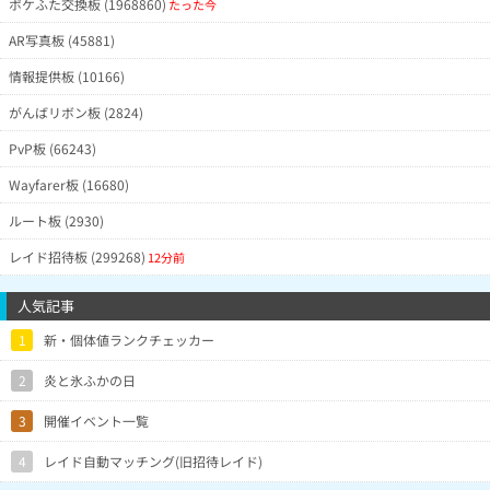
ポケふた交換板 (1968860)
たった今
AR写真板 (45881)
情報提供板 (10166)
がんばリボン板 (2824)
PvP板 (66243)
Wayfarer板 (16680)
ルート板 (2930)
レイド招待板 (299268)
12分前
人気記事
1
新・個体値ランクチェッカー
2
炎と氷ふかの日
3
開催イベント一覧
4
レイド自動マッチング(旧招待レイド)