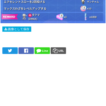
エクセレントスローを2回投げる
ヤンチャム
マックスわざをレベルアップする
x10
ダクマ
x3
x1000
(DMAX)
画像として保存
Line
URL