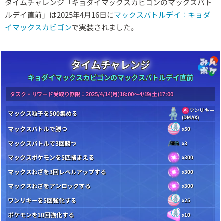
タイムチャレンジ「キョダイマックスカビゴンのマックスバト
ルデイ直前」は2025年4月16日に
マックスバトルデイ：キョダ
イマックスカビゴン
で実装されました。
タイムチャレンジ
キョダイマックスカビゴンのマックスバトルデイ直前
タスク・リワード受取り期限：2025/4/14(月)18:00〜4/19(土)17:00
ワンリキー
マックス粒子を500集める
(DMAX)
マックスバトルで勝つ
x50
マックスバトルで3回勝つ
x3
マックスポケモンを5匹捕まえる
x300
マックスわざを3回レベルアップする
x300
マックスわざをアンロックする
x300
ワンリキーを5回強化する
x25
ポケモンを10回強化する
x10