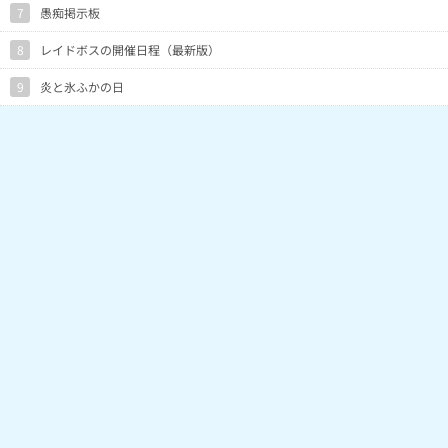
7
愚痴掲示板
8
レイドボスの開催日程（最新版）
9
炎と氷ふかの日