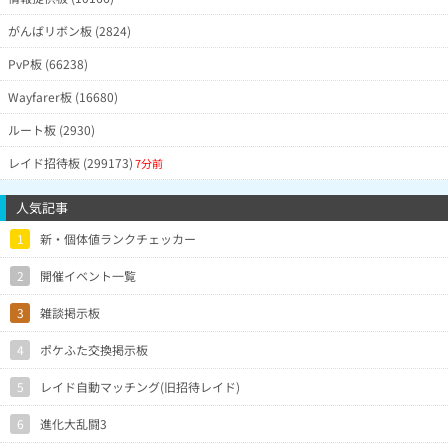
がんばリボン板 (2824)
PvP板 (66238)
Wayfarer板 (16680)
ルート板 (2930)
レイド招待板 (299173)
7分前
人気記事
1
新・個体値ランクチェッカー
2
開催イベント一覧
3
雑談掲示板
4
ポケふた交換掲示板
5
レイド自動マッチング(旧招待レイド)
6
進化大乱闘3