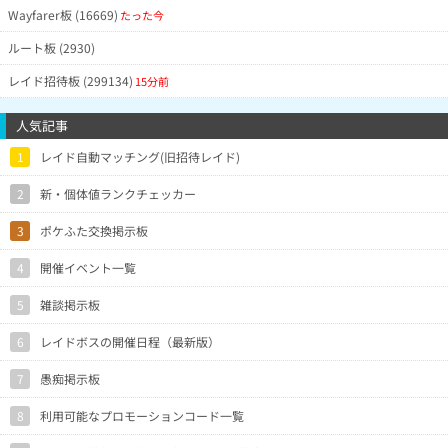
Wayfarer板 (16669)
たった今
ルート板 (2930)
レイド招待板 (299134)
15分前
人気記事
1
レイド自動マッチング(旧招待レイド)
2
新・個体値ランクチェッカー
3
ポケふた交換掲示板
4
開催イベント一覧
5
雑談掲示板
6
レイドボスの開催日程（最新版）
7
愚痴掲示板
8
利用可能なプロモーションコード一覧