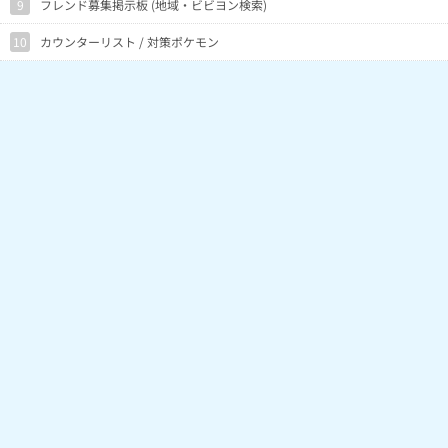
9
フレンド募集掲示板 (地域・ビビヨン検索)
10
カウンターリスト / 対策ポケモン