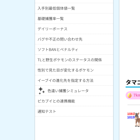
入手別最低個体値一覧
基礎捕獲率一覧
デイリーボーナス
バグや不正の問い合わせ先
ソフトBANとペナルティ
TLと野生ポケモンのステータスの関係
性別で見た目が変化するポケモン
イーブイの進化先を指定する方法
タマ
色違い捕獲シミュレータ
7k
ピカブイとの連携機能
通知テスト
1081
1019