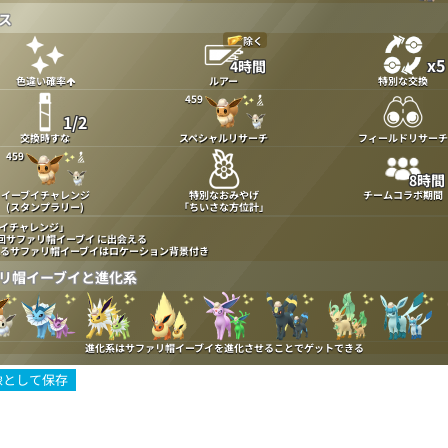
ス
除く
x5
4時間
色違い確率
ルアー
特別な交換
459
1/2
交換時すな
スペシャルリサーチ
フィールドリサーチ
459
8時間
イーブイチャレンジ
特別なおみやげ
チームコラボ期間
(スタンプラリー)
｢ちいさな方位計｣
イチャレンジ」
回サファリ帽イーブイ に出会える
るサファリ帽イーブイはロケーション背景付き
リ帽イーブイと進化系
進化系はサファリ帽イーブイを進化させることでゲットできる
像として保存