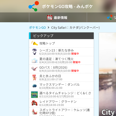
ポケモンGO攻略 - みんポケ
最新情報
ポケモンGO
City Safari：カナダ(バンクーバー)
ピックアップ
攻略トップ
シーズン23：新たな歩み
6/2(火)10:00-9/8(火)10:00
開催中
夏の遠足：凍てつく残火
8/4(火)10:00-8/10(月)20:00
開催中
GOパス：8月(2026)
8/4(火)10:00-9/8(火)10:00
開催中
炎と氷ふかの日
8/8(土)11:00-17:00
マックスマンデー：ダンバル
8/10(月)6:00-21:00
選べるタイムチャレンジ：どく&くさ
8/11(火)10:00-8/17(月)20:00
レイドアワー：グラードン
8/12(水)18:00-19:00
Cit
スポットライトアワー：ケムッソ(進
化時XP2倍)