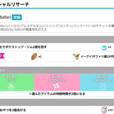
シャルリサーチ
 Safari
詳細
y Safari (バンコク/アムステルダム/バレンシア/カンクン/バンクーバー)のチケットを
地}はCity Safariの開催地名が入る
地}でポケストップ・ジム1個を回す
x1
x1
イーブイ(サファリ帽)(SP
選択：
選択肢A
選択肢B
選択肢C
おこう
ほしのかけら
しあわせタマゴ
※選んだアイテムの持続時間が2倍になる
おやつを3個あげる
x10