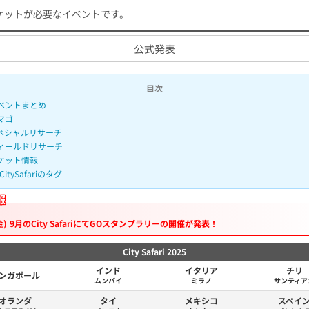
ケットが必要なイベントです。
公式発表
目次
ベントまとめ
マゴ
ペシャルリサーチ
ィールドリサーチ
ケット情報
CitySafariのタグ
報
金)
9月のCity SafariにてGOスタンプラリーの開催が発表！
City Safari 2025
インド
イタリア
チリ
ンガポール
ムンバイ
ミラノ
サンティア
オランダ
タイ
メキシコ
スペイ