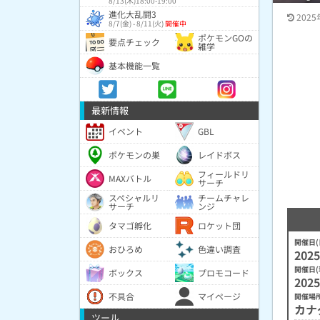
8/13(木)18:00-19:00
進化大乱闘3
2025
8/7(金) - 8/11(火)
開催中
ポケモンGOの
要点チェック
雑学
基本機能一覧
最新情報
イベント
GBL
ポケモンの巣
レイドボス
フィールドリ
MAXバトル
サーチ
スペシャルリ
チームチャレ
サーチ
ンジ
タマゴ孵化
ロケット団
開催日(
おひろめ
色違い調査
2025
開催日(
ボックス
プロモコード
2025
不具合
マイページ
開催場
カナ
ツール