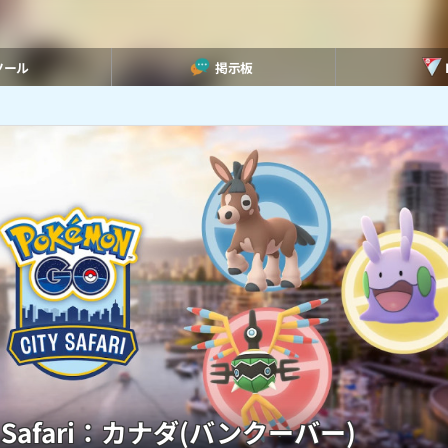
ツール
掲示板
y Safari：カナダ(バンクーバー)