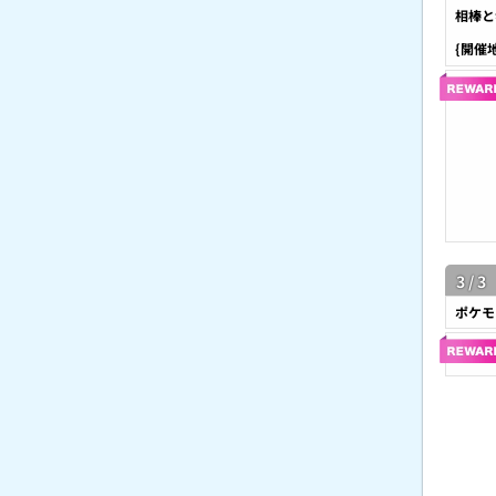
相棒と
{開催
3 / 3
ポケモ