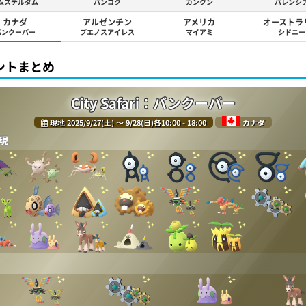
ムステルダム
バンコク
カンクン
バレンシ
カナダ
アルゼンチン
アメリカ
オーストラ
バンクーバー
ブエノスアイレス
マイアミ
シドニー
ントまとめ
City Safari：バンクーバー
現地 2025/9/27(土) 〜 9/28(日)各10:00 - 18:00
カナダ
現