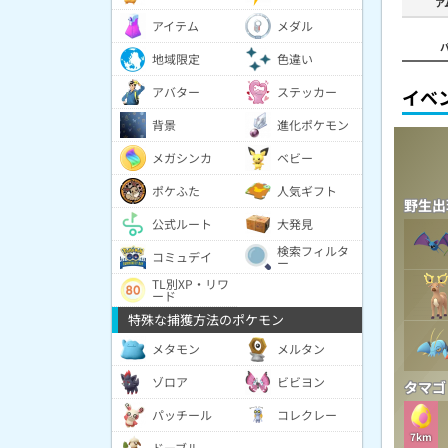
ア
アイテム
メダル
地域限定
色違い
アバター
ステッカー
イベ
背景
進化ポケモン
メガシンカ
ベビー
ポケふた
人気ギフト
野生出
公式ルート
大発見
検索フィルタ
コミュデイ
ー
TL別XP・リワ
ード
特殊な捕獲方法のポケモン
メタモン
メルタン
ゾロア
ビビヨン
タマゴ
パッチール
コレクレー
7km
ドーブル