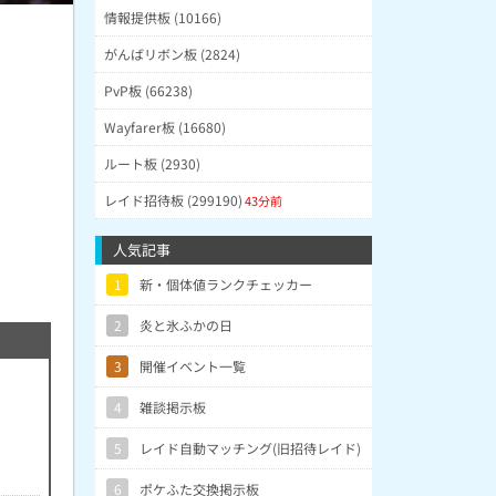
情報提供板 (10166)
がんばリボン板 (2824)
PvP板 (66238)
Wayfarer板 (16680)
ルート板 (2930)
レイド招待板 (299190)
43分前
人気記事
1
新・個体値ランクチェッカー
2
炎と氷ふかの日
3
開催イベント一覧
4
雑談掲示板
5
レイド自動マッチング(旧招待レイド)
6
ポケふた交換掲示板