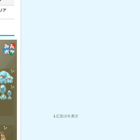
ア
リア
広告IDを表示