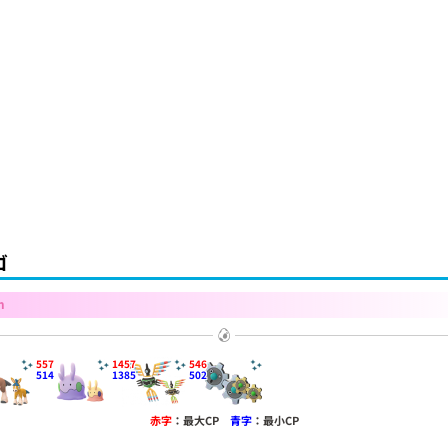
ゴ
m
557
1457
546
514
1385
502
赤字
：最大CP
青字
：最小CP