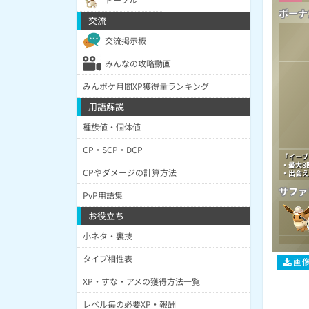
ボーナ
交流
交流掲示板
みんなの攻略動画
みんポケ月間XP獲得量ランキング
用語解説
種族値・個体値
CP・SCP・DCP
「イーブ
・最大8
CPやダメージの計算方法
・出会え
サファ
PvP用語集
お役立ち
小ネタ・裏技
タイプ相性表
画
XP・すな・アメの獲得方法一覧
レベル毎の必要XP・報酬