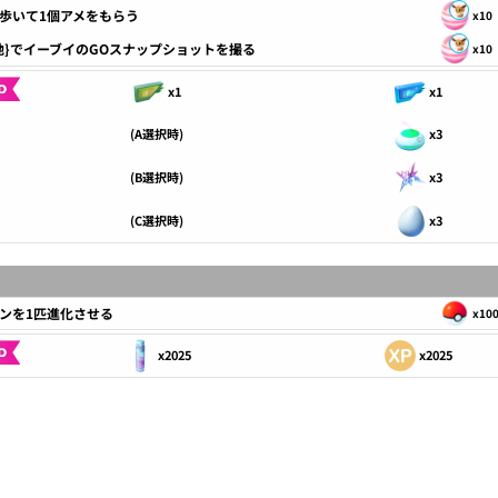
歩いて1個アメをもらう
x10
地}でイーブイのGOスナップショットを撮る
x10
x1
x1
(A選択時)
x3
(B選択時)
x3
(C選択時)
x3
ンを1匹進化させる
x10
x2025
x2025