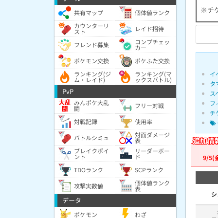
※チ
共有マップ
個体値ランク
カウンターリ
レイド招待
スト
コンプチェッ
フレンド募集
カー
ポケモン交換
ポケふた交換
イ
ランキング(ジ
ランキング(マ
ム・レイド)
ックスバトル)
タ
PvP
ス
みんポケ大乱
フ
フリー対戦
闘
チ
対戦記録
使用率
対面ダメージ
バトルシミュ
追加情
表
ブレイクポイ
リーダーボー
ント
ド
9/5(
TDOランク
SCPランク
個体値ランク
攻撃実数値
表
シ
データ
ポケモン
わざ