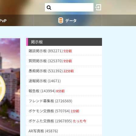
PvP
データ
掲示板
雑談掲示板 (892271)
5分前
質問掲示板 (325370)
9分前
愚痴掲示板 (531392)
22分前
速報掲示板 (14671)
報告板 (143994)
8分前
フレンド募集板 (2726569)
ポケモン交換板 (570764)
1分前
ポケふた交換板 (1967895)
たった今
AR写真板 (45876)