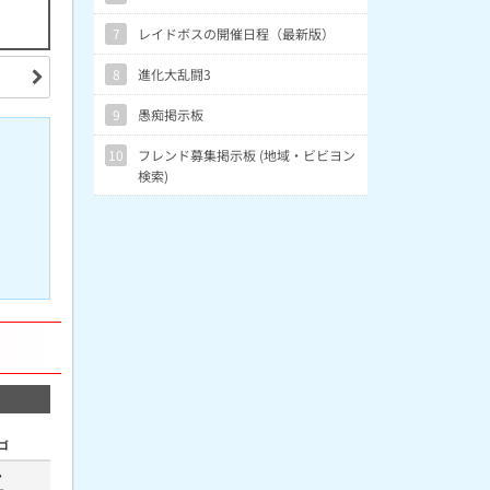
7
レイドボスの開催日程（最新版）
8
進化大乱闘3
9
愚痴掲示板
10
フレンド募集掲示板 (地域・ビビヨン
検索)
ゴ
ン