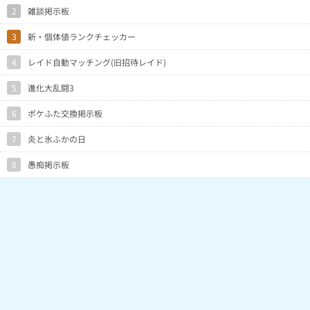
2
雑談掲示板
3
新・個体値ランクチェッカー
4
レイド自動マッチング(旧招待レイド)
5
進化大乱闘3
6
ポケふた交換掲示板
7
炎と氷ふかの日
8
愚痴掲示板