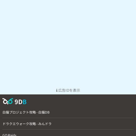
広告IDを表示
9D
B
白猫プロジェクト攻略 - 白猫DB
ドラクエウォーク攻略 - みんドラ
GO Raids