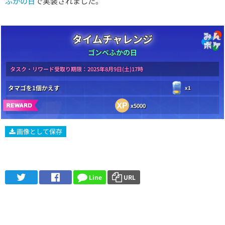
ふかの日
で実装されました。
タイムチャレンジ
ゴンベふかの日
タスク・リワード受取り期限：2025年8月9日(土)17時
タマゴを1個かえす
x1
x5000
画像として保存
Line
URL