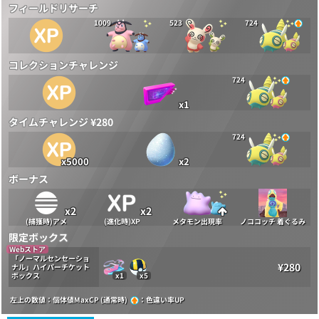
フィールドリサーチ
1009
523
724
コレクションチャレンジ
724
x1
タイムチャレンジ ¥280
724
x5000
x2
ボーナス
x2
x2
(捕獲時)アメ
(進化時)XP
メタモン出現率
ノココッチ 着ぐるみ
限定ボックス
Webストア
「ノーマルセンセーショ
¥280
ナル」ハイパーチケット
ボックス
x1
x5
左上の数値：個体値MaxCP (通常時)
：色違い率UP