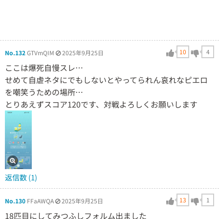
10
4
No.132
GTVmQIM
2025年9月25日
ここは爆死自慢スレ…
せめて自虐ネタにでもしないとやってられん哀れなピエロ
を嘲笑うための場所…
とりあえずスコア120です、対戦よろしくお願いします
返信数 (1)
13
1
No.130
FFaAWQA
2025年9月25日
18匹目にしてみつふしフォルム出ました