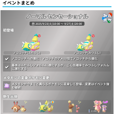
イベントまとめ
ノーマル センセーショナル
2025/9/23(火)10:00 〜 9/27(土)20:00
初登場
ノココッチ(ふたふし)
ノココッチ(みつふし)
ノココッチへの進化：ノコッチのアメ50個でノコッチから進化
基本はふたふしフォルムに進化するが、ごく低確率でみつふしフォルム
に進化する
メタモンの変身ポケモン変更
メタモンが今までと異なるポケモンに変身して登場。変更はイベント後
も継続
野生出現
2100