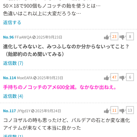
50×18で900個もノコッチの飴を使うとは…
色違いはこれ以上に大変だろうな…
返信する
23
8
No.96
FFaAWQA
2025年9月23日
進化してみないと、みつふしなのか分からないってこと？
（飴節約のため聞いてみる）
返信数 (7)
47
6
No.114
MoeEAFA
2025年9月23日
手持ちのノコッチのアメ600全滅。なかなか出ねえ。
返信数 (4)
11
13
No.117
JYYgd1Y
2025年9月24日
コノヨザルの時も思ったけど、パルデアの石とか変な進化
アイテムが来なくて本当に良かった
返信数 (1)