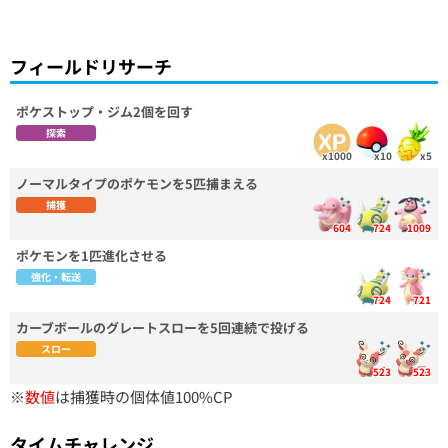
フィールドリサーチ
ポケストップ・ジム2個を回す
探索
x1000
x10
x5
ノーマルタイプのポケモンを5匹捕まえる
捕獲
604
724
1009
ポケモンを1匹進化させる
強化・転送
724
721
カーブボールのグレートスローを5回連続で投げる
スロー
523
523
※
数値
は捕獲時の個体値100%CP
タイムチャレンジ