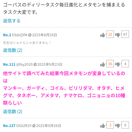
ゴーパスのディリータスク毎日進化とメタモンを捕まえる
タスク大変です。
返信する
22
47
No.2
EXdzQYM
2025年8月29日
先生はショナルじゃありません！
返信数 (2)
36
4
No.111
@fay2020
2025年9月23日
他サイトで調べてみた結果今回メタモンが変身しているの
は
マンキー、ガーディ、コイル、ビリリダマ、オタチ、ヒメ
グマ、タネボー、アメタマ、ナマケロ、ゴニョニョの10種
類らしい
返信数 (2)
3
0
No.137
OGSZR2Y
2025年9月26日