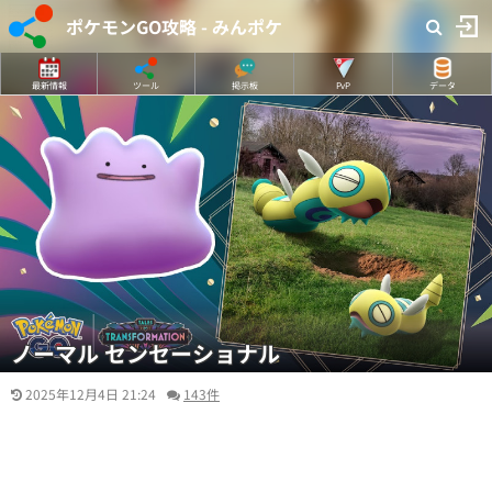
ポケモンGO攻略 - みんポケ
最新情報
ツール
掲示板
PvP
データ
ノーマル センセーショナル
2025年12月4日 21:24
143件