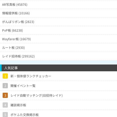
AR写真板 (45876)
情報提供板 (10166)
がんばリボン板 (2823)
PvP板 (66238)
Wayfarer板 (16679)
ルート板 (2930)
レイド招待板 (299162)
人気記事
1
新・個体値ランクチェッカー
2
開催イベント一覧
3
レイド自動マッチング(旧招待レイド)
4
雑談掲示板
5
ポケふた交換掲示板