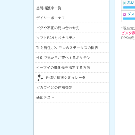
れい
基礎捕獲率一覧
ダス
デイリーボーナス
バグや不正の問い合わせ先
*現在覚
ピンク
ソフトBANとペナルティ
DPS=
TLと野生ポケモンのステータスの関係
性別で見た目が変化するポケモン
イーブイの進化先を指定する方法
色違い捕獲シミュレータ
ピカブイとの連携機能
通知テスト