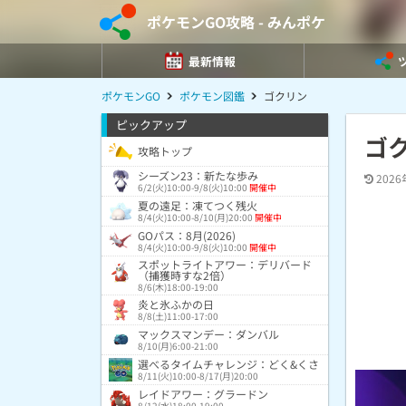
ポケモンGO攻略 - みんポケ
最新情報
ポケモンGO
ポケモン図鑑
ゴクリン
ピックアップ
ゴ
攻略トップ
シーズン23：新たな歩み
2026
6/2(火)10:00-9/8(火)10:00
開催中
夏の遠足：凍てつく残火
8/4(火)10:00-8/10(月)20:00
開催中
GOパス：8月(2026)
8/4(火)10:00-9/8(火)10:00
開催中
スポットライトアワー：デリバード
（捕獲時すな2倍）
8/6(木)18:00-19:00
炎と氷ふかの日
8/8(土)11:00-17:00
マックスマンデー：ダンバル
8/10(月)6:00-21:00
選べるタイムチャレンジ：どく&くさ
8/11(火)10:00-8/17(月)20:00
レイドアワー：グラードン
8/12(水)18:00-19:00