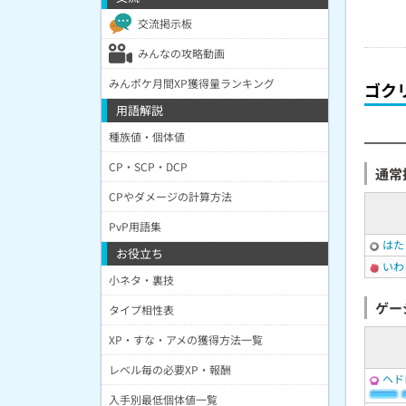
交流掲示板
みんなの攻略動画
みんポケ月間XP獲得量ランキング
ゴク
用語解説
種族値・個体値
CP・SCP・DCP
通常
CPやダメージの計算方法
PvP用語集
はた
お役立ち
いわ
小ネタ・裏技
ゲー
タイプ相性表
XP・すな・アメの獲得方法一覧
レベル毎の必要XP・報酬
ヘド
入手別最低個体値一覧