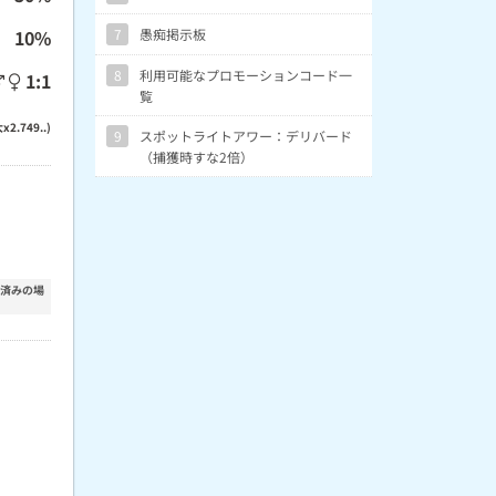
10%
7
愚痴掲示板
8
利用可能なプロモーションコード一
1:1
覧
x2.749..)
9
スポットライトアワー：デリバード
（捕獲時すな2倍）
装済みの場