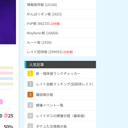
情報提供板 (10166)
がんばリボン板 (2823)
PvP板 (66233)
23分前
Wayfarer板 (16668)
ルート板 (2930)
レイド招待板 (299092)
23分前
人気記事
1
新・個体値ランクチェッカー
2
レイド自動マッチング(旧招待レイド)
3
雑談掲示板
ー
4
開催イベント一覧
00
25
5
レイドボスの開催日程（最新版）
50%
6
ポケふた交換掲示板