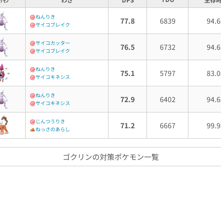
ねんりき
77.8
6839
94.6
サイコブレイク
サイコカッター
76.5
6732
94.6
サイコブレイク
ねんりき
75.1
5797
83.0
サイコキネシス
ねんりき
72.9
6402
94.6
サイコキネシス
じんつうりき
71.2
6667
99.9
ねっさのあらし
ゴクリンの対策ポケモン一覧