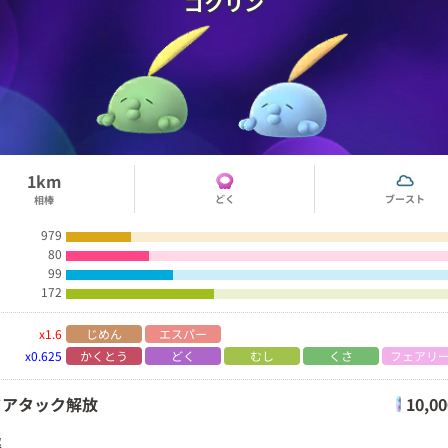
ゴクリン
1km
どく
ブースト
相棒
979
80
99
172
x1.6
じめん
エスパー
x0.625
かくとう
どく
むし
くさ
フェアリ
ドアタック解放
10,0
率