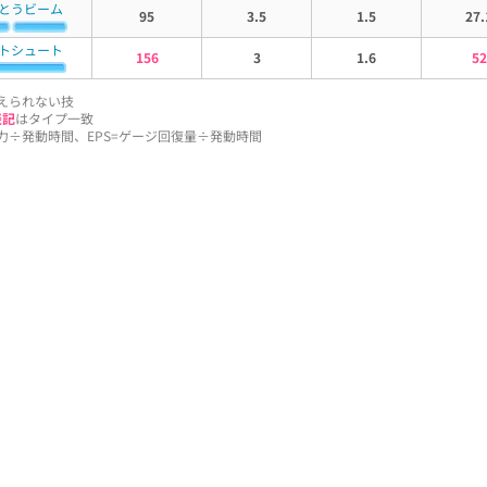
とうビーム
95
3.5
1.5
27.
トシュート
156
3
1.6
52
えられない技
表記
はタイプ一致
威力÷発動時間、EPS=ゲージ回復量÷発動時間