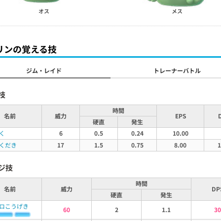
オス
メス
リンの覚える技
ジム・レイド
トレーナーバトル
技
時間
名前
威力
EPS
硬直
発生
く
6
0.5
0.24
10.00
くだき
17
1.5
0.75
8.00
1
ジ技
時間
名前
威力
DP
硬直
発生
ロこうげき
60
2
1.1
30