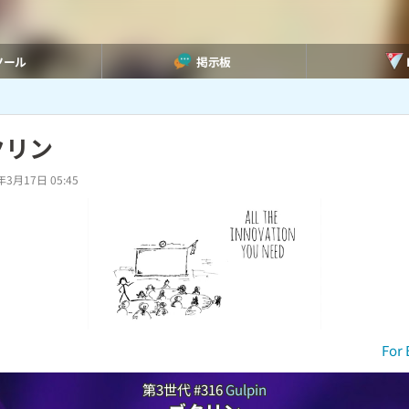
ツール
掲示板
クリン
年3月17日 05:45
For 
第3世代 #316
Gulpin