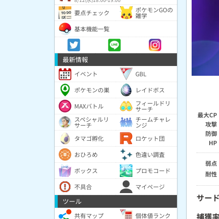
ポケモンGOの
要点チェック
雑学
基本機能一覧
最新情報
イベント
GBL
ポケモンの巣
レイドボス
フィールドリ
MAXバトル
サーチ
最大CP
スペシャルリ
チームチャレ
攻撃
サーチ
ンジ
防御
タマゴ孵化
ロケット団
HP
おひろめ
色違い調査
弱点
ボックス
プロモコード
耐性
不具合
マイページ
サー
ツール
捕獲
共有マップ
個体値ランク