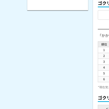
ゴク
「かか
順位
1
2
3
4
5
6
*現在覚
ゴク
ﾎﾟ