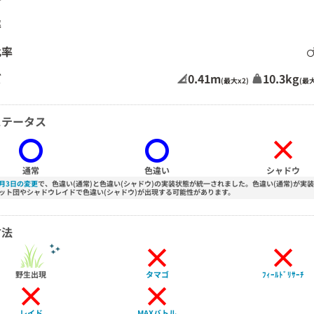
率
比率
ズ
0.41m
10.3kg
(最大x2)
(最大
ステータス
×
通常
色違い
シャドウ
3月3日の変更
で、色違い(通常)と色違い(シャドウ)の実装状態が統一されました。色違い(通常)が実
ット団やシャドウレイドで色違い(シャドウ)が出現する可能性があります。
方法
×
×
野生出現
タマゴ
ﾌｨｰﾙﾄﾞﾘｻｰﾁ
×
×
レイド
MAXバトル