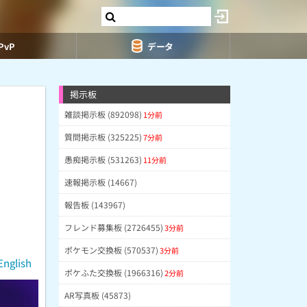
PvP
データ
掲示板
雑談掲示板 (892098)
1分前
質問掲示板 (325225)
7分前
愚痴掲示板 (531263)
11分前
速報掲示板 (14667)
報告板 (143967)
フレンド募集板 (2726455)
3分前
ポケモン交換板 (570537)
3分前
English
ポケふた交換板 (1966316)
2分前
AR写真板 (45873)