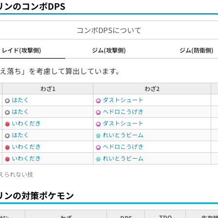
リンのコンボDPS
コンボDPSについて
レイド(攻撃側)
ジム(攻撃側)
ジム(防衛側)
え落ち」を考慮して算出しています。
わざ1
わざ2
はたく
ダストシュート
はたく
ヘドロこうげき
いわくだき
ダストシュート
はたく
れいとうビーム
いわくだき
ヘドロこうげき
いわくだき
れいとうビーム
えられない技
リンの対策ポケモン
TDO
ｹﾓﾝ
わざ
DPS
生存