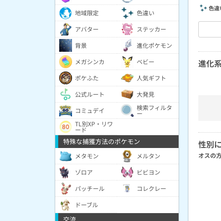
色違
地域限定
色違い
アバター
ステッカー
背景
進化ポケモン
メガシンカ
ベビー
進化
ポケふた
人気ギフト
公式ルート
大発見
検索フィルタ
コミュデイ
ー
TL別XP・リワ
ード
特殊な捕獲方法のポケモン
性別
オスの
メタモン
メルタン
ゾロア
ビビヨン
パッチール
コレクレー
ドーブル
交流