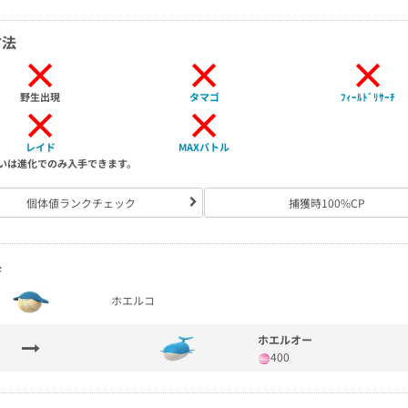
方法
×
×
×
野生出現
タマゴ
ﾌｨｰﾙﾄﾞﾘｻｰﾁ
×
×
レイド
MAXバトル
いは進化でのみ入手できます。
個体値ランクチェック
捕獲時100%CP
系
ホエルコ
ホエルオー
400