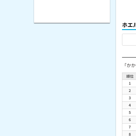
ホエ
「かか
順位
1
2
3
4
5
6
7
8