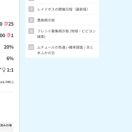
7
レイドボスの開催日程（最新版）
8
愚痴掲示板
00
25
9
フレンド募集掲示板 (地域・ビビヨン
000
1
検索)
20%
10
ムチュールの色違い確率調査 / 炎と
氷ふかの日
6%
1:1
x2.749..)
装済みの場