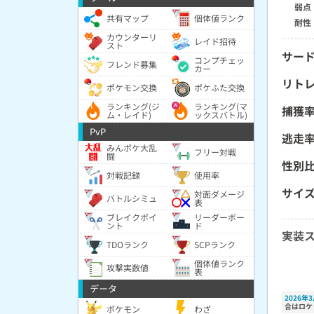
弱点
共有マップ
個体値ランク
耐性
カウンターリ
レイド招待
スト
サー
コンプチェッ
フレンド募集
カー
リト
ポケモン交換
ポケふた交換
ランキング(ジ
ランキング(マ
捕獲
ム・レイド)
ックスバトル)
PvP
逃走
みんポケ大乱
フリー対戦
闘
性別
対戦記録
使用率
サイ
対面ダメージ
バトルシミュ
表
ブレイクポイ
リーダーボー
ント
ド
実装
TDOランク
SCPランク
個体値ランク
攻撃実数値
表
データ
2026年
合はロケ
ポケモン
わざ