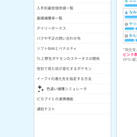
ふぶ
入手別最低個体値一覧
なみ
基礎捕獲率一覧
やつ
デイリーボーナス
おん
バグや不正の問い合わせ先
ソフトBANとペナルティ
*現在覚
ピンク
TLと野生ポケモンのステータスの関係
DPS=
性別で見た目が変化するポケモン
イーブイの進化先を指定する方法
色違い捕獲シミュレータ
ピカブイとの連携機能
通知テスト