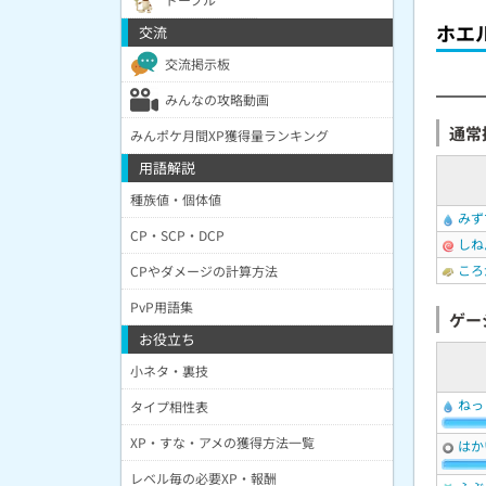
ホエ
交流
交流掲示板
みんなの攻略動画
通常
みんポケ月間XP獲得量ランキング
用語解説
種族値・個体値
みず
CP・SCP・DCP
しね
ころ
CPやダメージの計算方法
PvP用語集
ゲー
お役立ち
小ネタ・裏技
ねっ
タイプ相性表
XP・すな・アメの獲得方法一覧
はか
レベル毎の必要XP・報酬