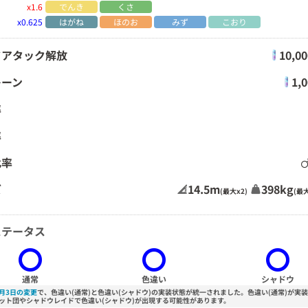
x1.6
でんき
くさ
x0.625
はがね
ほのお
みず
こおり
ドアタック解放
10,0
レーン
1,
率
率
比率
ズ
14.5m
398kg
(最大x2)
(最大
ステータス
通常
色違い
シャドウ
3月3日の変更
で、色違い(通常)と色違い(シャドウ)の実装状態が統一されました。色違い(通常)が実
ット団やシャドウレイドで色違い(シャドウ)が出現する可能性があります。