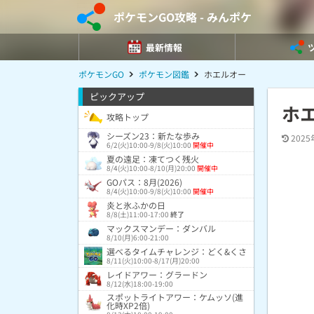
ポケモンGO攻略 - みんポケ
最新情報
ポケモンGO
ポケモン図鑑
ホエルオー
ピックアップ
ホ
攻略トップ
シーズン23：新たな歩み
2025
6/2(火)10:00-9/8(火)10:00
開催中
夏の遠足：凍てつく残火
8/4(火)10:00-8/10(月)20:00
開催中
GOパス：8月(2026)
8/4(火)10:00-9/8(火)10:00
開催中
炎と氷ふかの日
8/8(土)11:00-17:00
終了
マックスマンデー：ダンバル
8/10(月)6:00-21:00
選べるタイムチャレンジ：どく&くさ
8/11(火)10:00-8/17(月)20:00
レイドアワー：グラードン
8/12(水)18:00-19:00
スポットライトアワー：ケムッソ(進
化時XP2倍)