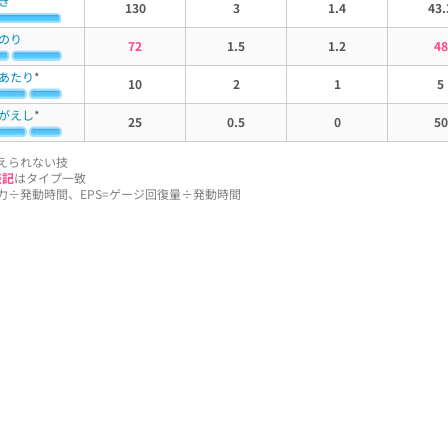
き
130
3
1.4
43.
のり
72
1.5
1.2
48
あたり
*
10
2
1
5
がえし
*
25
0.5
0
50
えられない技
表記
はタイプ一致
威力÷発動時間、EPS=ゲージ回復量÷発動時間