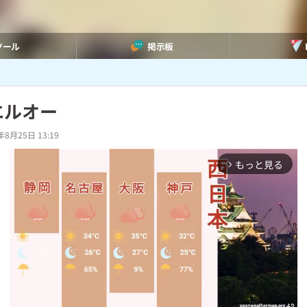
ツール
掲示板
エルオー
年8月25日 13:19
もっと見る
arrow_forward_ios