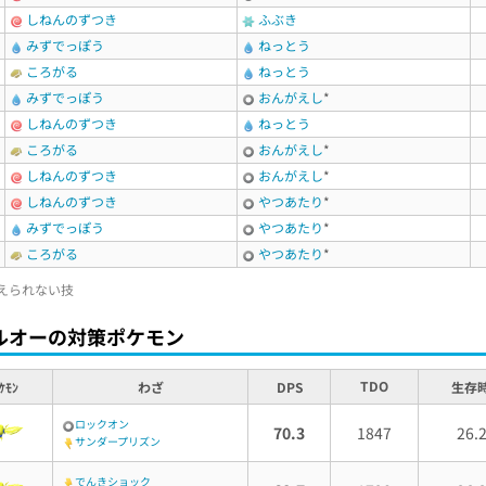
しねんのずつき
ふぶき
みずでっぽう
ねっとう
ころがる
ねっとう
みずでっぽう
おんがえし
*
しねんのずつき
ねっとう
ころがる
おんがえし
*
しねんのずつき
おんがえし
*
しねんのずつき
やつあたり
*
みずでっぽう
やつあたり
*
ころがる
やつあたり
*
えられない技
ルオーの対策ポケモン
TDO
ｹﾓﾝ
わざ
DPS
生存
ロックオン
70.3
1847
26.
サンダープリズン
でんきショック