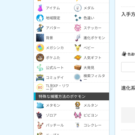
アイテム
メダル
入手
地域限定
色違い
アバター
ステッカー
背景
進化ポケモン
メガシンカ
ベビー
色違
ポケふた
人気ギフト
公式ルート
大発見
検索フィルタ
コミュデイ
ー
TL別XP・リワ
進化
ード
特殊な捕獲方法のポケモン
メタモン
メルタン
ゾロア
ビビヨン
パッチール
コレクレー
ドーブル