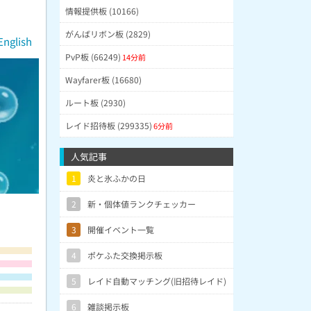
情報提供板 (10166)
がんばリボン板 (2829)
English
PvP板 (66249)
14分前
Wayfarer板 (16680)
ルート板 (2930)
レイド招待板 (299335)
6分前
人気記事
1
炎と氷ふかの日
2
新・個体値ランクチェッカー
3
開催イベント一覧
4
ポケふた交換掲示板
5
レイド自動マッチング(旧招待レイド)
6
雑談掲示板