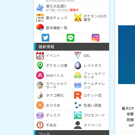
8/13(木)18:00-19:00
進化大乱闘3
8/7(金) - 8/11(火)
開催中
ポケモンGOの
要点チェック
雑学
基本機能一覧
最新情報
イベント
GBL
ポケモンの巣
レイドボス
フィールドリ
MAXバトル
サーチ
スペシャルリ
チームチャレ
サーチ
ンジ
タマゴ孵化
ロケット団
おひろめ
色違い調査
最大CP
攻撃
ボックス
プロモコード
防御
不具合
マイページ
HP
ツール