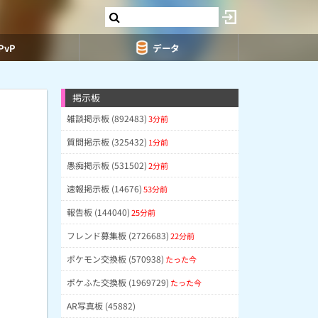
PvP
データ
掲示板
雑談掲示板 (892483)
3分前
質問掲示板 (325432)
1分前
愚痴掲示板 (531502)
2分前
速報掲示板 (14676)
53分前
報告板 (144040)
25分前
フレンド募集板 (2726683)
22分前
ポケモン交換板 (570938)
たった今
ポケふた交換板 (1969729)
たった今
AR写真板 (45882)