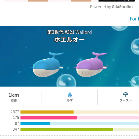
Powered by 
GliaStudios
For 
M
第3世代 #321
Wailord
u
ホエルオー
t
e
1km
みず
ブースト
相棒
2577
175
87
347