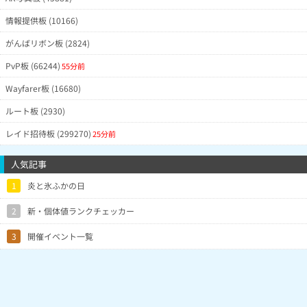
背景あり取ったあとちょろっとやった
2/16
IEWRMIY(Lv3)
6月1日3時25分
ら背景無しの色違いも来てくれまし
た。
情報提供板 (10166)
0/30
IzkQKRc(Lv1)
6月1日3時12分
がんばリボン板 (2824)
2/52
NBSXQnQ(Lv1)
6月1日2時12分
背景付きは17匹（うち1匹色違い）
PvP板 (66244)
55分前
1/19
@jibunn(Lv26)
6月1日1時42分
背景6
1/18
QAAwMRI(Lv2)
6月1日1時33分
Wayfarer板 (16680)
1/68
kIEBkBA(Lv1)
6月1日1時20分
ルート板 (2930)
色違いダメだったけど背景は6体つい
0/24
IRkHIXc(Lv1)
6月1日1時3分
た
レイド招待板 (299270)
25分前
0/34
NJBUSIQ(Lv1)
5月31日23時38分
次の機会に
1/57
NkgRB2A(Lv1)
5月31日23時25分
人気記事
0/58
@JSNEkVA(Lv8)
5月31日23時22分
1
炎と氷ふかの日
0/1
@Stakkunn(Lv4)
5月31日22時55分
ケンタロスあんまり出来なかった...
2
新・個体値ランクチェッカー
1/50
NjmFVSE(Lv2)
5月31日22時27分
12戦目で出たけど渋い
3/35
@uniikura_(Lv1)
5月31日15時48分
1匹は背景付き出ました
3
開催イベント一覧
2/14
kxNhcXA(Lv1)
5月31日15時35分
2/18
NHJjeXc(Lv1)
5月31日15時20分
3/62
MHeJECA(Lv8)
5月31日15時2分
4/17
GBcImRk(Lv1)
5月31日13時50分
うち背景5、背景色1