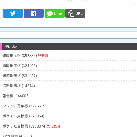
1/48
@royalexe(Lv1)
6月1日11時59分
レイドとリアルイベントのフィールド
2/7
@TK1008(Lv9)
6月1日11時53分
リサーチで1体すつをゲット
Line
URL
5/23
@NmMmUWA(Lv15)
6月1日11時51分
背景付きは9(内色違いは1)
8/117
WUmQBUA(Lv1)
6月1日11時29分
0/17
MWVomSA(Lv1)
6月1日11時27分
0/30
@tokusan11(Lv1)
6月1日11時26分
掲示板
2/100
EpdgSVE(Lv1)
6月1日11時7分
雑談掲示板 (892339)
56分前
0/44
JSIkMBg(Lv1)
6月1日11時5分
3/22
@Shama293(Lv32)
6月1日10時58分
質問掲示板 (325405)
1/81
I0BGYoA(Lv1)
6月1日8時3分
なかなかでなかった。
愚痴掲示板 (531432)
1/75
@miru55(Lv21)
6月1日7時52分
速報掲示板 (14674)
0/30
FDQ5VAU(Lv1)
6月1日7時33分
でない
4人分です。恐らくコイツの色違いの
報告板 (144005)
確率は1／10じゃない？あと、今回の
26/284
dFdyYBA(Lv1)
6月1日7時21分
goフェス東京の背景確率は1／3じゃ
ないかと(4人で3000ほどレイドやっ
フレンド募集板 (2726615)
たら、そのあたりに収束してきてる)
ポケモン交換板 (570854)
2/20
I4BUc3k(Lv1)
6月1日5時38分
0/4
NmYWGDY(Lv1)
6月1日4時32分
ポケふた交換板 (1968874)
たった今
1/51
mXITMBA(Lv1)
6月1日3時34分
イベント終了10分前に何とか
AR写真板 (45881)