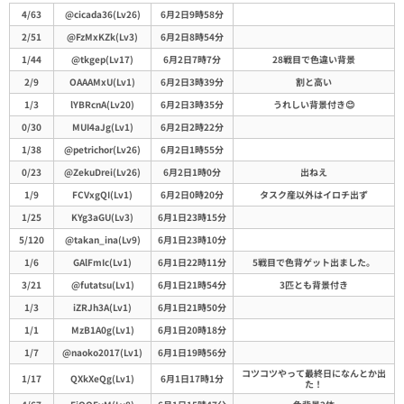
コメント
色違い数
投稿者(Lv)
最終更新日時
4/63
@cicada36(Lv26)
6月2日9時58分
/遭遇数
2/51
@FzMxKZk(Lv3)
6月2日8時54分
1/44
@tkgep(Lv17)
6月2日7時7分
28戦目で色違い背景
2/9
OAAAMxU(Lv1)
6月2日3時39分
割と高い
1/3
lYBRcnA(Lv20)
6月2日3時35分
うれしい背景付き😊
0/30
MUI4aJg(Lv1)
6月2日2時22分
1/38
@petrichor(Lv26)
6月2日1時55分
0/23
@ZekuDrei(Lv26)
6月2日1時0分
出ねえ
1/9
FCVxgQI(Lv1)
6月2日0時20分
タスク産以外はイロチ出ず
1/25
KYg3aGU(Lv3)
6月1日23時15分
5/120
@takan_ina(Lv9)
6月1日23時10分
1/6
GAlFmIc(Lv1)
6月1日22時11分
5戦目で色背ゲット出ました。
3/21
@futatsu(Lv1)
6月1日21時54分
3匹とも背景付き
1/3
iZRJh3A(Lv1)
6月1日21時50分
1/1
MzB1A0g(Lv1)
6月1日20時18分
1/7
@naoko2017(Lv1)
6月1日19時56分
コツコツやって最終日になんとか出
1/17
QXkXeQg(Lv1)
6月1日17時1分
た！