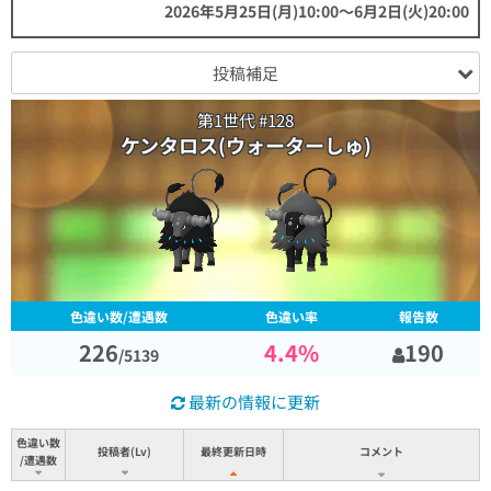
2026年5月25日(月)10:00～6月2日(火)20:00
投稿補足
第1世代 #128
ケンタロス(ウォーターしゅ)
色違い数/遭遇数
色違い率
報告数
226
4.4
%
190
/
5139
最新の情報に更新
色違い数
投稿者(Lv)
最終更新日時
コメント
/遭遇数