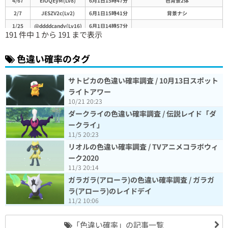
4/67
EiOQEyM(Lv8)
6月1日15時47分
色背景2体
2/7
JESZV2c(Lv2)
6月1日15時41分
背景ナシ
1/25
@ddddcandy(Lv16)
6月1日14時57分
191 件中 1 から 191 まで表示
5/171
@ringo48(Lv9)
6月1日14時39分
0/80
NXh1AhQ(Lv1)
6月1日14時27分
全く出なかった
色違い確率のタグ
19:00ごろやっと色違い(背景付き)で
ました。1/22は今日の分だけ。昨日
1/22
IoQXFjI(Lv1)
6月1日14時3分
までの街中チケプレイ２日間と通算だ
サトピカの色違い確率調査 / 10月13日スポット
と1/120…。まじ挫けそうでした。
ライトアワー
0/17
@miyabi013(Lv7)
6月1日13時43分
10/21 20:23
0/19
MhR5VJI(Lv1)
6月1日13時42分
ダークライの色違い確率調査 / 伝説レイド「ダ
6/88
@wellkame(Lv17)
6月1日13時14分
色違い6匹の内背景付きは1匹でした
ークライ」
4/62
@LonGod1va(Lv15)
6月1日13時4分
色違い背景3
11/5 20:23
1/40
@ESiJVhA(Lv42)
6月1日12時57分
リオルの色違い確率調査 / TVアニメコラボウィ
色違いは背景なし、100(背景付)1
ーク2020
1/27
JgN0dFU(Lv1)
6月1日12時44分
体、27のうち背景付きは8
11/3 20:14
1/22
@shido(Lv10)
6月1日12時29分
出て良かったわ(；´∀｀)
ガラガラ(アローラ)の色違い確率調査 / ガラガ
1/11
@F0FRSZQ(Lv23)
6月1日12時22分
背景付き5体（色違いは背景なし）
ラ(アローラ)のレイドデイ
どっちも背景付かず(泣)ちなみに背景
11/2 10:06
2/58
@maru02018(Lv17)
6月1日12時8分
23/58
4/55
FTGVaHU(Lv6)
6月1日12時0分
1体は、背景も付きました🥰
「色違い確率」の記事一覧