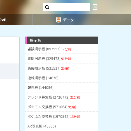
PvP
データ
掲示板
雑談掲示板 (892553)
17分前
質問掲示板 (325473)
51分前
愚痴掲示板 (531537)
2分前
速報掲示板 (14676)
報告板 (144056)
フレンド募集板 (2726772)
21分前
ポケモン交換板 (571064)
9分前
ポケふた交換板 (1970542)
13分前
AR写真板 (45885)