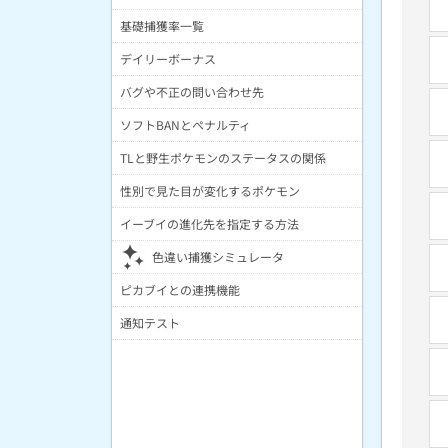
基礎捕獲率一覧
デイリーボーナス
バグや不正の問い合わせ先
ソフトBANとペナルティ
TLと野生ポケモンのステータスの関係
性別で見た目が変化するポケモン
イーブイの進化先を指定する方法
色違い捕獲シミュレータ
ピカブイとの連携機能
通知テスト