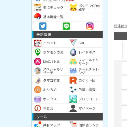
ポケモンGOの
要点チェック
雑学
基本機能一覧
個体値
最新情報
イベント
GBL
ポケモンの巣
レイドボス
フィールドリ
MAXバトル
サーチ
スペシャルリ
チームチャレ
サーチ
ンジ
タマゴ孵化
ロケット団
おひろめ
色違い調査
ボックス
プロモコード
不具合
マイページ
ツール
共有マップ
個体値ランク