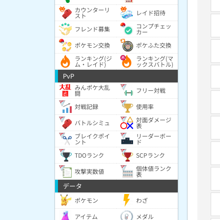
カウンターリ
レイド招待
スト
コンプチェッ
フレンド募集
カー
ポケモン交換
ポケふた交換
ランキング(ジ
ランキング(マ
ム・レイド)
ックスバトル)
PvP
みんポケ大乱
フリー対戦
闘
対戦記録
使用率
対面ダメージ
バトルシミュ
表
ブレイクポイ
リーダーボー
ント
ド
TDOランク
SCPランク
個体値ランク
攻撃実数値
表
データ
ポケモン
わざ
アイテム
メダル