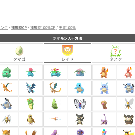
8
8
%
ランク
/
捕獲時CP
/
捕獲時100%CP
/
実質100%
ポケモン入手方法
タマゴ
レイド
タスク