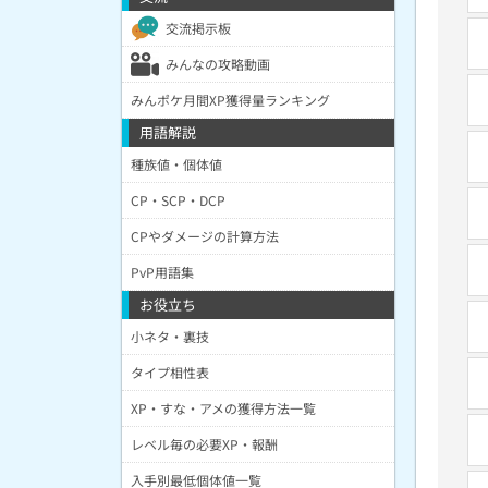
交流掲示板
みんなの攻略動画
みんポケ月間XP獲得量ランキング
用語解説
種族値・個体値
CP・SCP・DCP
CPやダメージの計算方法
PvP用語集
お役立ち
小ネタ・裏技
タイプ相性表
XP・すな・アメの獲得方法一覧
レベル毎の必要XP・報酬
入手別最低個体値一覧