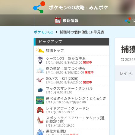
ポケモンGO攻略 - みんポケ
最新情報
ポケモンGO
捕獲時の個体値別CP早見表
ピックアップ
捕
攻略トップ
シーズン23：新たな歩み
2024
6/2(火)10:00-9/8(火)10:00
開催中
夏の遠足：凍てつく残火
8/4(火)10:00-8/10(月)20:00
開催中
レイド
GOパス：8月(2026)
8/4(火)10:00-9/8(火)10:00
開催中
マックスマンデー：ダンバル
8/10(月)6:00-21:00
選べるタイムチャレンジ：どく&くさ
8/11(火)10:00-8/17(月)20:00
レイドアワー：グラードン
8/12(水)18:00-19:00
スポットライトアワー：ケムッソ(進
化時XP2倍)
8/13(木)18:00-19:00
進化大乱闘3
8/7(金) - 8/11(火)
開催中