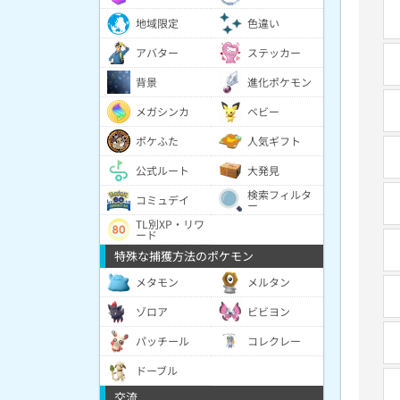
地域限定
色違い
アバター
ステッカー
背景
進化ポケモン
メガシンカ
ベビー
ポケふた
人気ギフト
公式ルート
大発見
検索フィルタ
コミュデイ
ー
TL別XP・リワ
ード
特殊な捕獲方法のポケモン
メタモン
メルタン
ゾロア
ビビヨン
パッチール
コレクレー
ドーブル
交流