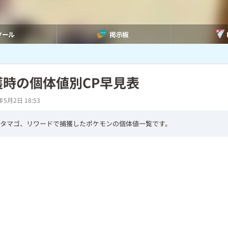
ツール
掲示板
獲時の個体値別CP早見表
年5月2日 18:53
、タマゴ、リワードで捕獲したポケモンの個体値一覧です。
L
/
U
o
n
a
m
d
u
e
t
d
e
:
7
6
.