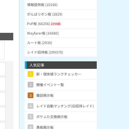
情報提供板 (10166)
がんばリボン板 (2829)
PvP板 (66256)
22分前
Wayfarer板 (16680)
ルート板 (2930)
レイド招待板 (299370)
人気記事
1
新・個体値ランクチェッカー
2
開催イベント一覧
3
雑談掲示板
4
レイド自動マッチング(旧招待レイド)
5
ポケふた交換掲示板
6
愚痴掲示板