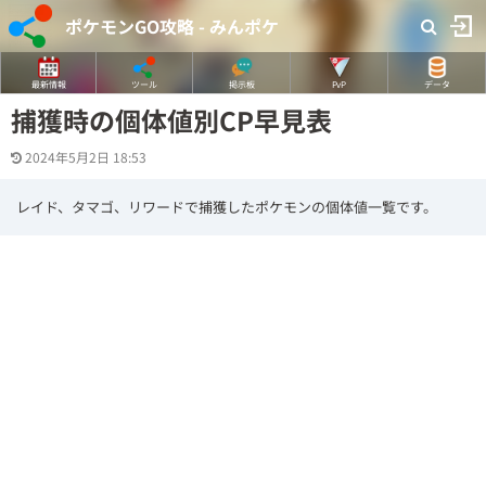
ポケモンGO攻略 - みんポケ
最新情報
ツール
掲示板
PvP
データ
捕獲時の個体値別CP早見表
2024年5月2日 18:53
レイド、タマゴ、リワードで捕獲したポケモンの個体値一覧です。