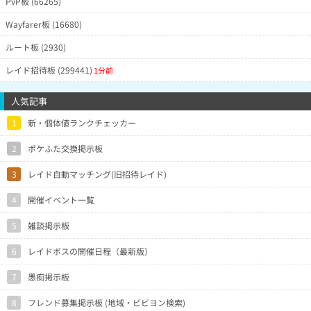
PvP板 (66265)
Wayfarer板 (16680)
ルート板 (2930)
レイド招待板 (299441)
1分前
人気記事
1
新・個体値ランクチェッカー
2
ポケふた交換掲示板
3
レイド自動マッチング(旧招待レイド)
4
開催イベント一覧
5
雑談掲示板
6
レイドボスの開催日程（最新版）
7
愚痴掲示板
8
フレンド募集掲示板 (地域・ビビヨン検索)