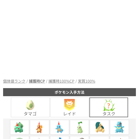
個体値ランク
/
捕獲時CP
/
捕獲時100%CP
/
実質100%
ポケモン入手方法
タマゴ
レイド
タスク