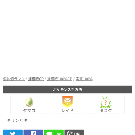
個体値ランク
/
捕獲時CP
/
捕獲時100%CP
/
実質100%
ポケモン入手方法
タマゴ
レイド
タスク
Line
URL