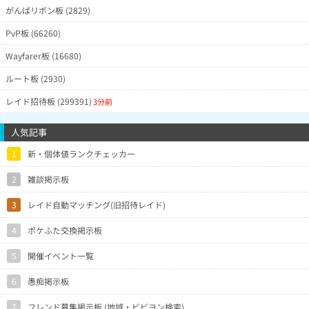
がんばリボン板 (2829)
PvP板 (66260)
Wayfarer板 (16680)
ルート板 (2930)
レイド招待板 (299391)
3分前
人気記事
1
新・個体値ランクチェッカー
2
雑談掲示板
3
レイド自動マッチング(旧招待レイド)
4
ポケふた交換掲示板
5
開催イベント一覧
6
愚痴掲示板
7
フレンド募集掲示板 (地域・ビビヨン検索)