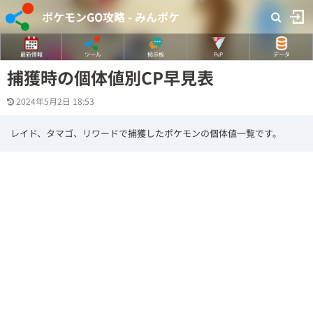
ポケモンGO攻略 - みんポケ
最新情報
ツール
掲示板
PvP
データ
捕獲時の個体値別CP早見表
2024年5月2日 18:53
レイド、タマゴ、リワードで捕獲したポケモンの個体値一覧です。