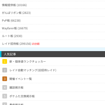
情報提供板 (10166)
がんばリボン板 (2823)
PvP板 (66238)
Wayfarer板 (16679)
ルート板 (2930)
レイド招待板 (299156)
15分前
人気記事
1
新・個体値ランクチェッカー
2
レイド自動マッチング(旧招待レイド)
3
開催イベント一覧
4
雑談掲示板
5
ポケふた交換掲示板
6
愚痴掲示板