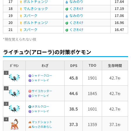
17
ボルトチェンジ
なみのり
17.64
18
でんきショック
くさわけ
17.19
19
スパーク
なみのり
17.06
20
ボルトチェンジ
くさわけ
16.96
21
スパーク
くさわけ
16.47
*現在覚えられない技
ライチュウ(アローラ)の対策ポケモン
TDO
ﾎﾟｹﾓﾝ
わざ
DPS
生存時間
1
シャドークロー
45.8
1901
42.7
秒
シャドーレイ
2
サイコカッター
44.6
1845
42.7
秒
シャドーレイ
3
メタルクロー
38.5
1601
42.7
秒
シャドーレイ
4
マッドショット
37.3
1359
37.1
秒
ねっさのあらし