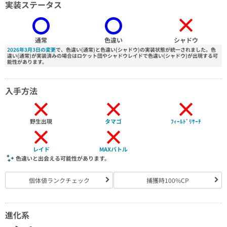
実装ステータス
×
通常
色違い
シャドウ
2026年3月3日の変更
で、色違い(通常)と色違い(シャドウ)の実装状態が統一されました。色
違い(通常)が実装済みの場合はロケット団やシャドウレイドで色違い(シャドウ)が出現する可
能性があります。
入手方法
×
×
×
野生出現
タマゴ
ﾌｨｰﾙﾄﾞﾘｻｰﾁ
×
×
レイド
MAXバトル
色違いと出会える可能性があります。
個体値ランクチェック
捕獲時100%CP
進化系