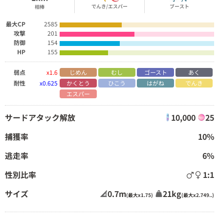
でんき/エスパー
ブースト
相棒
最大CP
2585
攻撃
201
防御
154
HP
155
弱点
x1.6
じめん
むし
ゴースト
あく
耐性
x0.625
かくとう
ひこう
はがね
でんき
エスパー
サードアタック解放
10,000
25
捕獲率
10%
逃走率
6%
性別比率
1:1
サイズ
0.7m
21kg
(最大x1.75)
(最大x2.749..)