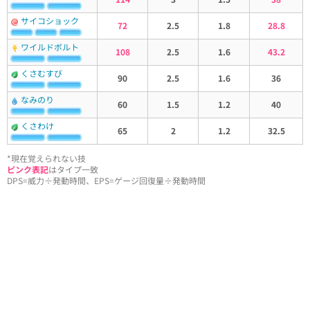
サイコショック
72
2.5
1.8
28.8
ワイルドボルト
108
2.5
1.6
43.2
くさむすび
90
2.5
1.6
36
なみのり
60
1.5
1.2
40
くさわけ
65
2
1.2
32.5
*現在覚えられない技
ピンク表記
はタイプ一致
DPS=威力÷発動時間、EPS=ゲージ回復量÷発動時間