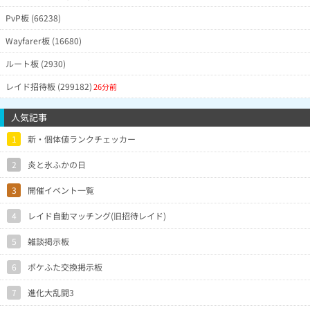
PvP板 (66238)
Wayfarer板 (16680)
ルート板 (2930)
レイド招待板 (299182)
26分前
人気記事
1
新・個体値ランクチェッカー
2
炎と氷ふかの日
3
開催イベント一覧
4
レイド自動マッチング(旧招待レイド)
5
雑談掲示板
6
ポケふた交換掲示板
7
進化大乱闘3