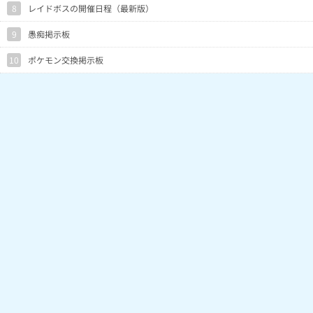
8
レイドボスの開催日程（最新版）
9
愚痴掲示板
10
ポケモン交換掲示板