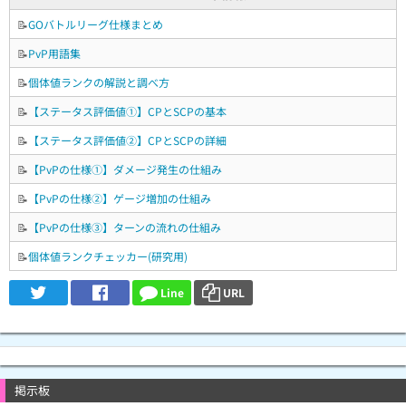
📝
GOバトルリーグ仕様まとめ
📝
PvP用語集
📝
個体値ランクの解説と調べ方
📝
【ステータス評価値①】CPとSCPの基本
📝
【ステータス評価値②】CPとSCPの詳細
📝
【PvPの仕様①】ダメージ発生の仕組み
📝
【PvPの仕様②】ゲージ増加の仕組み
📝
【PvPの仕様③】ターンの流れの仕組み
📝
個体値ランクチェッカー(研究用)
Line
URL
掲示板