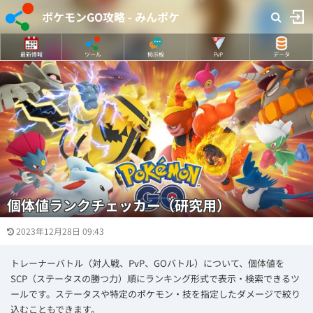
ポケモンGO攻略 - みんポケ
最新情報
ツール
掲示板
PvP
データ
個体値ランクチェッカー（研究用）
2023年12月28日 09:43
トレーナーバトル（対人戦、PvP、GOバトル）について、個体値を
SCP（ステータスの勝つ力）順にランキング形式で表示・検索できるツ
ールです。ステータスや特定のポケモン・技を指定したダメージで絞り
込むこともできます。