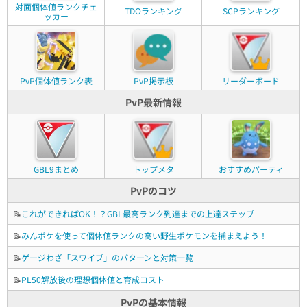
対面個体値ランクチェ
TDOランキング
SCPランキング
ッカー
PvP個体値ランク表
PvP掲示板
リーダーボード
PvP最新情報
GBL9まとめ
トップメタ
おすすめパーティ
PvPのコツ
📝
これができればOK！？GBL最高ランク到達までの上達ステップ
📝
みんポケを使って個体値ランクの高い野生ポケモンを捕まえよう！
📝
ゲージわざ「スワイプ」のパターンと対策一覧
📝
PL50解放後の理想個体値と育成コスト
PvPの基本情報