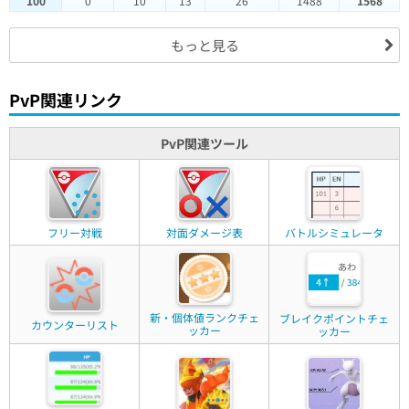
100
0
10
13
26
1488
1568
もっと見る
PvP関連リンク
PvP関連ツール
フリー対戦
対面ダメージ表
バトルシミュレータ
新・個体値ランクチェ
ブレイクポイントチェ
カウンターリスト
ッカー
ッカー