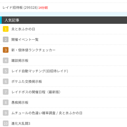
レイド招待板 (299328)
14分前
人気記事
1
炎と氷ふかの日
2
開催イベント一覧
3
新・個体値ランクチェッカー
4
雑談掲示板
5
レイド自動マッチング(旧招待レイド)
6
ポケふた交換掲示板
7
レイドボスの開催日程（最新版）
8
愚痴掲示板
9
ムチュールの色違い確率調査 / 炎と氷ふかの日
10
進化大乱闘3