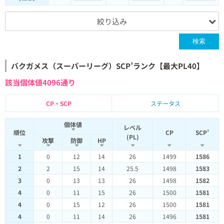
絞り込み
検索
バクガメス（スーパーリーグ）SCP’ランク【最大PL40】
該当個体値4096通り
CP・SCP
ステータス
個体値
レベル
順位
CP
SCP’
(PL)
攻撃
防御
HP
1
0
12
14
26
1499
1586
2
2
15
14
25.5
1498
1583
3
0
13
13
26
1498
1582
4
0
11
15
26
1500
1581
4
0
15
12
26
1500
1581
4
0
11
14
26
1496
1581