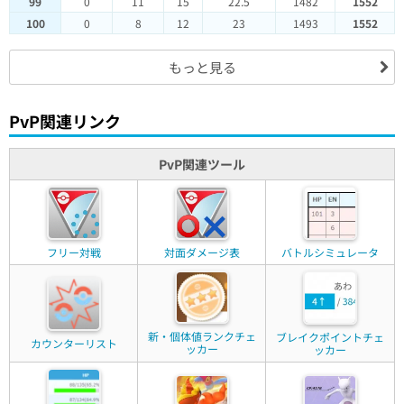
99
0
11
15
22.5
1482
1552
100
0
8
12
23
1493
1552
もっと見る
PvP関連リンク
PvP関連ツール
フリー対戦
対面ダメージ表
バトルシミュレータ
新・個体値ランクチェ
ブレイクポイントチェ
カウンターリスト
ッカー
ッカー