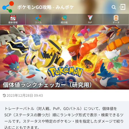
ポケモンGO攻略 - みんポケ
最新情報
ツール
掲示板
PvP
データ
個体値ランクチェッカー（研究用）
2023年12月28日 09:43
トレーナーバトル（対人戦、PvP、GOバトル）について、個体値を
SCP（ステータスの勝つ力）順にランキング形式で表示・検索できるツ
ールです。ステータスや特定のポケモン・技を指定したダメージで絞り
込むこともできます。