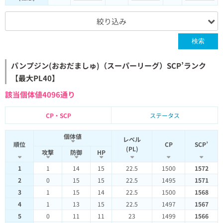
絞り込み
検索
パンプジン(おおだましゅ)（スーパーリーグ）SCP’ランク
【最大PL40】
該当個体値4096通り
CP・SCP
ステータス
個体値
レベル
順位
CP
SCP’
(PL)
攻撃
防御
HP
1
1
14
15
22.5
1500
1572
2
0
15
15
22.5
1495
1571
3
1
15
14
22.5
1500
1568
4
1
13
15
22.5
1497
1567
5
0
11
11
23
1499
1566