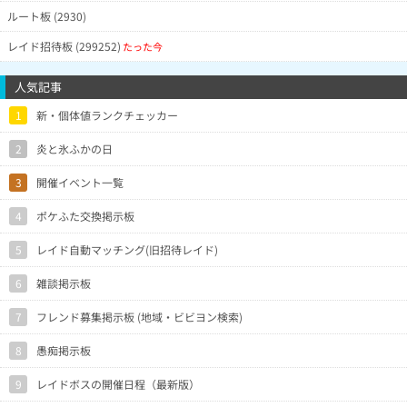
ルート板 (2930)
レイド招待板 (299252)
たった今
人気記事
1
新・個体値ランクチェッカー
2
炎と氷ふかの日
3
開催イベント一覧
4
ポケふた交換掲示板
5
レイド自動マッチング(旧招待レイド)
6
雑談掲示板
7
フレンド募集掲示板 (地域・ビビヨン検索)
8
愚痴掲示板
9
レイドボスの開催日程（最新版）