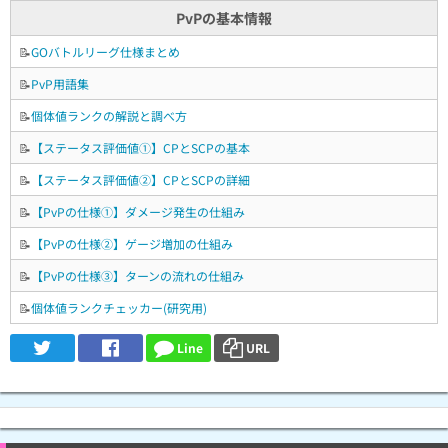
PvPの基本情報
📝
GOバトルリーグ仕様まとめ
📝
PvP用語集
📝
個体値ランクの解説と調べ方
📝
【ステータス評価値①】CPとSCPの基本
📝
【ステータス評価値②】CPとSCPの詳細
📝
【PvPの仕様①】ダメージ発生の仕組み
📝
【PvPの仕様②】ゲージ増加の仕組み
📝
【PvPの仕様③】ターンの流れの仕組み
📝
個体値ランクチェッカー(研究用)
Line
URL