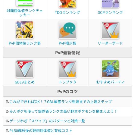
対面個体値ランクチェ
TDOランキング
SCPランキング
ッカー
PvP個体値ランク表
PvP掲示板
リーダーボード
PvP最新情報
GBL9まとめ
トップメタ
おすすめパーティ
PvPのコツ
📝
これができればOK！？GBL最高ランク到達までの上達ステップ
📝
みんポケを使って個体値ランクの高い野生ポケモンを捕まえよう！
📝
ゲージわざ「スワイプ」のパターンと対策一覧
📝
PL50解放後の理想個体値と育成コスト