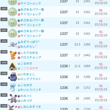
1337
15
1341
15/15/15
サイコショック
12067
めざめるパワー竜
51
1337
15
1341
15/15/15
サイコショック
12067
めざめるパワー悪
51
1337
15
1341
15/15/15
サイコショック
12067
めざめるパワー鋼
51
1337
15
1341
15/15/15
サイコショック
12082
みずでっぽう*
51
1337
23.3
1285
15/15/15
おんがえし*
12083
したでなめる
51
1337
11.7
1442
15/15/15
クロスチョップ
12084
こなゆき
51
1336
11.3
1069
↑
15/15/15
こごえるかぜ
12085
いわおとし
51
1336
16
1346
15/15/15
ロックブラスト
12086
こなゆき
51
1336
10
1152
15/15/15
れいとうパンチ
12087
かみつく
51
1336
20
1495
15/15/15
ふみつけ
12088
しねんのずつき
51
1335
30
1770