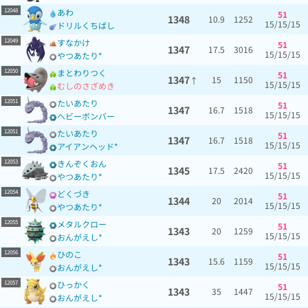
12048
あわ
51
1348
10.9
1252
15/15/15
ドリルくちばし
12049
すなかけ
51
1347
17.5
3016
15/15/15
やつあたり*
12050
まとわりつく
51
1347
15
1150
↑
15/15/15
むしのさざめき
12051
たいあたり
51
1347
16.7
1518
15/15/15
ヘビーボンバー
12051
たいあたり
51
1347
16.7
1518
15/15/15
アイアンヘッド*
12053
きんぞくおん
51
1345
17.5
2420
15/15/15
やつあたり*
12054
どくづき
51
1344
20
2014
15/15/15
やつあたり*
12055
メタルクロー
51
1343
20
1259
15/15/15
おんがえし*
12056
ひのこ
51
1343
15.6
1159
15/15/15
おんがえし*
12057
ひっかく
51
1343
35
1447
15/15/15
おんがえし*