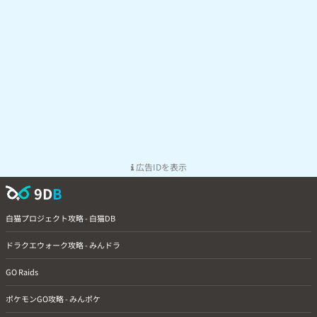
広告IDを表示
9D
B
白猫プロジェクト攻略 - 白猫DB
ドラクエウォーク攻略 - みんドラ
GO Raids
ポケモンGO攻略 - みんポケ