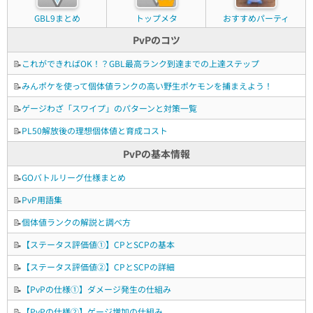
GBL9まとめ
トップメタ
おすすめパーティ
PvPのコツ
📝
これができればOK！？GBL最高ランク到達までの上達ステップ
📝
みんポケを使って個体値ランクの高い野生ポケモンを捕まえよう！
📝
ゲージわざ「スワイプ」のパターンと対策一覧
📝
PL50解放後の理想個体値と育成コスト
PvPの基本情報
📝
GOバトルリーグ仕様まとめ
📝
PvP用語集
📝
個体値ランクの解説と調べ方
📝
【ステータス評価値①】CPとSCPの基本
📝
【ステータス評価値②】CPとSCPの詳細
📝
【PvPの仕様①】ダメージ発生の仕組み
📝
【PvPの仕様②】ゲージ増加の仕組み