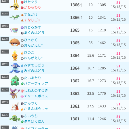
12007
けたぐり
51
1366
10
1305
↑
15/15/15
かわらわり
12008
すなかけ
51
1366
10
1341
↑
15/15/15
すなじごく
12009
おどろかす
51
1365
15
1219
15/15/15
あくのはどう
12010
ひっかく
51
1365
35
1462
15/15/15
おんがえし*
12011
ひのこ
51
1364
15.6
1171
15/15/15
おんがえし*
12012
みずでっぽう
51
1364
16.7
1285
15/15/15
みずのはどう
12013
たいあたり
51
1362
16.7
1273
15/15/15
パワーウィップ
12014
しねんのずつき
51
1362
22.5
1770
15/15/15
チャームボイス
12015
かみつく
51
1361
27.5
1433
15/15/15
かえんほうしゃ
12016
ふいうち
51
1361
11.4
1246
15/15/15
タネばくだん
12017
サイコカッター