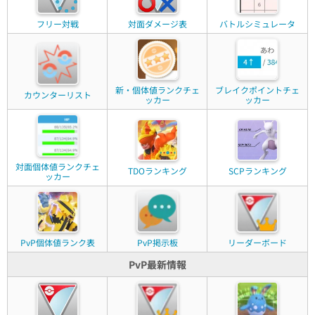
フリー対戦
対面ダメージ表
バトルシミュレータ
新・個体値ランクチェ
ブレイクポイントチェ
カウンターリスト
ッカー
ッカー
対面個体値ランクチェ
TDOランキング
SCPランキング
ッカー
PvP個体値ランク表
PvP掲示板
リーダーボード
PvP最新情報