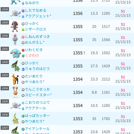
1356
15/15/15
なみのり
12028
したでなめる
51
1356
13.3
1285
15/15/15
アクアジェット*
12029
ひっかく
51
1355
20
1517
15/15/15
シザークロス
12030
しねんのずつき
51
1355
35
1566
15/15/15
おんがえし*
12031
いわくだき
51
1355
19.3
1502
↑
15/15/15
くさわけ
12032
ひっかく
51
1355
27.5
1429
15/15/15
りゅうのはどう
12033
たいあたり
51
1354
23.3
2212
15/15/15
やつあたり*
12034
でんこうせっか
51
1354
8.8
1181
15/15/15
スピードスター*
12035
こおりのつぶて
51
1354
10.5
1285
15/15/15
アクアテール
12036
はっぱカッター
51
1353
35
1782
15/15/15
やつあたり*
12037
アイアンテール
51
1353
23.6
1429
15/15/15