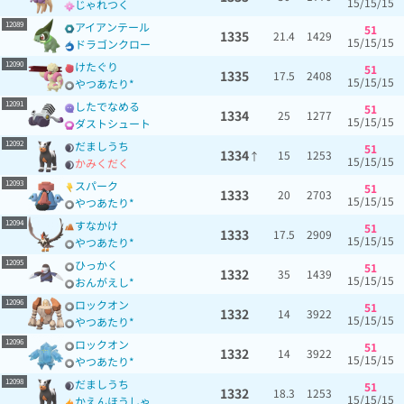
15/15/15
じゃれつく
12089
アイアンテール
51
1335
21.4
1429
15/15/15
ドラゴンクロー
12090
けたぐり
51
1335
17.5
2408
15/15/15
やつあたり*
12091
したでなめる
51
1334
25
1277
15/15/15
ダストシュート
12092
だましうち
51
1334
15
1253
↑
15/15/15
かみくだく
12093
スパーク
51
1333
20
2703
15/15/15
やつあたり*
12094
すなかけ
51
1333
17.5
2909
15/15/15
やつあたり*
12095
ひっかく
51
1332
35
1439
15/15/15
おんがえし*
12096
ロックオン
51
1332
14
3922
15/15/15
やつあたり*
12096
ロックオン
51
1332
14
3922
15/15/15
やつあたり*
12098
だましうち
51
1332
18.3
1253
15/15/15
かえんほうしゃ