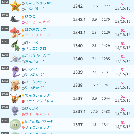
12058
でんこうせっか*
51
1342
17.5
1222
15/15/15
おんがえし*
12059
ひのこ
51
1342
8.9
1179
↑
15/15/15
どくどくのキバ
12060
ほのおのうず
51
1341
15
1120
↑
15/15/15
ニトロチャージ
12061
ひっかく
51
1340
25
1429
15/15/15
ドラゴンクロー
12062
こおりのつぶて
51
1340
21
1285
15/15/15
おんがえし*
12063
かみつく
51
1339
35
2137
15/15/15
やつあたり*
12064
バークアウト
51
1338
16.2
3247
15/15/15
やつあたり*
12065
でんきショック
51
1337
8.9
1044
15/15/15
フライングプレス
12066
ひっかく
51
1337
27.5
1488
↑
15/15/15
サイコキネシス
12067
めざめるパワー炎
51
1337
15
1341
15/15/15
サイコショック
12067