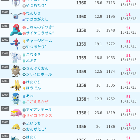
51
1360
15.6
2713
15/15/15
やつあたり*
12018
ねんりき
51
1360
12.9
1195
15/15/15
つばめがえし
12019
しねんのずつき*
51
1359
30
1948
15/15/15
サイケこうせん*
12020
チャージビーム
51
1359
19.1
3272
15/15/15
やつあたり*
12021
こなゆき
51
1359
18.8
1053
15/15/15
ふぶき
12022
きんぞくおん
51
1359
12.5
1174
15/15/15
ジャイロボール
12023
けたぐり
51
1358
10
1305
15/15/15
ほうでん
12024
あわ
51
1358
12.3
1252
↑
15/15/15
こごえるかぜ
12025
アイアンテール
51
1356
23.6
1519
↑
15/15/15
サイコキネシス
12026
ふいうち
51
1356
20
1186
15/15/15
おんがえし*
12027
はたく
51
22.5
1722