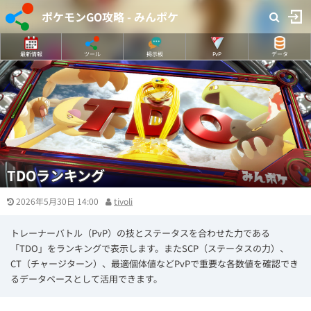
ポケモンGO攻略 - みんポケ
最新情報
ツール
掲示板
PvP
データ
TDOランキング
2026年5月30日 14:00
tivoli
トレーナーバトル（PvP）の技とステータスを合わせた力である
「TDO」をランキングで表示します。またSCP（ステータスの力）、
CT（チャージターン）、最適個体値などPvPで重要な各数値を確認でき
るデータベースとして活用できます。