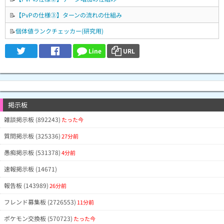
📝
【PvPの仕様③】ターンの流れの仕組み
📝
個体値ランクチェッカー(研究用)
Line
URL
掲示板
雑談掲示板 (892243)
たった今
質問掲示板 (325336)
27分前
愚痴掲示板 (531378)
4分前
速報掲示板 (14671)
報告板 (143989)
26分前
フレンド募集板 (2726553)
11分前
ポケモン交換板 (570723)
たった今