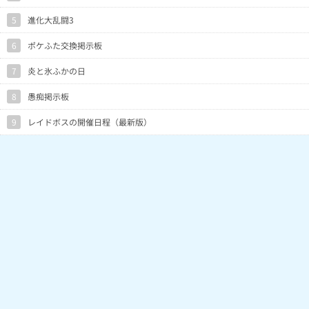
5
進化大乱闘3
6
ポケふた交換掲示板
7
炎と氷ふかの日
8
愚痴掲示板
9
レイドボスの開催日程（最新版）