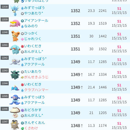
りゅうのはどう
12038
みずでっぽう
51
1352
23.3
2241
15/15/15
やつあたり*
12039
アイアンテール
51
1352
19.3
1519
15/15/15
なみのり
12040
ひっかく
51
1351
30
1442
15/15/15
じゃれつく
12041
いわくだき
51
1351
30
1502
15/15/15
おんがえし*
12042
みずでっぽう*
51
1349
11.7
1285
15/15/15
アクアテール
12043
たいあたり
51
1349
16.7
1334
↑
15/15/15
がんせきふうじ
12044
いわくだき
51
1349
21.4
1446
↑
15/15/15
クラブハンマー
12045
みずでっぽう
51
1349
11.7
1285
15/15/15
アクアテール
12046
おどろかす
51
1349
21
1205
15/15/15
おんがえし*
12047
きんぞくおん
51
1348
11.3
1174
↑
15/15/15
くさわけ