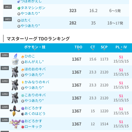
つばめがえし
14612
タネマシンガン
323
16.2
6
～5発
やつあたり*
14653
はたく
282
35
18
～17発
やつあたり*
マスターリーグ
TDOランキング
ポケモン・技
TDO
CT
SCP
PL・IV
12001
ひのこ
51
1367
15.6
1173
15/15/15
おんがえし*
12002
ほのおのキバ
51
1367
23.3
2120
15/15/15
やつあたり*
12002
かみなりのキバ
51
1367
23.3
2120
15/15/15
やつあたり*
12002
こおりのキバ
51
1367
23.3
2120
15/15/15
やつあたり*
12005
おどろかす
51
1367
15
1220
15/15/15
あくのはどう
12006
おどろかす
51
1367
12
1514
15/15/15
ローキック