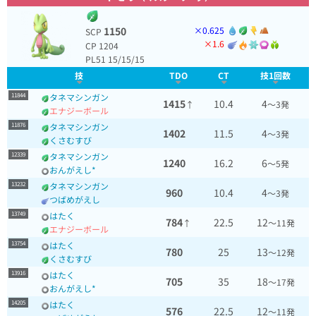
1150
×0.625
SCP
×1.6
CP 1204
PL51 15/15/15
技
TDO
CT
技1回数
11844
タネマシンガン
1415
10.4
4
↑
～3発
エナジーボール
11876
タネマシンガン
1402
11.5
4
～3発
くさむすび
12339
タネマシンガン
1240
16.2
6
～5発
おんがえし*
13232
タネマシンガン
960
10.4
4
～3発
つばめがえし
13749
はたく
784
22.5
12
↑
～11発
エナジーボール
13754
はたく
780
25
13
～12発
くさむすび
13916
はたく
705
35
18
～17発
おんがえし*
14205
はたく
576
22.5
12
～11発