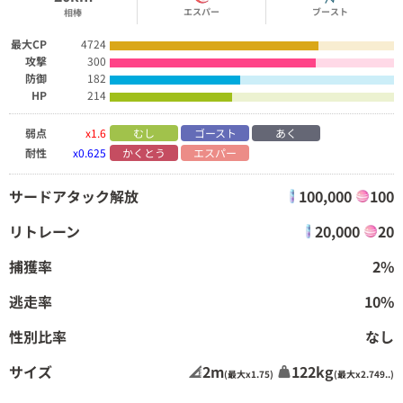
エスパー
ブースト
相棒
最大CP
4724
攻撃
300
防御
182
HP
214
弱点
x1.6
むし
ゴースト
あく
耐性
x0.625
かくとう
エスパー
サードアタック解放
100,000
100
リトレーン
20,000
20
捕獲率
2%
逃走率
10%
性別比率
なし
サイズ
2m
122kg
(最大x1.75)
(最大x2.749..)