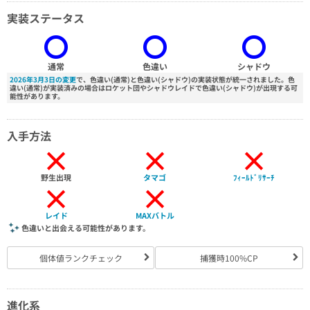
実装ステータス
通常
色違い
シャドウ
2026年3月3日の変更
で、色違い(通常)と色違い(シャドウ)の実装状態が統一されました。色
違い(通常)が実装済みの場合はロケット団やシャドウレイドで色違い(シャドウ)が出現する可
能性があります。
入手方法
×
×
×
野生出現
タマゴ
ﾌｨｰﾙﾄﾞﾘｻｰﾁ
×
×
レイド
MAXバトル
色違いと出会える可能性があります。
個体値ランクチェック
捕獲時100%CP
進化系