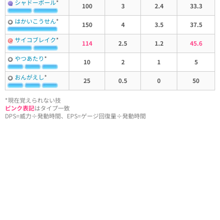
シャドーボール
*
100
3
2.4
33.3
はかいこうせん
*
150
4
3.5
37.5
サイコブレイク
*
114
2.5
1.2
45.6
やつあたり
*
10
2
1
5
おんがえし
*
25
0.5
0
50
*現在覚えられない技
ピンク表記
はタイプ一致
DPS=威力÷発動時間、EPS=ゲージ回復量÷発動時間