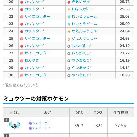
20
カウンター
*
きあいだま
25.76
21
カウンター
*
10まんボルト
25.55
22
サイコカッター
れいとうビーム
25.08
23
カウンター
*
れいとうビーム
25.00
24
カウンター
*
かえんほうしゃ
24.64
25
サイコカッター
かえんほうしゃ
24.63
26
カウンター
*
おんがえし
*
24.19
27
サイコカッター
おんがえし
*
23.72
28
ねんりき
やつあたり
*
16.19
29
カウンター
*
やつあたり
*
14.14
30
サイコカッター
やつあたり
*
10.80
*現在覚えられない技
ミュウツーの対策ポケモン
TDO
ﾎﾟｹﾓﾝ
わざ
DPS
生存時間
1
シャドークロー
35.7
1324
37.5
秒
シャドーレイ
2