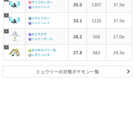
サイコカッター
35.0
1307
37.5
秒
シャドーレイ
3
メタルクロー
33.1
1220
37.5
秒
シャドーレイ
4
おどろかす
28.2
508
17.0
秒
シャドーボール
5
めざめるパワー虫
27.8
683
24.3
秒
にぎりつぶす
ミュウツーの対策ポケモン一覧