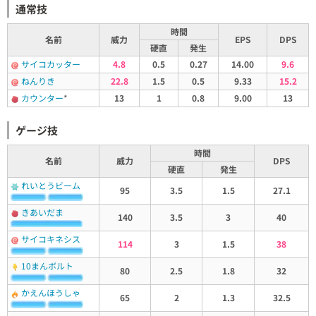
通常技
時間
名前
威力
EPS
DPS
硬直
発生
サイコカッター
4.8
0.5
0.27
14.00
9.6
ねんりき
22.8
1.5
0.5
9.33
15.2
カウンター
*
13
1
0.8
9.00
13
ゲージ技
時間
名前
威力
DPS
硬直
発生
れいとうビーム
95
3.5
1.5
27.1
きあいだま
140
3.5
3
40
サイコキネシス
114
3
1.5
38
10まんボルト
80
2.5
1.8
32
かえんほうしゃ
65
2
1.3
32.5