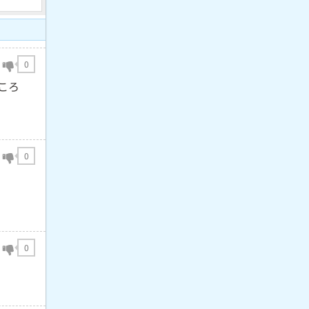
0
ころ
0
0