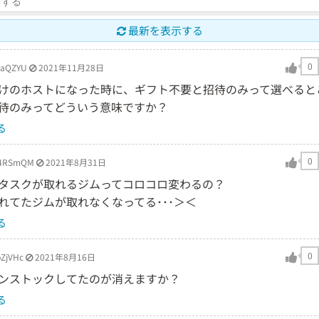
最新を表示する
0
SaQZYU
2021年11月28日
けのホストになった時に、ギフト不要と招待のみって選べると
待のみってどういう意味ですか？
る
0
4RSmQM
2021年8月31日
タスクが取れるジムってコロコロ変わるの？
れてたジムが取れなくなってる･･･＞＜
る
0
ZjVHc
2021年8月16日
ンストックしてたのが消えますか？
る