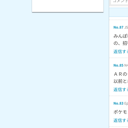
No.87
J
みんぽ
の、招
返信す
No.85
N
ＡＲの
以前と
返信す
No.83
Ep
ポケモ
返信す