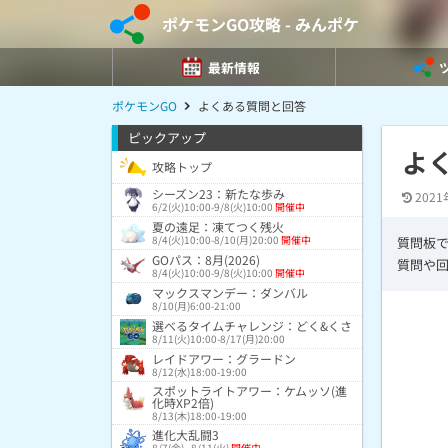
ポケモンGO攻略 - みんポケ
最新情報
ポケモンGO
よくある質問と回答
ピックアップ
よ
攻略トップ
シーズン23：新たな歩み
2021
6/2(火)10:00-9/8(火)10:00
開催中
夏の遠足：凍てつく残火
8/4(火)10:00-8/10(月)20:00
開催中
質問板
GOパス：8月(2026)
質問や
8/4(火)10:00-9/8(火)10:00
開催中
マックスマンデー：ダンバル
8/10(月)6:00-21:00
選べるタイムチャレンジ：どく&くさ
8/11(火)10:00-8/17(月)20:00
レイドアワー：グラードン
8/12(水)18:00-19:00
スポットライトアワー：ケムッソ(進
化時XP2倍)
8/13(木)18:00-19:00
進化大乱闘3
8/7(金) - 8/11(火)
開催中