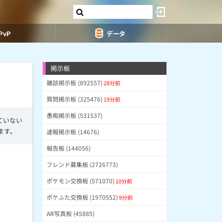
PvP
データ
掲示板
雑談掲示板 (892557)
28分前
質問掲示板 (325476)
19分前
愚痴掲示板 (531537)
ていない
ます。
速報掲示板 (14676)
報告板 (144056)
フレンド募集板 (2726773)
ポケモン交換板 (571070)
10分前
ポケふた交換板 (1970552)
9分前
AR写真板 (45885)