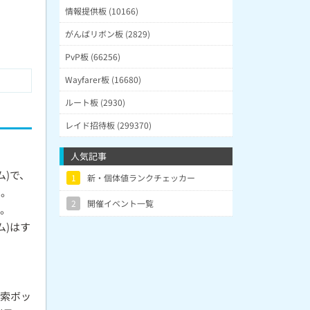
情報提供板 (10166)
がんばリボン板 (2829)
PvP板 (66256)
Wayfarer板 (16680)
ルート板 (2930)
レイド招待板 (299370)
人気記事
ム)で、
1
新・個体値ランクチェッカー
る。
2
開催イベント一覧
く。
ム)はす
検索ボッ