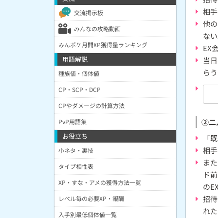
相手
交流掲示板
他の
みんなの攻略動画
ない
みんポケ月間XP獲得量ランキング
EX
用語解説
当日
らう
種族値・個体値
CP・SCP・DCP
CPやダメージの計算方法
②二
PvP用語集
お役立ち
「既
相手
小ネタ・裏技
また
タイプ相性表
ド前
XP・すな・アメの獲得方法一覧
のE
招待
レベル毎の必要XP・報酬
れた
入手別最低個体値一覧