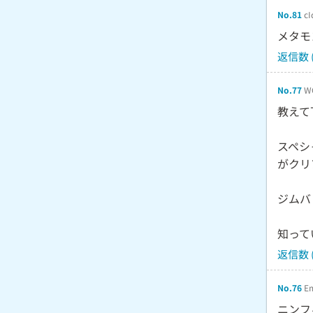
No.81
cI
メタモ
返信数 (
No.77
W
教えて
スペシ
がクリ
ジムバ
知って
返信数 (
No.76
Em
ニンフ