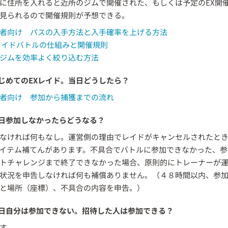
に住所を入れると近所のジムで開催された、もしくは予定のEX開
見られるので開催規則が予想できる。
者向け パスの入手方法と入手確率を上げる方法
レイドバトルの仕組みと開催規則
ジムを効率よく絞り込む方法
じめてのEXレイド。当日どうしたら？
者向け 参加から捕獲までの流れ
日参加しなかったらどうなる？
なければ何もなし。運営側の理由でレイドがキャンセルされたと
イテム補てんがあります。不具合でバトルに参加できなかった、参
トチャレンジまで終了できなかった場合、原則的にトレーナーが
状況を申告しなければ何も補償ありません。（４８時間以内、参
と場所（座標）、不具合の内容を申告。）
日自分は参加できない。招待した人は参加できる？
す。