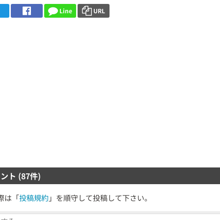
Line
URL
ント (87件)
際は「
投稿規約
」を順守して投稿して下さい。