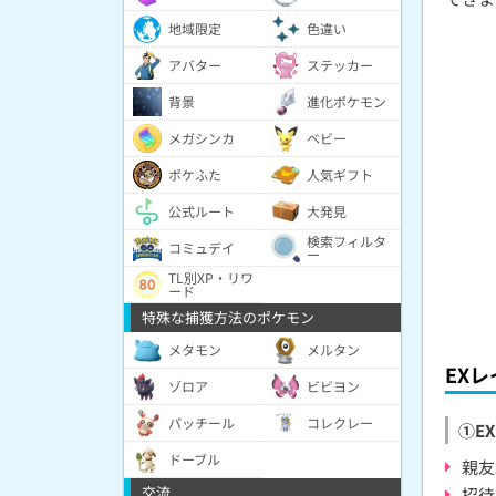
地域限定
色違い
アバター
ステッカー
背景
進化ポケモン
メガシンカ
ベビー
ポケふた
人気ギフト
公式ルート
大発見
検索フィルタ
コミュデイ
ー
TL別XP・リワ
ード
特殊な捕獲方法のポケモン
メタモン
メルタン
EX
ゾロア
ビビヨン
パッチール
コレクレー
①E
ドーブル
親友
交流
招待