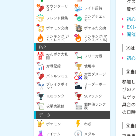
クス
カウンターリ
レイド招待
覧が
スト
コンプチェッ
フレンド募集
初心
カー
EX
ポケモン交換
ポケふた交換
開催
ランキング(ジ
ランキング(マ
ム・レイド)
ックスバトル)
PvP
②は
みんポケ大乱
フリー対戦
初心
闘
対戦記録
使用率
③当
対面ダメージ
バトルシミュ
表
参加し
ブレイクポイ
リーダーボー
ント
ド
びのア
TDOランク
SCPランク
もゲッ
具合の
個体値ランク
攻撃実数値
表
の日時
データ
ポケモン
わざ
④当
アイテム
メダル
できま