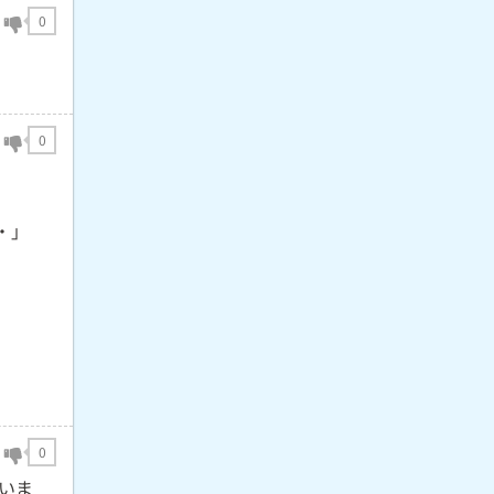
0
0
・」
0
いま