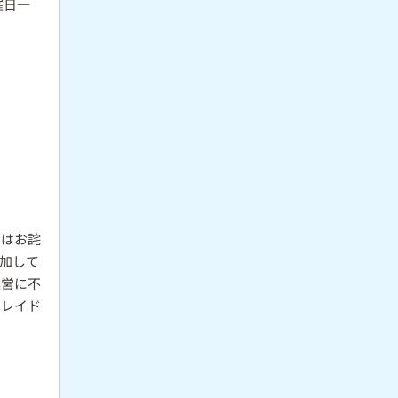
催日一
きはお詫
加して
運営に不
加レイド