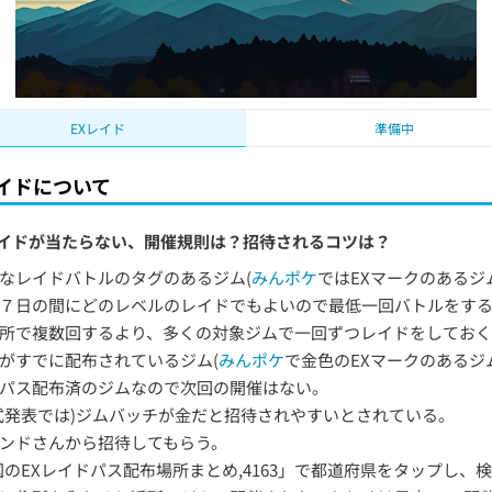
EXレイド
準備中
レイドについて
イドが当たらない、開催規則は？招待されるコツは？
なレイドバトルのタグのあるジム(
みんポケ
ではEXマークのあるジ
７日の間にどのレベルのレイドでもよいので最低一回バトルをす
所で複数回するより、多くの対象ジムで一回ずつレイドをしてお
がすでに配布されているジム(
みんポケ
で金色のEXマークのあるジ
パス配布済のジムなので次回の開催はない。
式発表では)ジムバッチが金だと招待されやすいとされている。
ンドさんから招待してもらう。
国のEXレイドパス配布場所まとめ,4163」で都道府県をタップし、