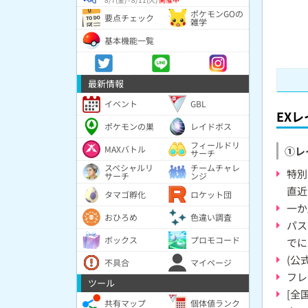
ポケモンGOの
要点チェック
雑学
基本機能一覧
最新情報
イベント
GBL
EX
ポケモンの巣
レイドボス
フィールドリ
MAXバトル
①レ
サーチ
スペシャルリ
チームチャレ
特別
サーチ
ンジ
直近
タマゴ孵化
ロケット団
一か
おひろめ
色違い調査
パス
ボックス
プロモコード
でに
(公
不具合
マイページ
フレ
ツール
[全
共有マップ
個体値ランク