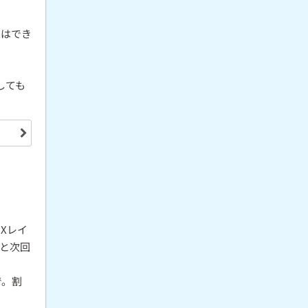
とはでき
しても
Xレイ
と次回
で。割