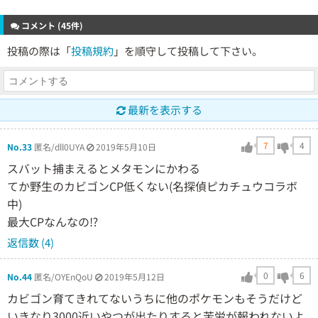
コメント (45件)
投稿の際は「
投稿規約
」を順守して投稿して下さい。
最新を表示する
7
4
No.33
匿名/dll0UYA
2019年5月10日
スバット捕まえるとメタモンにかわる
てか野生のカビゴンCP低くない(名探偵ピカチュウコラボ
中)
最大CPなんなの⁉️
返信数 (4)
0
6
No.44
匿名/OYEnQoU
2019年5月12日
カビゴン育てきれてないうちに他のポケモンもそうだけど
いきなり3000近いやつが出たりすると苦労が報われないよ