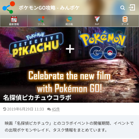
ポケモンGO攻略 - みんポケ
最新情報
ツール
掲示板
PvP
データ
名探偵ピカチュウコラボ
2019年6月29日 11:33
45件
映画「名探偵ピカチュウ」とのコラボイベントの開催期間、イベントで
の出現ポケモンやレイド、タスク情報をまとめています。