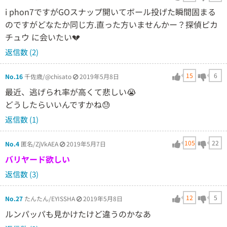
i phon7ですがGOスナップ開いてボール投げた瞬間固まる
のですがどなたか同じ方.直った方いませんかー？探偵ピカ
チュウ に会いたい💔
返信数 (2)
15
6
No.16
千佐歳/@chisato
2019年5月8日
最近、逃げられ率が高くて悲しい😭
どうしたらいいんですかね😓
返信数 (1)
105
22
No.4
匿名/ZjVkAEA
2019年5月7日
バリヤード欲しい
返信数 (3)
12
5
No.27
たんたん/EYISSHA
2019年5月8日
ルンパッパも見かけたけど違うのかなあ