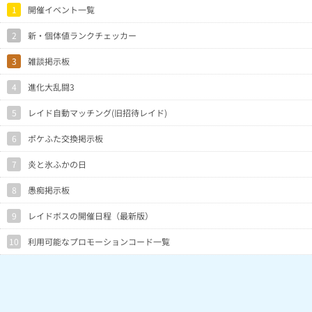
1
開催イベント一覧
2
新・個体値ランクチェッカー
3
雑談掲示板
4
進化大乱闘3
5
レイド自動マッチング(旧招待レイド)
6
ポケふた交換掲示板
7
炎と氷ふかの日
8
愚痴掲示板
9
レイドボスの開催日程（最新版）
10
利用可能なプロモーションコード一覧