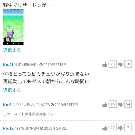
野生でリザードンが…
返信する
23
10
No.21
匿名/JFkHVDk
2019年5月8日
何枚とってもピカチュウが写り込まない
再起動してもダメで朝からこんな時間に
返信する
14
54
No.6
プクリン親方/iFkAOZA
2019年5月7日
このコメントは非表示対象です。
27
7
No.12
has/GUkYNBM
2019年5月8日