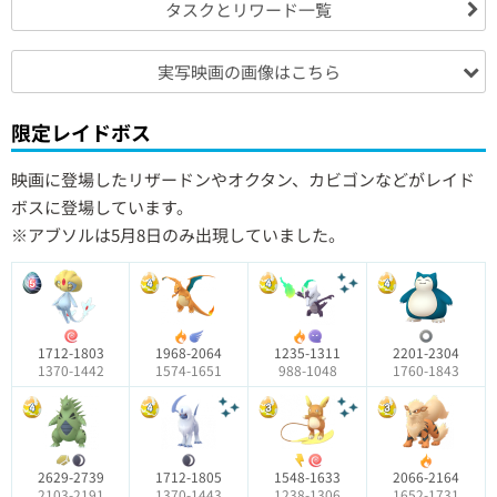
タスクとリワード一覧
実写映画の画像はこちら
限定レイドボス
映画に登場したリザードンやオクタン、カビゴンなどがレイド
ボスに登場しています。
※アブソルは5月8日のみ出現していました。
1712-1803
1968-2064
1235-1311
2201-2304
1370-1442
1574-1651
988-1048
1760-1843
2629-2739
1712-1805
1548-1633
2066-2164
2103-2191
1370-1443
1238-1306
1652-1731