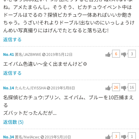
ね。アメたまらんし。そうそう、ピカチュウイベント中は
ドーブルはでるの？探偵ピカチュウ一体あればいいか飽き
ちゃう。うざい!それよりドーブル!出ないのにいっしょうけ
んめい写真撮りにはげんでたとなると落ち込む!
返信する
6
3
No.41
匿名/JAZBMWE
2019年5月12日
エイパム色違い〜全く出ませんけど💢
返信する
26
16
No.14
たんたん/EYISSHA
2019年5月8日
名探偵ピカチュウ:プリン、エイパム、ブルーを10匹捕まえ
る
ズバットだったんだが...
返信数 (5)
3
1
No.34
匿名/NwlAcwc
2019年5月10日