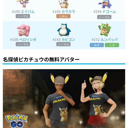
#190
エイパム
#104
カラカラ
#294
ドゴーム
ノーマル
じめん
ノーマル
#108
ベロリンガ
#143
カビゴン
#272
ルンパッパ
ノーマル
ノーマル
みず
くさ
名探偵ピカチュウの無料アバター