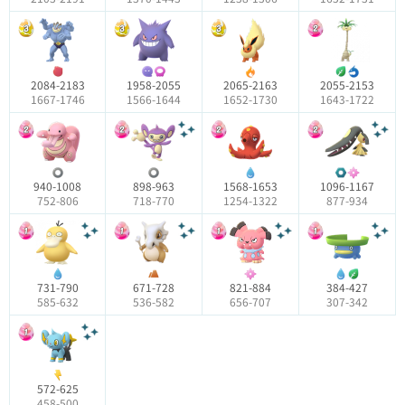
2084-2183
1958-2055
2065-2163
2055-2153
1667-1746
1566-1644
1652-1730
1643-1722
940-1008
898-963
1568-1653
1096-1167
752-806
718-770
1254-1322
877-934
731-790
671-728
821-884
384-427
585-632
536-582
656-707
307-342
572-625
458-500