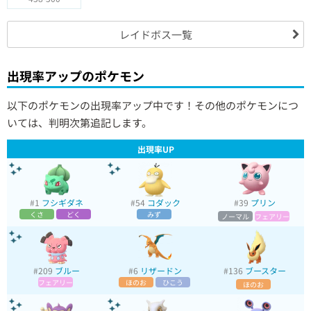
レイドボス一覧
出現率アップのポケモン
以下のポケモンの出現率アップ中です！その他のポケモンにつ
いては、判明次第追記します。
出現率UP
#1
フシギダネ
#54
コダック
#39
プリン
くさ
どく
みず
ノーマル
フェアリー
#209
ブルー
#6
リザードン
#136
ブースター
フェアリー
ほのお
ひこう
ほのお