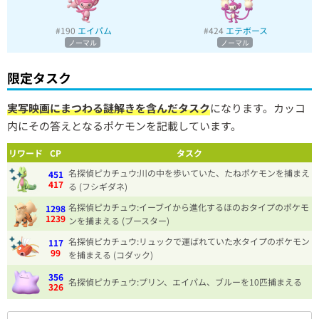
#190
エイパム
#424
エテボース
ノーマル
ノーマル
限定タスク
実写映画にまつわる謎解きを含んだタスク
になります。カッコ
内にその答えとなるポケモンを記載しています。
リワード
CP
タスク
名探偵ピカチュウ:川の中を歩いていた、たねポケモンを捕まえ
451
417
る (フシギダネ)
名探偵ピカチュウ:イーブイから進化するほのおタイプのポケモ
1298
1239
ンを捕まえる (ブースター)
名探偵ピカチュウ:リュックで運ばれていた水タイプのポケモン
117
99
を捕まえる (コダック)
356
名探偵ピカチュウ:プリン、エイパム、ブルーを10匹捕まえる
326