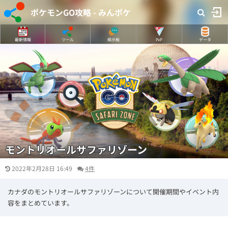
ポケモンGO攻略 - みんポケ
最新情報
ツール
掲示板
PvP
データ
モントリオールサファリゾーン
2022年2月28日 16:49
4件
カナダのモントリオールサファリゾーンについて開催期間やイベント内
容をまとめています。