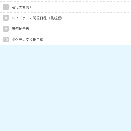
7
進化大乱闘3
8
レイドボスの開催日程（最新版）
9
愚痴掲示板
10
ポケモン交換掲示板