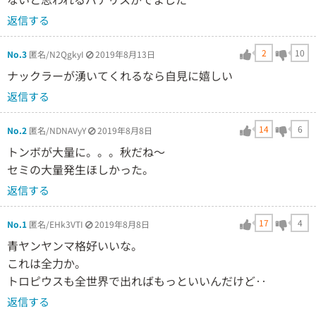
返信する
2
10
No.3
匿名/N2QgkyI
2019年8月13日
ナックラーが湧いてくれるなら自見に嬉しい
返信する
14
6
No.2
匿名/NDNAVyY
2019年8月8日
トンボが大量に。。。秋だね～
セミの大量発生ほしかった。
返信する
17
4
No.1
匿名/EHk3VTI
2019年8月8日
青ヤンヤンマ格好いいな。
これは全力か。
トロピウスも全世界で出ればもっといいんだけど‥
返信する