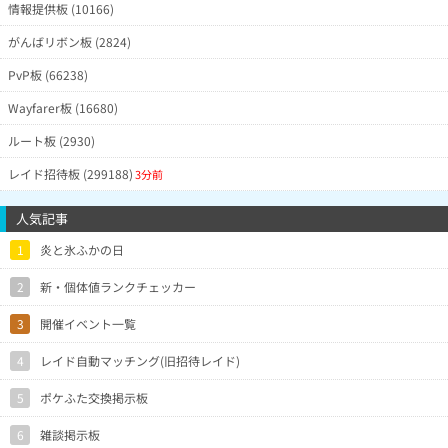
情報提供板 (10166)
がんばリボン板 (2824)
PvP板 (66238)
Wayfarer板 (16680)
ルート板 (2930)
レイド招待板 (299188)
3分前
人気記事
1
炎と氷ふかの日
2
新・個体値ランクチェッカー
3
開催イベント一覧
4
レイド自動マッチング(旧招待レイド)
5
ポケふた交換掲示板
6
雑談掲示板