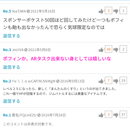
3
1
No.5
YoaTJWA
2021年5月16日
スポンサーポケスト50回ほど回してみたけど一つもポフィ
ンも飴も出なかったんで恐らく気球限定なのでは
返信する
38
2
No.3
JnUIVA
2021年5月8日
ポフィンか。ARタスク出来ない身としては嬉しいな
返信する
7
19
No.2
YｅｌｌｏｗCAP/MJVkMgM
2016年9月13日
レベル２５になったら、新しく「まんたんのくすり」というのが出てきました。
これ一個でHPが回復するので、ジムバトルするには貴重なアイテムです。
返信する
3
37
No.1
匿名/FQcmEZU
2016年7月28日
このコメントは非表示対象です。