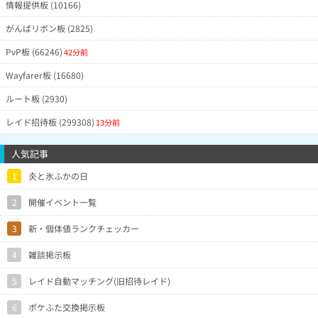
情報提供板 (10166)
がんばリボン板 (2825)
PvP板 (66246)
42分前
Wayfarer板 (16680)
ルート板 (2930)
レイド招待板 (299308)
13分前
人気記事
1
炎と氷ふかの日
2
開催イベント一覧
3
新・個体値ランクチェッカー
4
雑談掲示板
5
レイド自動マッチング(旧招待レイド)
6
ポケふた交換掲示板