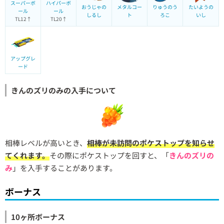
スーパーボ
ハイパーボ
おうじゃの
メタルコー
りゅうのう
たいようの
ール
ール
しるし
ト
ろこ
いし
TL12↑
TL20↑
アップグレ
ード
きんのズリのみの入手について
相棒レベルが高いとき、
相棒が未訪問のポケストップを知らせ
てくれます。
その際にポケストップを回すと、「
きんのズリの
み
」を入手することがあります。
ボーナス
10ヶ所ボーナス