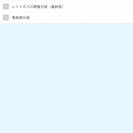
7
レイドボスの開催日程（最新版）
8
愚痴掲示板