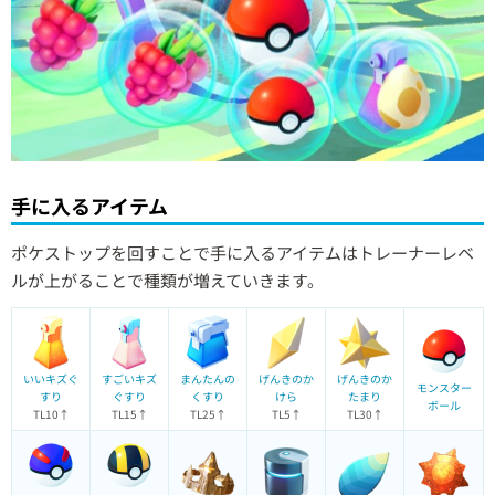
手に入るアイテム
ポケストップを回すことで手に入るアイテムはトレーナーレベ
ルが上がることで種類が増えていきます。
いいキズぐ
すごいキズ
まんたんの
げんきのか
げんきのか
モンスター
すり
ぐすり
くすり
けら
たまり
ボール
TL10↑
TL15↑
TL25↑
TL5↑
TL30↑