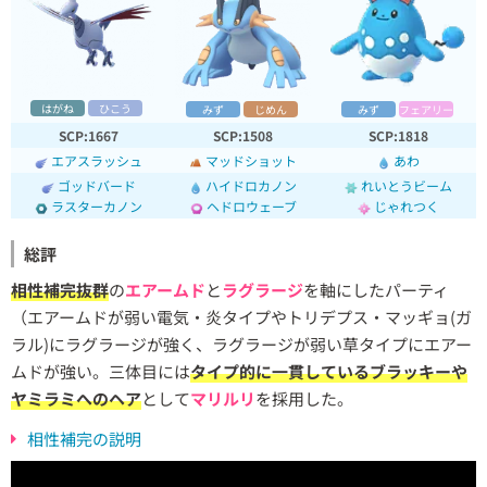
はがね
ひこう
みず
じめん
みず
フェアリー
SCP:1667
SCP:1508
SCP:1818
エアスラッシュ
マッドショット
あわ
ゴッドバード
ハイドロカノン
れいとうビーム
ラスターカノン
ヘドロウェーブ
じゃれつく
総評
相性補完抜群
の
エアームド
と
ラグラージ
を軸にしたパーティ
（エアームドが弱い電気・炎タイプやトリデプス・マッギョ(ガ
ラル)にラグラージが強く、ラグラージが弱い草タイプにエアー
ムドが強い。三体目には
タイプ的に一貫しているブラッキーや
ヤミラミへのヘア
として
マリルリ
を採用した。
相性補完の説明