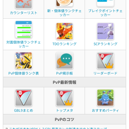
新・個体値ランクチェ
ブレイクポイントチェ
カウンターリスト
ッカー
ッカー
対面個体値ランクチェ
TDOランキング
SCPランキング
ッカー
PvP個体値ランク表
PvP掲示板
リーダーボード
PvP最新情報
GBL9まとめ
トップメタ
おすすめパーティ
PvPのコツ
📝
これができればOK！？GBL最高ランク到達までの上達ステップ