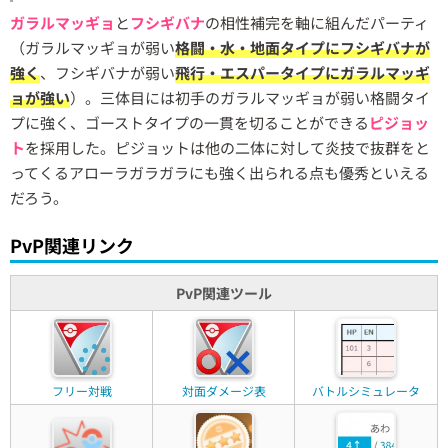
ガラルマッギョ
と
フシギバナ
の相性補完を軸に組んだパーティ
（ガラルマッギョが弱い
格闘・水・地面タイプにフシギバナが
強く
、フシギバナが弱い
飛行・エスパータイプにガラルマッギ
ョが強い
）。三体目には初手のガラルマッギョが弱い格闘タイ
プに強く、ゴーストタイプの一貫を切ることができる
ピジョッ
ト
を採用した。ピジョットは他の二体に対して炎技で抜群をと
ってくるアローラガラガラにも強く出られる点も優秀といえる
だろう。
PvP関連リンク
PvP関連ツール
フリー対戦
対面ダメージ表
バトルシミュレータ