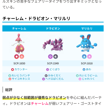
ルズキンの苦手なフェアリータイプをつり出すギミックとなっ
ている。
チャーレム・ドラピオン・マリルリ
チャーレム
ドラピオン
マリルリ
SCP:1650
SCP:1549
SCP:1818
カウンター
どくばり
あわ
れいとうパンチ
かみくだく
れいとうビーム
サイコキネシス
ヘドロばくだん
じゃれつく
総評
弱点が少なく技範囲が優秀なドラピオン
を中心に組んだパーテ
ィ。ドラピオンは
チャーレム
が弱いフェアリー・ゴーストタイ