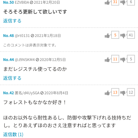
31
6
No.50
EZVBl0A
2021年2月20日
そろそろ更新して欲しいです
返信する
5
41
No.48
@rt0131
2021年1月18日
このコメントは非表示対象です。
11
5
No.44
@J9NSKM4
2020年12月5日
まだレジスチル使ってるのか
返信する
13
12
No.42
匿名/d4UySGA
2020年8月4日
フォレストもなかなか好き！
ほのお以外なら耐性あるし、防御や攻撃下げれる技持ちだ
し。とりあえずほのおさえ注意すればと思ってます
返信数 (1)