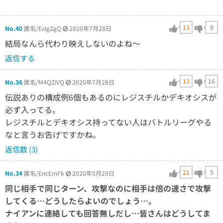
13
9
No.40
匿名/ExlgZgQ
2020年7月28日
結局なんら代わり映えしないのよね～
返信する
13
16
No.36
匿名/M4QZiVQ
2020年7月28日
伝説ありの構成例6個もあるのにレジスチルかデキオシスが
必ず入ってる。
レジスチルとデキオシス持ってない人はバトルリーグやる
なと言うお告げですかね。
返信数 (3)
21
5
No.34
匿名/EncEmFk
2020年5月29日
同じ相手で同じターン、攻撃なのに相手は倍の速さで攻撃
してくる…どうしたらよいのでしょう…。
ナイアンに連絡しても回答無しだし…皆さんはどうしてま