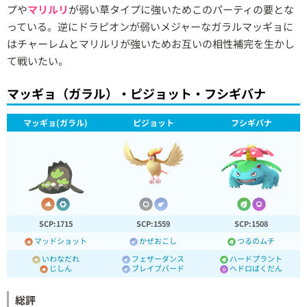
プや
マリルリ
が弱い草タイプに強いためこのパーティの要とな
っている。逆にドラピオンが弱いメジャーなガラルマッギョに
はチャーレムとマリルリが強いためお互いの相性補完を生かし
て戦いたい。
マッギョ（ガラル）・ピジョット・フシギバナ
マッギョ(ガラル)
ピジョット
フシギバナ
SCP:1715
SCP:1559
SCP:1508
マッドショット
かぜおこし
つるのムチ
いわなだれ
フェザーダンス
ハードプラント
じしん
ブレイブバード
ヘドロばくだん
総評