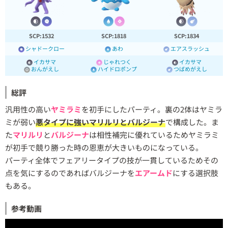
SCP:1532
SCP:1818
SCP:1834
シャドークロー
あわ
エアスラッシュ
イカサマ
じゃれつく
イカサマ
おんがえし
ハイドロポンプ
つばめがえし
総評
汎用性の高い
ヤミラミ
を初手にしたパーティ。裏の2体はヤミラ
ミが弱い
悪タイプに強いマリルリとバルジーナ
で構成した。ま
た
マリルリ
と
バルジーナ
は相性補完に優れているためヤミラミ
が初手で競り勝った時の恩恵が大きいものになっている。
パーティ全体でフェアリータイプの技が一貫しているためその
点を気にするのであればバルジーナを
エアームド
にする選択肢
もある。
参考動画