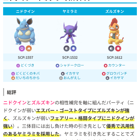
ニドクイン
ヤミラミ
ズルズキン
SCP:1557
SCP:1532
SCP:1612
どくづき
シャドークロー
カウンター
どくどくのキバ
イカサマ
グロウパンチ
だいちのちから
おんがえし
イカサマ
総評
ニドクイン
と
ズルズキン
の相性補完を軸に組んだパーティ（ニ
ドクインが弱い
エスパー・ゴーストタイプにズルズキンが強
く
、ズルズキンが弱い
フェアリー・格闘タイプにニドクインが
強い
）。三体目には出し負けた時の引き先として
優秀で汎用性
のあるヤミラミを採用した
。ヤミラミを引き先とすることでズ