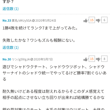
すか？
返信数 (1)
15
6
No.33
匿名/d4UySGA
2020年5月24日
1勝4敗を続けてランク7まで上がってみた。
失敗したかな？ワシもズルも報酬にない。
返信数 (1)
15
8
No.30
リン/g5lVgJA
2020年5月7日
遊びでシャドウクチート、シャドウウツボット、シャドウ
サーナイトのシャドウ統一でやってるけど勝率7割ぐらいあ
る
耐久無いけどある程度は耐えれるからそこのダメ感覚えて
相手の起点にさせない立ち回りが出来れば結構勝てるかな
鋼や草対策はクチート、水系の対策はウツボット、大体の