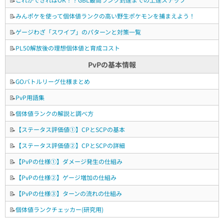
📝
みんポケを使って個体値ランクの高い野生ポケモンを捕まえよう！
📝
ゲージわざ「スワイプ」のパターンと対策一覧
📝
PL50解放後の理想個体値と育成コスト
PvPの基本情報
📝
GOバトルリーグ仕様まとめ
📝
PvP用語集
📝
個体値ランクの解説と調べ方
📝
【ステータス評価値①】CPとSCPの基本
📝
【ステータス評価値②】CPとSCPの詳細
📝
【PvPの仕様①】ダメージ発生の仕組み
📝
【PvPの仕様②】ゲージ増加の仕組み
📝
【PvPの仕様③】ターンの流れの仕組み
📝
個体値ランクチェッカー(研究用)