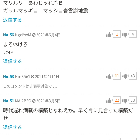
マリルリ あわじゃれ冷Ｂ
ガラルマッギョ マッショ岩雪崩地震
返信する
1
4
No.56
NgcIYwM
2021年6月4日
まろvsけろ
ﾌｧｲｯ
返信する
11
43
No.53
NmB5iYI
2021年4月4日
このコメントは非表示対象です。
22
23
No.51
MAlRBEQ
2021年3月5日
時代遅れ満載の構築じゃねえか。早く今に見合った構築だ
せ
返信する