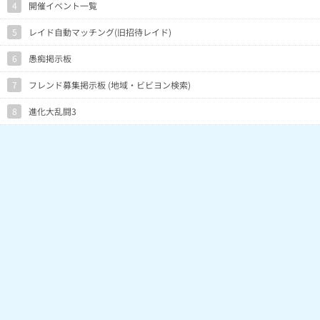
4
開催イベント一覧
5
レイド自動マッチング(旧招待レイド)
6
愚痴掲示板
7
フレンド募集掲示板 (地域・ビビヨン検索)
8
進化大乱闘3