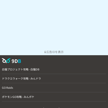
広告IDを表示
9D
B
白猫プロジェクト攻略 - 白猫DB
ドラクエウォーク攻略 - みんドラ
GO Raids
ポケモンGO攻略 - みんポケ