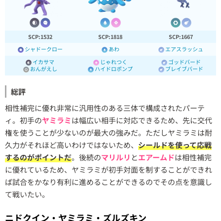
SCP:1532
SCP:1818
SCP:1667
シャドークロー
あわ
エアスラッシュ
イカサマ
じゃれつく
ゴッドバード
おんがえし
ハイドロポンプ
ブレイブバード
総評
相性補完に優れ非常に汎用性のある三体で構成されたパーテ
ィ。初手の
ヤミラミ
は幅広い相手に対応できるため、先に交代
権を使うことが少ないのが最大の強みだ。ただしヤミラミは耐
久力がそれほど高いわけではないため、
シールドを使って応戦
するのがポイントだ
。後続の
マリルリ
と
エアームド
は相性補完
に優れているため、ヤミラミが初手対面を制することができれ
ば試合をかなり有利に進めることができるのでその点を意識し
て戦いたい。
ニドクイン・ヤミラミ・ズルズキン