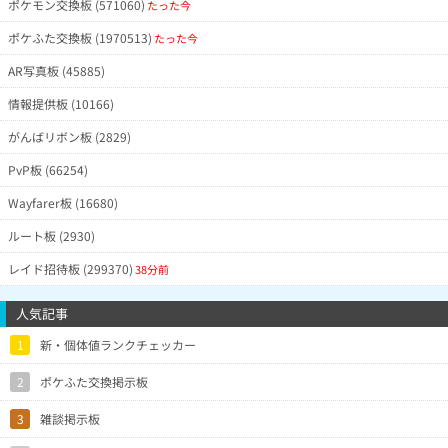
ポケモン交換板 (571060)
たった今
ポケふた交換板 (1970513)
たった今
AR写真板 (45885)
情報提供板 (10166)
がんばリボン板 (2829)
PvP板 (66254)
Wayfarer板 (16680)
ルート板 (2930)
レイド招待板 (299370)
38分前
人気記事
1
新・個体値ランクチェッカー
2
ポケふた交換掲示板
3
雑談掲示板