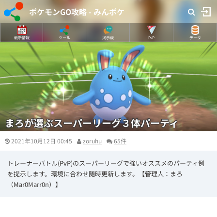
ポケモンGO攻略 - みんポケ
最新情報
ツール
掲示板
PvP
データ
まろが選ぶスーパーリーグ３体パーティ
2021年10月12日 00:45
zoruhu
65件
トレーナーバトル(PvP)のスーパーリーグで強いオススメのパーティ例
を提示します。環境に合わせ随時更新します。【管理人：まろ
（Mar0Marr0n）】