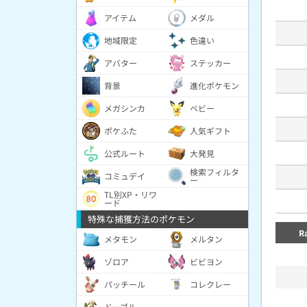
アイテム
メダル
地域限定
色違い
アバター
ステッカー
背景
進化ポケモン
メガシンカ
ベビー
ポケふた
人気ギフト
公式ルート
大発見
検索フィルタ
コミュデイ
ー
TL別XP・リワ
ード
特殊な捕獲方法のポケモン
R
メタモン
メルタン
ゾロア
ビビヨン
パッチール
コレクレー
ドーブル