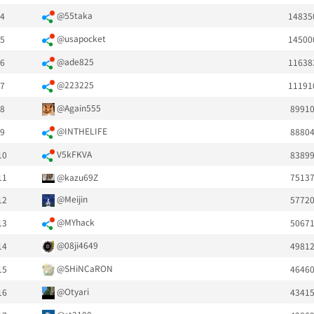
@55taka
4
14835
@usapocket
5
14500
@ade825
6
11638
@223225
7
11191
@Again555
8
8991
@INTHELIFE
9
8880
V5kFKVA
10
8389
11
@kazu69Z
7513
@Meijin
12
5772
@MYhack
13
5067
@08ji4649
14
4981
@SHiNCaRON
15
4646
@Otyari
16
4341