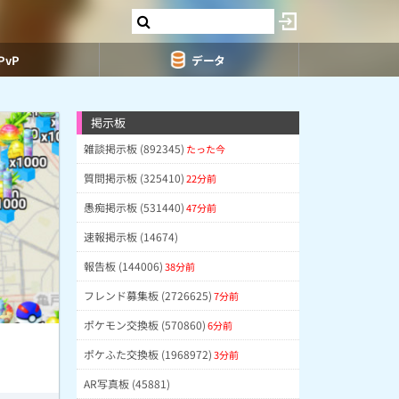
PvP
データ
掲示板
雑談掲示板 (892345)
たった今
質問掲示板 (325410)
22分前
愚痴掲示板 (531440)
47分前
速報掲示板 (14674)
報告板 (144006)
38分前
フレンド募集板 (2726625)
7分前
ポケモン交換板 (570860)
6分前
ポケふた交換板 (1968972)
3分前
AR写真板 (45881)