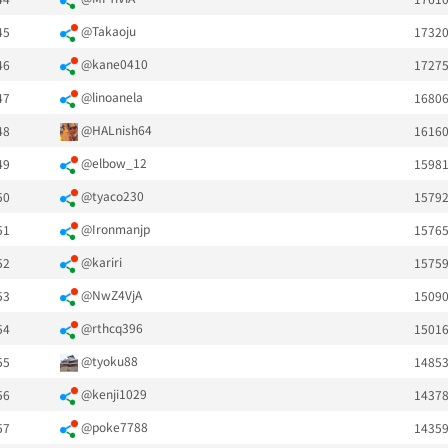
@Takaoju
45
1732
@kane0410
46
1727
@linoanela
47
1680
@HALnish64
48
1616
@elbow_12
49
1598
@tyaco230
50
1579
@Ironmanjp
51
1576
@kariri
52
1575
@NwZ4VjA
53
1509
@rthcq396
54
1501
@tyoku88
55
1485
@kenji1029
56
1437
@poke7788
57
1435