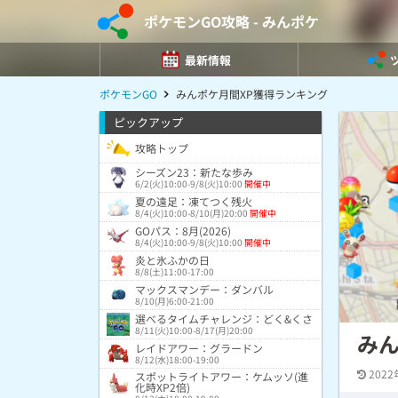
ポケモンGO攻略 - みんポケ
最新情報
ポケモンGO
みんポケ月間XP獲得ランキング
ピックアップ
攻略トップ
シーズン23：新たな歩み
6/2(火)10:00-9/8(火)10:00
開催中
夏の遠足：凍てつく残火
8/4(火)10:00-8/10(月)20:00
開催中
GOパス：8月(2026)
8/4(火)10:00-9/8(火)10:00
開催中
炎と氷ふかの日
8/8(土)11:00-17:00
マックスマンデー：ダンバル
8/10(月)6:00-21:00
選べるタイムチャレンジ：どく&くさ
8/11(火)10:00-8/17(月)20:00
みん
レイドアワー：グラードン
8/12(水)18:00-19:00
2022
スポットライトアワー：ケムッソ(進
化時XP2倍)