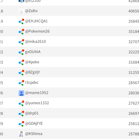
@st2100
17
4286
@Zalto
18
4065
@EHJHCQA1
19
3584
@Pokemon26
20
3518
@mika2610
21
3270
gxOUhIA
22
3222
@4poke
23
3168
@llZgVjY
24
3125
I3cpdxc
25
2856
@mame1952
26
2803
@yumee1332
27
2762
@drp01
28
2669
@GDAjFYE
29
2581
@KShinsa
30
2578