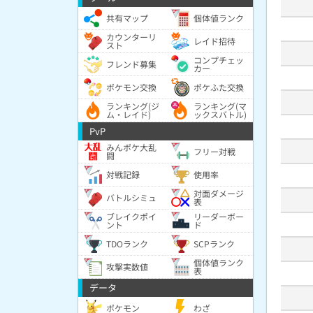
共有マップ
個体値ランク
カウンターリ
レイド招待
スト
コンプチェッ
フレンド募集
カー
ポケモン交換
ポケふた交換
ランキング(ジ
ランキング(マ
ム・レイド)
ックスバトル)
PvP
みんポケ大乱
フリー対戦
闘
対戦記録
使用率
対面ダメージ
バトルシミュ
表
ブレイクポイ
リーダーボー
ント
ド
TDOランク
SCPランク
個体値ランク
攻撃実数値
表
データ
ポケモン
わざ