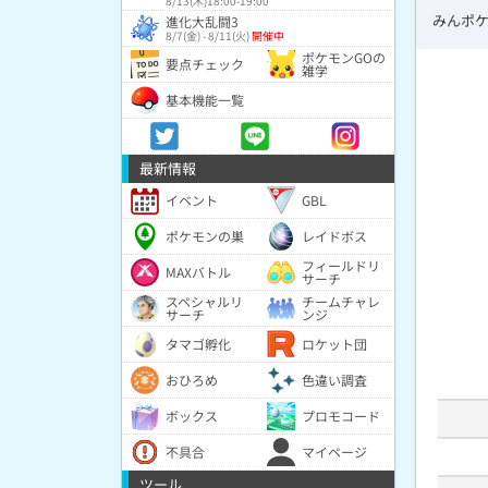
8/13(木)18:00-19:00
みんポケ
進化大乱闘3
8/7(金) - 8/11(火)
開催中
ポケモンGOの
要点チェック
雑学
基本機能一覧
最新情報
イベント
GBL
ポケモンの巣
レイドボス
フィールドリ
MAXバトル
サーチ
スペシャルリ
チームチャレ
サーチ
ンジ
タマゴ孵化
ロケット団
おひろめ
色違い調査
ボックス
プロモコード
不具合
マイページ
ツール