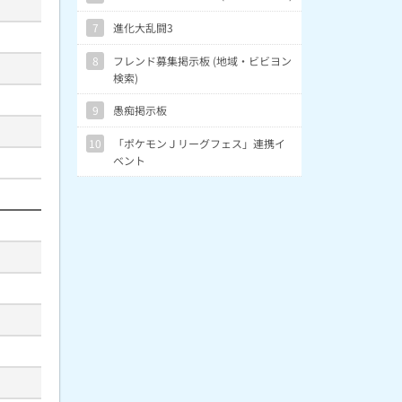
7
進化大乱闘3
8
フレンド募集掲示板 (地域・ビビヨン
検索)
9
愚痴掲示板
10
「ポケモンＪリーグフェス」連携イ
ベント