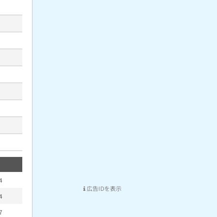
4
広告IDを表示
4
7