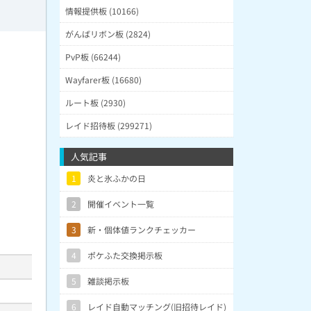
情報提供板 (10166)
がんばリボン板 (2824)
PvP板 (66244)
Wayfarer板 (16680)
ルート板 (2930)
レイド招待板 (299271)
人気記事
1
炎と氷ふかの日
2
開催イベント一覧
3
新・個体値ランクチェッカー
4
ポケふた交換掲示板
5
雑談掲示板
6
レイド自動マッチング(旧招待レイド)