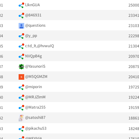
lJknGUA
31
2500
@846931
32
2334
@questions
33
2310
@y_pp
34
2229
c:td_lt,@hvwuIQ
35
2130
NVQpB4g
36
2097
@YasunoriS
37
2087
@M5QGMZM
38
2041
@miporin
39
1972
@MRJZlmM
40
1922
@Matra255
41
1915
@satoshi87
42
1886
@pikachu53
43
1824
@MFYiViA
44
1761