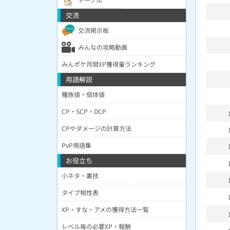
交流
交流掲示板
みんなの攻略動画
みんポケ月間XP獲得量ランキング
用語解説
種族値・個体値
CP・SCP・DCP
CPやダメージの計算方法
PvP用語集
お役立ち
小ネタ・裏技
タイプ相性表
XP・すな・アメの獲得方法一覧
レベル毎の必要XP・報酬