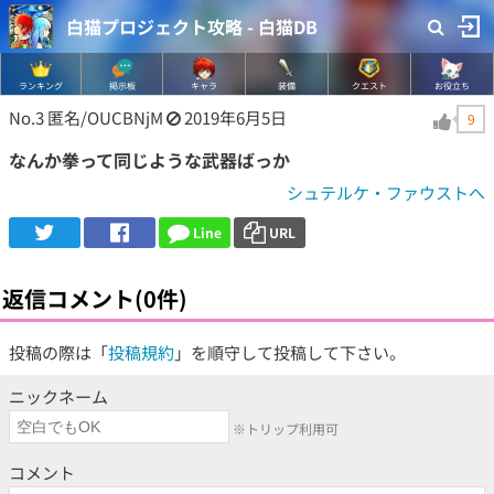
白猫プロジェクト攻略 - 白猫DB
ランキング
掲示板
キャラ
装備
クエスト
お役立ち
No.3
匿名/OUCBNjM
2019年6月5日
9
なんか拳って同じような武器ばっか
シュテルケ・ファウストへ
Line
URL
返信コメント(0件)
投稿の際は「
投稿規約
」を順守して投稿して下さい。
ニックネーム
※トリップ利用可
コメント