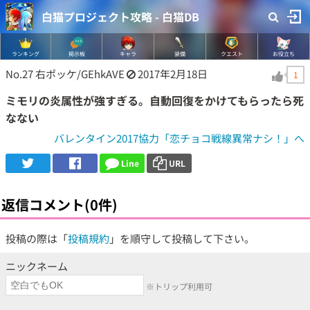
白猫プロジェクト攻略 - 白猫DB
ランキング
掲示板
キャラ
装備
クエスト
お役立ち
No.27
右ポッケ/GEhkAVE
2017年2月18日
1
ミモリの炎属性が強すぎる。自動回復をかけてもらったら死
なない
バレンタイン2017協力「恋チョコ戦線異常ナシ！」へ
Line
URL
返信コメント(0件)
投稿の際は「
投稿規約
」を順守して投稿して下さい。
ニックネーム
※トリップ利用可