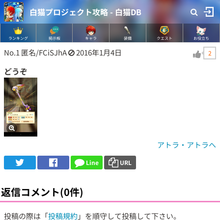
白猫プロジェクト攻略 - 白猫DB
ランキング
掲示板
キャラ
装備
クエスト
お役立ち
No.1
匿名/FCiSJhA
2016年1月4日
2
どうぞ
アトラ・アトラへ
Line
URL
返信コメント(0件)
投稿の際は「
投稿規約
」を順守して投稿して下さい。