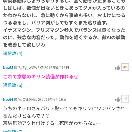
瞬間移動はしょっちゅうするし、全く動きが止まることも
しばしば。数値が出ないときもあってダメが入っているの
かわからないし、急に動くから事故も多い。おまけにつる
つる滑るし、バリア剥がしてもすぐまた貼り直す。
イナズマジン、フリズマジン参入でバランスは良くなった
のに、残念な内容だった。動作を軽くするか、敵AIの挙動
を改善して欲しいわ
返信数 (4)
40
No.63
匿名/EygWGWE
2016年6月16日
これで念願のキリン装備が作れるぜ
返信数 (6)
15
No.64
匿名/QYhFNik
2016年6月16日
うちのネテロさんバリア貼っててもキリンにワンパンされ
るんだけどなんで？？
凍結無効アクセ付けてるし死因がわからない…
返信数 (7)