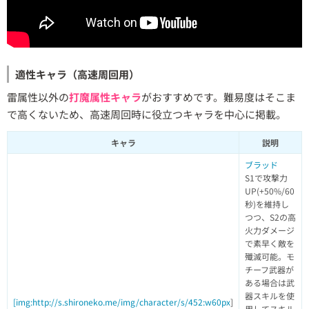
適性キャラ（高速周回用）
雷属性以外の
打魔属性キャラ
がおすすめです。難易度はそこま
で高くないため、高速周回時に役立つキャラを中心に掲載。
キャラ
説明
ブラッド
S1で攻撃力
UP(+50%/60
秒)を維持し
つつ、S2の高
火力ダメージ
で素早く敵を
殲滅可能。モ
チーフ武器が
ある場合は武
器スキルを使
[img:http://s.shironeko.me/img/character/s/452:w60px
]
用してスキル