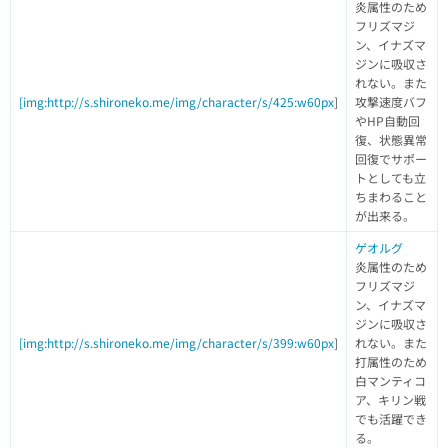
炎属性のため
フリズマジ
ン、イナズマ
ジンに吸収さ
れない。また
[img:http://s.shironeko.me/img/character/s/425:w60px
]
攻撃速度バフ
やHP自動回
復、状態異常
回復でサポー
トとしても立
ちまわること
が出来る。
ゲオルグ
炎属性のため
フリズマジ
ン、イナズマ
ジンに吸収さ
[img:http://s.shironeko.me/img/character/s/399:w60px
]
れない。また
打属性のため
白マンティコ
ア、キリン戦
でも活躍でき
る。