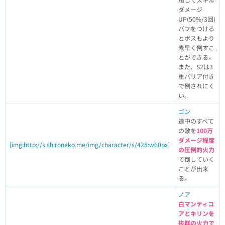
ダメージ
UP(50%/3回)
バフをつける
とボスもより
素早く倒すこ
とができる。
また、S2は3
重バリア付き
で倒されにく
い。
ゴン
道中のすべて
の敵を
100万
ダメージ程度
[img:http://s.shironeko.me/img/character/s/428:w60px
]
の圧倒的火力
で倒していく
ことが出来
る。
ノア
白マンティコ
アとキリンを
抜群の火力で