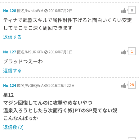
0
No.128
匿名/Iwh4aWM
2016年7月2日
ティナで武器スキルで属性耐性下げると面白いくらい安定
してそこそこ速く周回できます
返信する
1
No.127
匿名/MSURKFk
2016年7月1日
ブラッドつえーわ
返信する
28
No.124
匿名/WGEQVnA
2016年6月22日
星12
マジン回復してんのに攻撃やめないやつ
温泉入ろうとしたら次面行く奴(PTのSP見てない奴
こんなんばっか
返信数 (2)