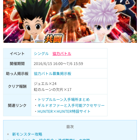
イベント
シングル
協力バトル
開催期間
2016/6/15 16:00～7/6 15:59
助っ人掲示板
協力バトル募集掲示板
ジュエル×24
クリア報酬
虹のルーンの欠片×17
・
トリプルルーン入手場所まとめ
関連リンク
・
ギルドオファーと入手可能アクセサリー
・
HUNTER×HUNTER特設サイト
目次
新モンスター攻略