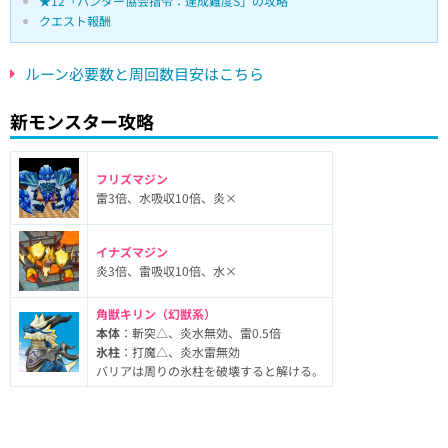
★12「ハンター協会指令：達成難度S」の攻略
クエスト報酬
ルーン必要数と周回数目安はこちら
新モンスター攻略
フリズマジン
雷3倍、水吸収10倍、炎×
イナズマジン
炎3倍、雷吸収10倍、水×
角獣キリン（幻獣系）
本体
：斬突△、炎水無効、雷0.5倍
氷柱
：打魔△、炎水雷無効
バリアは周りの氷柱を破壊すると解ける。