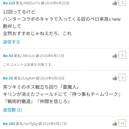
3
No.123
匿名/MBZUcTU
2016年6月22日
12回ってるけど
ハンターコラボのキャラで入ってくる奴のペロ率高いww
勘弁して
全然おすすめじゃねえだろ、これ
返信する
5
No.93
匿名/JWcic2c
2016年6月17日
このコメントは非表示対象です。
3
No.55
匿名/GJIgKAY
2016年6月16日
茶ツキミのボス戦立ち回り「雷魔人」
キリンが消えたフィールドにて『待つ事もチームワーク』
『戦術的撤退』『仲間を信じろ』
返信数 (2)
13
No.103
匿名/IwYTgSg
2016年6月17日