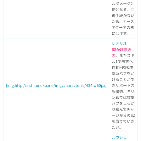
ルダメージ2
倍となる。回
復手段がない
ため、カース
アクーアの毒
には注意。
レオリオ
S2が超高火
力
。またスキ
ル1で味方へ
自動回復&攻
撃系バフをか
けることがで
[img:http://s.shironeko.me/img/character/s/434:w60px
]
きサポート力
も優秀。キリ
ン戦では攻撃
バフをしっか
り積んでチャ
ージからのS2
を当てていき
たい。
ルウシェ