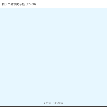
白テニ雑談掲示板 (37208)
広告IDを表示