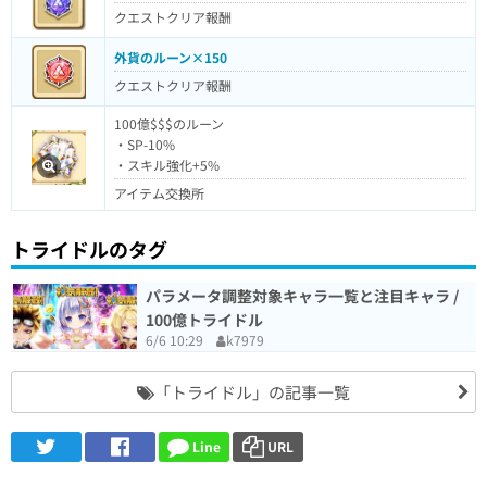
クエストクリア報酬
外貨のルーン×150
クエストクリア報酬
100億$$$のルーン
・SP-10%
・スキル強化+5%
アイテム交換所
トライドルのタグ
パラメータ調整対象キャラ一覧と注目キャラ /
100億トライドル
6/6 10:29
k7979
「トライドル」の記事一覧
Line
URL