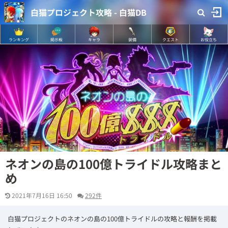
白猫プロジェクト攻略 - 白猫DB
ランキング
掲示板
キャラ
装備
クエスト
お役立ち
ネオンの島の100億トライドル攻略まと
め
2021年7月16日 16:50
292件
白猫プロジェクトのネオンの島の100億トライドルの攻略と報酬を掲載