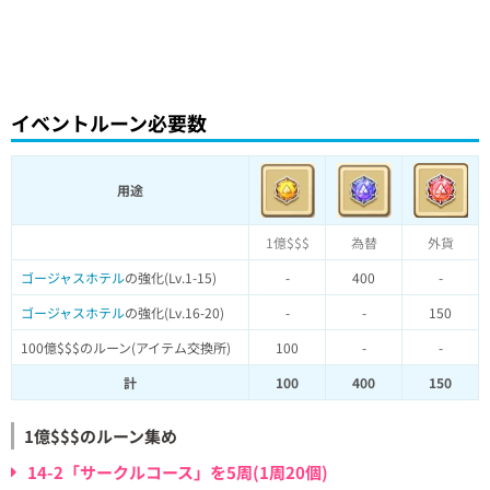
イベントルーン必要数
用途
1億$$$
為替
外貨
ゴージャスホテル
の強化(Lv.1-15)
-
400
-
ゴージャスホテル
の強化(Lv.16-20)
-
-
150
100億$$$のルーン(アイテム交換所)
100
-
-
計
100
400
150
1億$$$のルーン集め
14-2「サークルコース」を5周(1周20個)