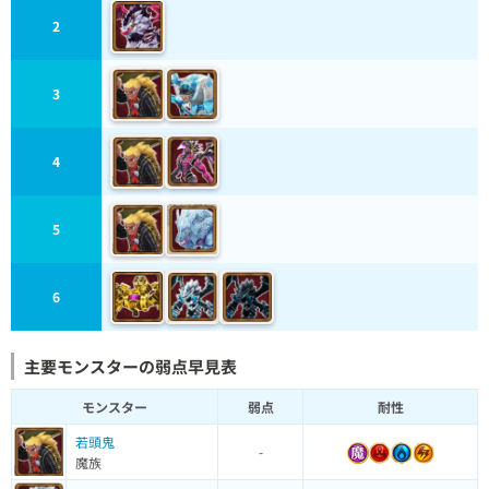
2
3
4
5
6
主要モンスターの弱点早見表
モンスター
弱点
耐性
若頭鬼
-
魔族