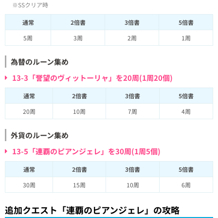
※SSクリア時
通常
2倍書
3倍書
5倍書
5周
3周
2周
1周
為替のルーン集め
13-3「誉望のヴィットーリャ」を20周(1周20個)
通常
2倍書
3倍書
5倍書
20周
10周
7周
4周
外貨のルーン集め
13-5「連覇のピアンジェレ」を30周(1周5個)
通常
2倍書
3倍書
5倍書
30周
15周
10周
6周
追加クエスト「連覇のピアンジェレ」の攻略