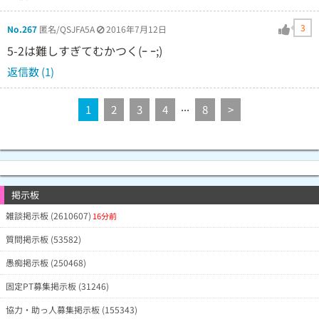
3
No.267
匿名/QSJFA5A
2016年7月12日
5-2は難しすぎてむかつく(ｰ ｰ;)
返信数 (1)
...
1
2
3
4
8
>
掲示板
雑談掲示板 (2610607)
16分前
質問掲示板 (53582)
愚痴掲示板 (250468)
固定PT募集掲示板 (31246)
協力・助っ人募集掲示板 (155343)