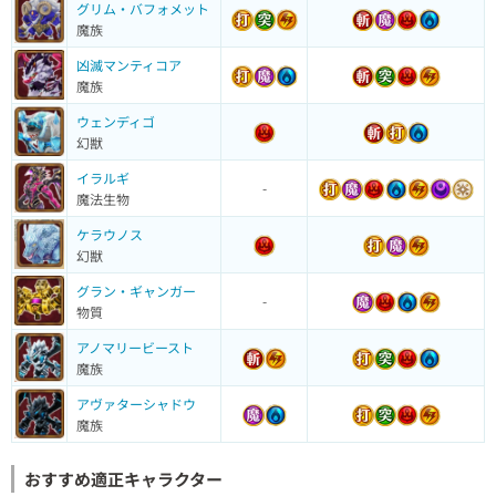
グリム・バフォメット
魔族
凶滅マンティコア
魔族
ウェンディゴ
幻獣
イラルギ
-
魔法生物
ケラウノス
幻獣
グラン・ギャンガー
-
物質
アノマリービースト
魔族
アヴァターシャドウ
魔族
おすすめ適正キャラクター