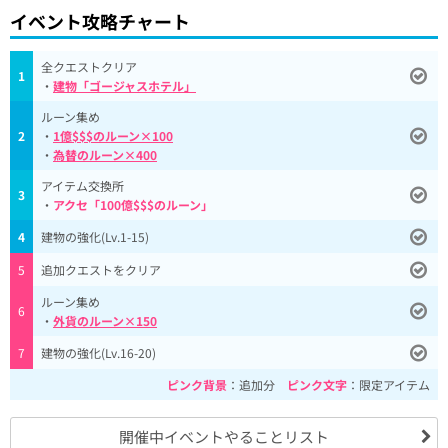
イベント攻略チャート
全クエストクリア
1
・
建物「ゴージャスホテル」
ルーン集め
2
・
1億$$$のルーン×100
・
為替のルーン×400
アイテム交換所
3
・
アクセ「100億$$$のルーン」
4
建物の強化(Lv.1-15)
5
追加クエストをクリア
ルーン集め
6
・
外貨のルーン×150
7
建物の強化(Lv.16-20)
ピンク背景
：追加分
ピンク文字
：限定アイテム
開催中イベントやることリスト