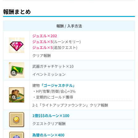
報酬まとめ
報酬 / 入手方法
ジュエル×202
ジュエル×5
(ルーンメモリー)
ジュエル×5
(追加クエスト)
クリア報酬
武器ガチャチケット×10
イベントミッション
建物
「ゴージャスホテル」
・HP/攻撃/防御/会心+3%
・定期的にゴールド獲得
2-1「ライトアップファウンテン」クリア報酬
1億$$$のルーン×100
クエストクリア報酬
為替のルーン×400