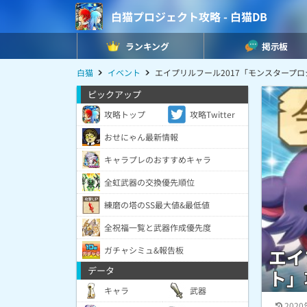
白猫プロジェクト攻略 - 白猫DB
ランキング
掲示板
白猫
イベント
エイプリルフール2017「モンスタープ
ピックアップ
攻略トップ
攻略Twitter
おせにゃん最新情報
キャラプレのおすすめキャラ
全虹武器の交換優先順位
練磨の塔のSS最大値&最低値
全祝福一覧と武器作成優先度
ガチャシミュ&報告板
エイ
データ
ト」
キャラ
武器
2020