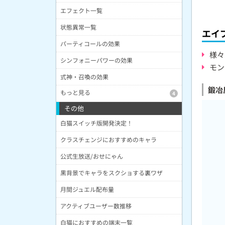
エフェクト一覧
状態異常一覧
エイ
パーティコールの効果
様々
シンフォニーパワーの効果
モン
式神・召喚の効果
鍛冶
もっと見る
4
その他
白猫スイッチ版開発決定！
クラスチェンジにおすすめのキャラ
公式生放送/おせにゃん
黒背景でキャラをスクショする裏ワザ
月間ジュエル配布量
アクティブユーザー数推移
白猫におすすめの端末一覧