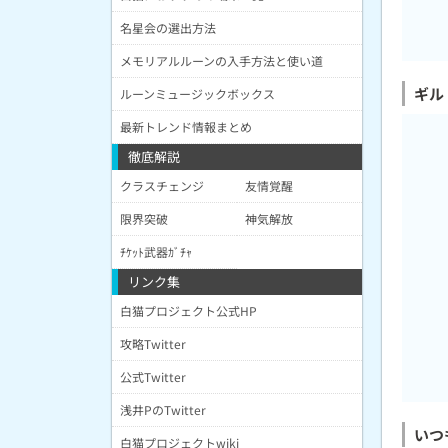
名星会の選出方法
メモリアルルーンの入手方法と使い道
ギル
ルーンミュージックボックス
最新トレンド情報まとめ
徹底解説
クラスチェンジ
友情覚醒
限界突破
神気解放
ﾁｹｯﾄ武器ｶﾞﾁｬ
リンク集
白猫プロジェクト公式HP
攻略Twitter
公式Twitter
浅井PのTwitter
いつ
白猫プロジェクトwiki