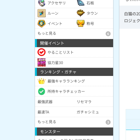
アクセサリ
石板
ルーン
タウン
白猫の2
ロジェ
イベント
称号
もっと見る
6
開催イベント
やることリスト
協力星30
ランキング・ガチャ
最強キャラランキング
所持キャラチェッカー
最強武器
リセマラ
最速TA
ガチャシミュ
もっと見る
3
モンスター