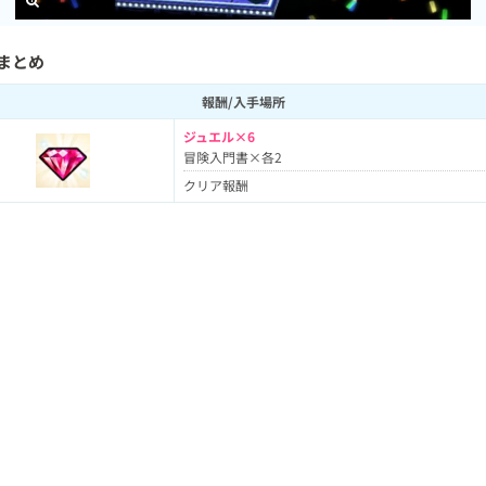
まとめ
報酬/入手場所
ジュエル×6
冒険入門書×各2
クリア報酬