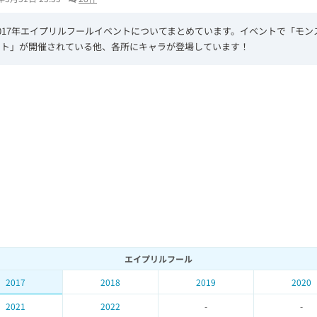
017年エイプリルフールイベントについてまとめています。イベントで「モン
クト」が開催されている他、各所にキャラが登場しています！
L
/
U
o
n
a
m
d
u
e
t
d
e
:
6
2
.
9
0
%
エイプリルフール
2017
2018
2019
2020
2021
2022
-
-