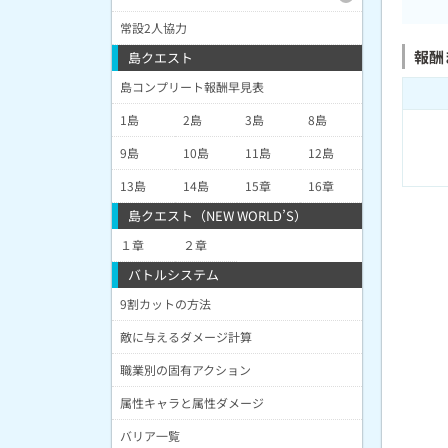
常設2人協力
報酬
島クエスト
島コンプリート報酬早見表
1島
2島
3島
8島
9島
10島
11島
12島
13島
14島
15章
16章
島クエスト（NEW WORLD’S）
１章
２章
バトルシステム
9割カットの方法
敵に与えるダメージ計算
職業別の固有アクション
属性キャラと属性ダメージ
バリア一覧