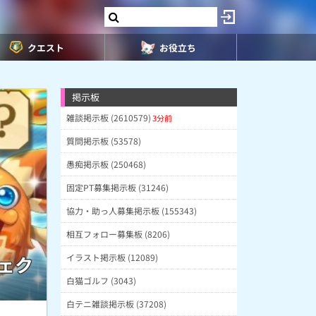
クエスト
お役立ち
掲示板
雑談掲示板 (2610579)
3分前
質問掲示板 (53578)
愚痴掲示板 (250468)
固定PT募集掲示板 (31246)
協力・助っ人募集掲示板 (155343)
相互フォロー募集板 (8206)
イラスト掲示板 (12089)
ェク
白猫ゴルフ (3043)
白テニ雑談掲示板 (37208)