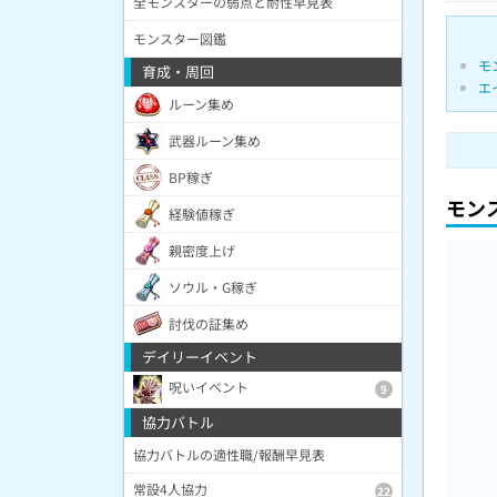
全モンスターの弱点と耐性早見表
モンスター図鑑
モ
育成・周回
エ
ルーン集め
武器ルーン集め
BP稼ぎ
モン
経験値稼ぎ
親密度上げ
ソウル・G稼ぎ
討伐の証集め
デイリーイベント
呪いイベント
9
協力バトル
協力バトルの適性職/報酬早見表
常設4人協力
22