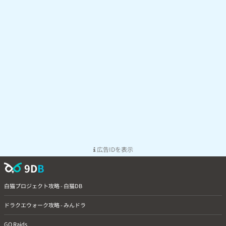
広告IDを表示
9D
B
白猫プロジェクト攻略 - 白猫DB
ドラクエウォーク攻略 - みんドラ
GO Raids