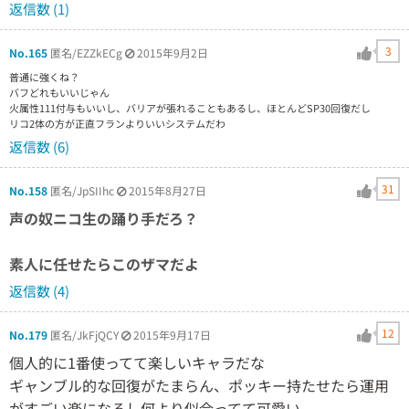
返信数 (1)
3
No.165
匿名/EZZkECg
2015年9月2日
普通に強くね？
バフどれもいいじゃん
火属性111付与もいいし、バリアが張れることもあるし、ほとんどSP30回復だし
リコ2体の方が正直フランよりいいシステムだわ
返信数 (6)
31
No.158
匿名/JpSIIhc
2015年8月27日
声の奴ニコ生の踊り手だろ？
素人に任せたらこのザマだよ
返信数 (4)
12
No.179
匿名/JkFjQCY
2015年9月17日
個人的に1番使ってて楽しいキャラだな
ギャンブル的な回復がたまらん、ポッキー持たせたら運用
がすごい楽になるし何より似合ってて可愛い