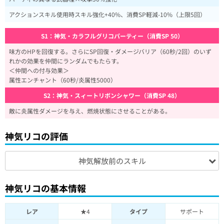
アクションスキル使用時スキル強化+40%、消費SP軽減-10%（上限5回）
S1：神気・カラフルグリコパーティー（消費SP 50）
味方のHPを回復する。さらにSP回復・ダメージバリア（60秒/2回）のいず
れかの効果を仲間にランダムでもたらす。
＜仲間への付与効果＞
属性エンチャント（60秒/炎属性5000）
S2：神気・スィートリボンシャワー（消費SP 48）
敵に炎属性ダメージを与え、燃焼状態にさせることがある。
神気リコの評価
神気解放前のスキル
神気リコの基本情報
レア
★4
タイプ
サポート