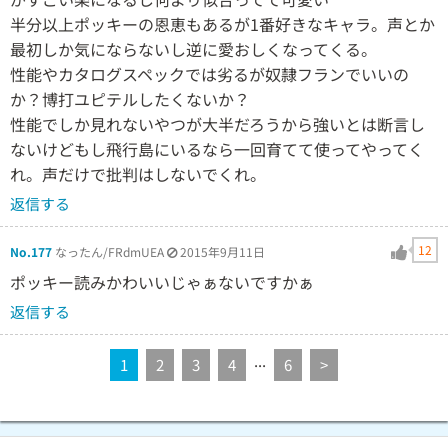
半分以上ポッキーの恩恵もあるが1番好きなキャラ。声とか
最初しか気にならないし逆に愛おしくなってくる。
性能やカタログスペックでは劣るが奴隷フランでいいの
か？博打ユピテルしたくないか？
性能でしか見れないやつが大半だろうから強いとは断言し
ないけどもし飛行島にいるなら一回育てて使ってやってく
れ。声だけで批判はしないでくれ。
返信する
12
No.177
なったん/FRdmUEA
2015年9月11日
ポッキー読みかわいいじゃぁないですかぁ
返信する
...
1
2
3
4
6
>