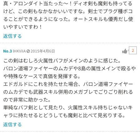
真・アロンダイト当たった〜！ディオ剣も魔剣も持ってる
けど、この剣もなかなかいいですな。剣士でプラグ種ボコ
ることができるようになった。オートスキルも優秀だし使
いやすいですわ！
返信する
2
No.3
lHKViIA
2015年4月6日
この剣はむしろ火属性バフがメインのように感じた。
バロン道場ファイヤーのムカデや8島の属性メインで殴るや
や特殊なケースで真価を発揮する。
エドガルドにこれを持たせた場合、バロン道場ファイヤー
のムカデでも武器スキル併用のメガブレでごりごり削れる
ので非常に助かった。
単純なバフ剣として見たり、火属性スキル持ちじゃないキ
ャラに持たせるとどうしても魔剣と比べて見劣りする。
返信する