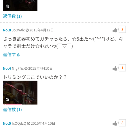
返信数 (1)
3
No.8
JoQVAlc
2015年4月12日
さっき武器初めてガチャったら、☆5出た〜(*^^*)けど、キ
ャラで剣士だけ☆4ないわ(￣▽￣)
返信する
1
No.4
NIgFiYc
2015年4月10日
トリミングここでいいのか？？
返信数 (1)
8
No.5
IxOQdzQ
2015年4月10日