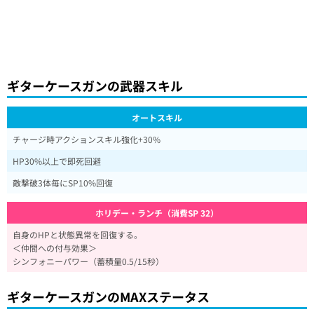
ギターケースガンの武器スキル
オートスキル
チャージ時アクションスキル強化+30%
HP30%以上で即死回避
敵撃破3体毎にSP10%回復
ホリデー・ランチ（消費SP 32）
自身のHPと状態異常を回復する。
＜仲間への付与効果＞
シンフォニーパワー（蓄積量0.5/15秒）
ギターケースガンのMAXステータス