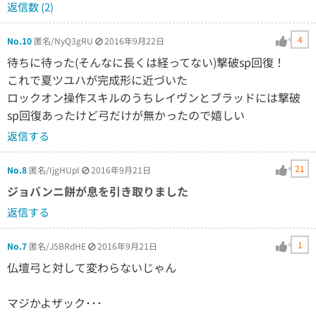
返信数 (2)
4
No.10
匿名/NyQ3gRU
2016年9月22日
待ちに待った(そんなに長くは経ってない)撃破sp回復！
これで夏ツユハが完成形に近づいた
ロックオン操作スキルのうちレイヴンとブラッドには撃破
sp回復あったけど弓だけが無かったので嬉しい
返信する
21
No.8
匿名/IjgHUpI
2016年9月21日
ジョバンニ餅が息を引き取りました
返信する
1
No.7
匿名/J5BRdHE
2016年9月21日
仏壇弓と対して変わらないじゃん
マジかよザック･･･