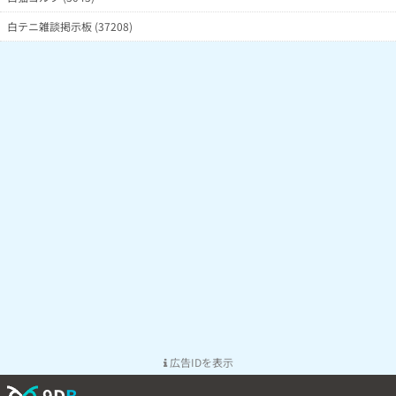
白テニ雑談掲示板 (37208)
広告IDを表示
9D
B