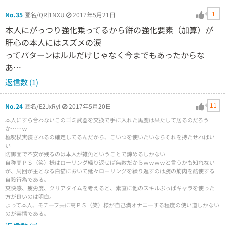
1
No.35
匿名/QRl1NXU
2017年5月21日
本人にがっつり強化乗ってるから餅の強化要素（加算）が
肝心の本人にはスズメの涙
ってパターンはルルだけじゃなく今までもあったからな
あ…
返信数 (1)
11
No.24
匿名/E2JxRyI
2017年5月20日
本人にすら合わないこのゴミ武器を交換で手に入れた馬鹿は果たして居るのだろう
か……ｗ
極呪杖実装されるの確定してるんだから、こいつを使いたいならそれを持たせればい
い
防御面で不安が残るのは本人が雑魚ということで諦めるしかない
自称高ＰＳ（笑）様はローリング繰り返せば無敵だからｗｗｗｗと言うかも知れない
が、周回が主となる白猫において延々ローリングを繰り返すのは腕の筋肉を酷使する
自殺行為である。
爽快感、疲労度、クリアタイムを考えると、素直に他のスキルぶっぱキャラを使った
方が良いのは明白。
よって本人、モチーフ共に高ＰＳ（笑）様が自己満オナニーする程度の使い道しかない
のが実情である。