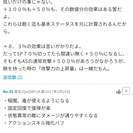
低いだけの事じゃない。
＋１００％も＋５０％も、その数値分の効果はある筈だ
よ。
これらは飽く迄も基本ステータスを元に計算されるんだか
ら。
＋８．３％の効果は言いがかりだよ。
だってSP７０％切ってたら間違い無く＋５０％になるし、
そもそもASの通常攻撃＋５００％があろうがなかろうが、
餅を持った時の「攻撃力の上昇量」は一緒だもん。
返信数 (2)
0
No.45
匿名/QwQBFUA
2017年5月24日
・暗闇、毒が使えるようになる
・固定回復で復帰が楽
・状態異常の敵にダメージが通りやすくなる
・アクションスキル強化バフ