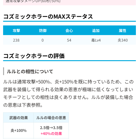
通常攻撃ダメージUP(60秒/50%)
コズミックホラーのMAXステータス
攻撃
防御
会心
追加
属性
238
0
54
毒Lv4
炎340
コズミックホラーの評価
ルルとの相性について
ルルは通常攻撃+500%、炎+150%を既に持っているため、この
武器を装備して得られる効果の恩恵が極端に低くなってしまい
モチーフとしての相性は良くありません。ルルが装備した場合
の恩恵は下表参照。
武器の効果
ルルの場合の恩恵
2.5倍→3.5倍
炎+100%
+40%の効果