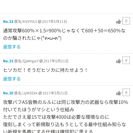
0
No.32
匿名/KSVYVUI
2017年5月21日
通常攻撃600％×1.5=900％じゃなくて600＋50＝650％な
のか騙されたにゃ(*ฅ•ω•ฅ*)
返信する
0
No.31
匿名/QpMIgwY
2017年5月21日
ヒソカだ！そうだヒソカに持たせよう！
返信する
0
No.30
匿名/JyM5Ekk
2017年5月21日
攻撃バフAS皆無のルルには同じ攻撃力の武器なら攻撃10％
付いてたほうがマシという仕組み
ただでさえ星15では攻撃4000は必要な環境なのに
復刻しまくって新規取り込もうとしてる最中仕組み知らな
い新規を馬鹿にする仕様は確信犯に思える