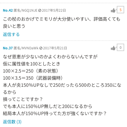
5
No.42
匿名/NGQ1NJE
2017年5月22日
この杖のおかげでミモリが大分使いやすい、評価高くても
良いと思う
返信する
0
No.37
匿名/MVNDaWk
2017年5月21日
なぜ恩恵が少ないのかよくわからないんですが
仮に属性値を100としたとき
100×2.5＝250（素の状態）
100×3.5＝350（武器装備時）
本人が炎150％UPなしで250だったら500のところ350にな
るから
損ってことですか？
でも本人に150％UP無しだと200になるから
結局本人が150％UP持ってた方が強くないですか？
返信数 (3)