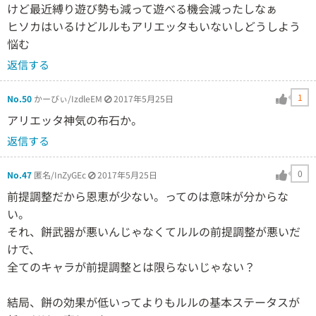
けど最近縛り遊び勢も減って遊べる機会減ったしなぁ
ヒソカはいるけどルルもアリエッタもいないしどうしよう
悩む
返信する
1
No.50
かーびぃ/IzdleEM
2017年5月25日
アリエッタ神気の布石か。
返信する
0
No.47
匿名/InZyGEc
2017年5月25日
前提調整だから恩恵が少ない。ってのは意味が分からな
い。
それ、餅武器が悪いんじゃなくてルルの前提調整が悪いだ
けで、
全てのキャラが前提調整とは限らないじゃない？
結局、餅の効果が低いってよりもルルの基本ステータスが