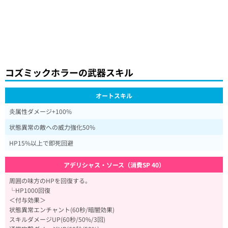
コズミックホラーの武器スキル
オートスキル
炎属性ダメージ+100%
状態異常の敵への威力強化50%
HP15%以上で即死回避
アデリシャス・ソース（消費SP 40）
周囲の味方のHPを回復する。
└HP1000回復
＜付与効果＞
状態異常エンチャント(60秒/暗闇効果)
スキルダメージUP(60秒/50%/3回)