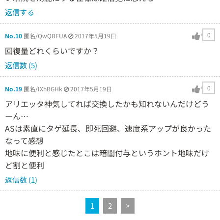
返信する
0
No.10
匿名/QwQBFUA
2017年5月19日
回復量どれくらいですか？
返信数 (5)
0
No.19
匿名/IXhBGHk
2017年5月19日
アリエッタ神気してれば交換したかも知れないんだけどう
ーん…
ASは素直にタゲ延長、即死回避、速度系アップが良かった
なって感想
地味に便利と感じたとこは暗闇付与というホント地味だけ
ど割と便利
返信数 (1)
1
2
>