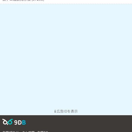
広告IDを表示
9D
B