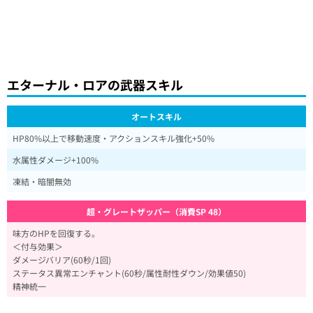
エターナル・ロアの武器スキル
オートスキル
HP80%以上で移動速度・アクションスキル強化+50%
水属性ダメージ+100%
凍結・暗闇無効
超・グレートザッパー（消費SP 48）
味方のHPを回復する。
＜付与効果＞
ダメージバリア(60秒/1回)
ステータス異常エンチャント(60秒/属性耐性ダウン/効果値50)
精神統一