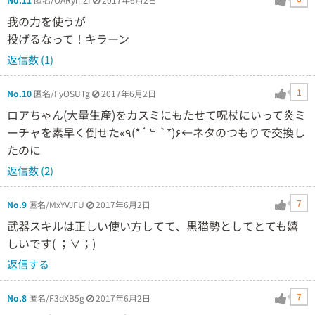
我の力を使うが
投げるなって！キラーン
返信数 (1)
1
No.10
匿名/FyOSUTg
2017年6月2日
ロアちゃん(大量生産)をカスミにもたせて呪杖にいって炎ミ
ーチャを素早く倒せた«٩(*´ ꒳ `*)۶←ネタのつもりで交換し
たのに
返信数 (2)
7
No.9
匿名/MxYVJFU
2017年6月2日
武器スキルは正しい使い方してて、黒猫勢としてとても嬉
しいです( ；∀；)
返信する
7
No.8
匿名/F3dXB5g
2017年6月2日