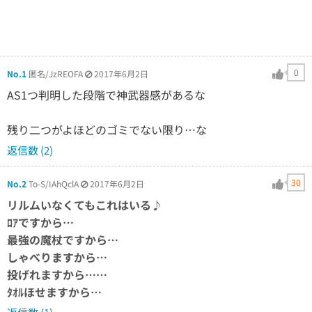
0
No.1
匿名/JzREOFA
2017年6月2日
AS1つ判明した段階で神武器感があるな
残り二つがよほどのゴミでない限り…な
返信数 (2)
30
No.2
To-S/IAhQclA
2017年6月2日
リルムいなくてもこれはいる♪
ﾛｱですから…
最強の魔杖ですから…
しゃべりますから…
投げれますから……
ﾀｵﾙほせますから…