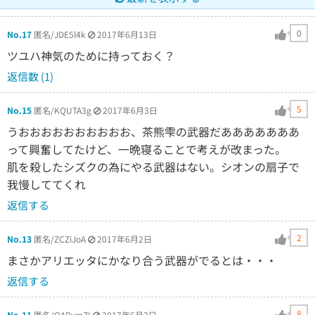
0
No.17
匿名/JDE5l4k
2017年6月13日
ツユハ神気のために持っておく？
返信数 (1)
5
No.15
匿名/KQUTA3g
2017年6月3日
うおおおおおおおおおお、茶熊雫の武器だあああああああ
って興奮してたけど、一晩寝ることで考えが改まった。
肌を殺したシズクの為にやる武器はない。シオンの扇子で
我慢しててくれ
返信する
2
No.13
匿名/ZCZiJoA
2017年6月2日
まさかアリエッタにかなり合う武器がでるとは・・・
返信する
8
No.11
匿名/OARymZI
2017年6月2日