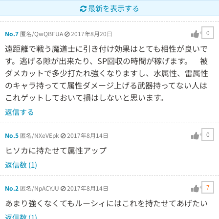
最新を表示する
0
No.7
匿名/QwQBFUA
2017年8月20日
遠距離で戦う魔道士に引き付け効果はとても相性が良いで
す。逃げる隙が出来たり、SP回収の時間が稼げます。 被
ダメカットで多少打たれ強くなりますし、水属性、雷属性
のキャラ持ってて属性ダメージ上げる武器持ってない人は
これゲットしておいて損はしないと思います。
返信する
0
No.5
匿名/NXeVEpk
2017年8月14日
ヒソカに持たせて属性アップ
返信数 (1)
7
No.2
匿名/NpACYJU
2017年8月14日
あまり強くなくてもルーシィにはこれを持たせてあげたい
返信数 (1)