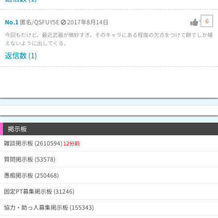
6
No.1
匿名/QSFUY5E
2017年8月14日
今回もだけど、最近武器が微妙すぎ。そのキャラにある程度の欠点をつけて餅でしか補
えないように出してくる。
返信数 (1)
掲示板
雑談掲示板 (2610594)
12分前
質問掲示板 (53578)
愚痴掲示板 (250468)
固定PT募集掲示板 (31246)
協力・助っ人募集掲示板 (155343)