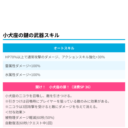
小犬座の鍵の武器スキル
オートスキル
HP70%以上で通常攻撃のダメージ、アクションスキル強化+30%
雷属性ダメージ+100%
水属性ダメージ+100%
開け！ 小犬座の扉！（消費SP 36）
小犬座の二コラを召喚し、敵を引きつける。
※引きつけは召喚時にプレイヤーを狙っている敵のみに効果がある。
※二コラは3回攻撃を受けると敵にダメージを与えて消える。
＜付与効果＞
被物理ダメージ軽減(60秒/50%)
自動復活(60秒/クエスト中1回)