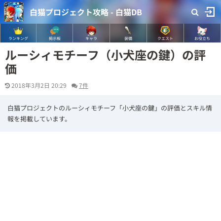
白猫プロジェクト攻略 - 白猫DB
ランキング
掲示板
キャラ
装備
クエスト
お役立ち
ルーシィモチーフ（小犬座の鍵）の評
価
2018年3月2日 20:29
7件
白猫プロジェクトのルーシィモチーフ「小犬座の鍵」の評価とスキル情
報を掲載しています。