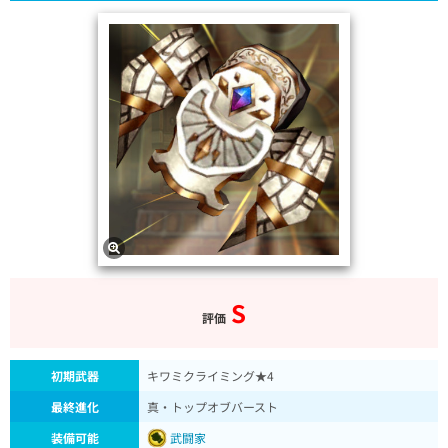
S
評価
初期武器
キワミクライミング★4
最終進化
真・トップオブバースト
装備可能
武闘家