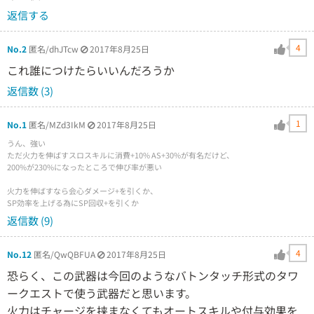
返信する
4
No.2
匿名/dhJTcw
2017年8月25日
これ誰につけたらいいんだろうか
返信数 (3)
1
No.1
匿名/MZd3IkM
2017年8月25日
うん、強い
ただ火力を伸ばすスロスキルに消費+10% AS+30%が有名だけど、
200%が230%になったところで伸び率が悪い
火力を伸ばすなら会心ダメージ+を引くか、
SP効率を上げる為にSP回収+を引くか
返信数 (9)
4
No.12
匿名/QwQBFUA
2017年8月25日
恐らく、この武器は今回のようなバトンタッチ形式のタワ
ークエストで使う武器だと思います。
火力はチャージを挟まなくてもオートスキルや付与効果を