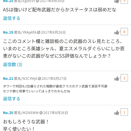
No.25
匿名/EglzEVY
2017年8月30日
ASは強いけど配布武器だからかステータスは弱めだな
返信する
8
No.19
匿名/YRApATA
2017年8月26日
ここのコメント欄と雑談板のこの武器のスレ見たところ、
いまのところ英雄シャル、夏エスメラルダぐらいにしか恩
恵がないこの武器がなぜにSS評価なんでしょうか？
返信数 (3)
2
No.21
匿名/N3CYMjA
2017年8月27日
タワーで何回も1位撮らされた報酬が最低クラスのクソ武器で涙目不可避
セツナ餅と呪拳でいいってはっきりわかんだね
返信する
1
No.20
匿名/M2lVEWM
2017年8月26日
おもしろそうな武器！
早く使いたい！