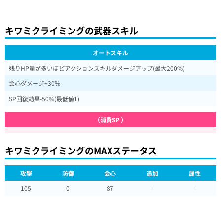
キワミクライミングの武器スキル
オートスキル
残りHP量が多いほどアクションスキルダメージアップ(最大200%)
会心ダメージ+30%
SP回復効果-50%(最低値1)
（消費SP ）
キワミクライミングのMAXステータス
攻撃
防御
会心
追加
属性
105
0
87
-
-