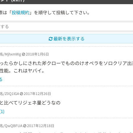
際は「
投稿規約
」を順守して投稿して下さい。
最新を表示する
名/MjhxmWg
2018年1月6日
ったらかしにされた斧クローでもののけオペラをソロクリア出
性能。これはヤバイ。
る
名/Z0Q1lGA
2017年12月26日
と比べてリジェネ量どうなの
1)
名/QwQBFUA
2017年12月18日