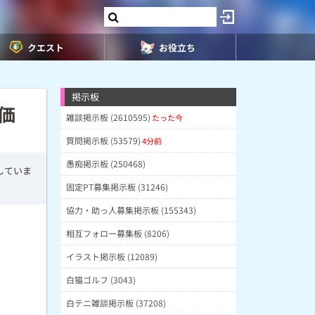
クエスト
お役立ち
掲示板
価
雑談掲示板 (2610595)
たった今
質問掲示板 (53579)
4分前
愚痴掲示板 (250468)
していま
固定PT募集掲示板 (31246)
協力・助っ人募集掲示板 (155343)
相互フォロー募集板 (8206)
イラスト掲示板 (12089)
白猫ゴルフ (3043)
白テニ雑談掲示板 (37208)