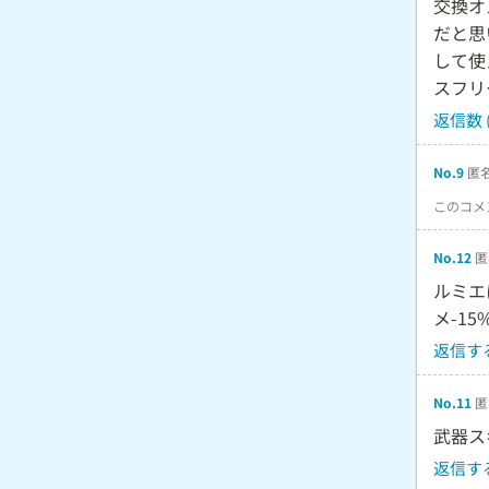
交換オ
だと思
して使
スフリ
返信数 (
No.9
匿名
このコメ
No.12
匿
ルミエ
メ-1
返信す
No.11
匿
武器ス
返信す