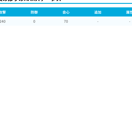
攻撃
防御
会心
追加
属
240
0
70
-
-