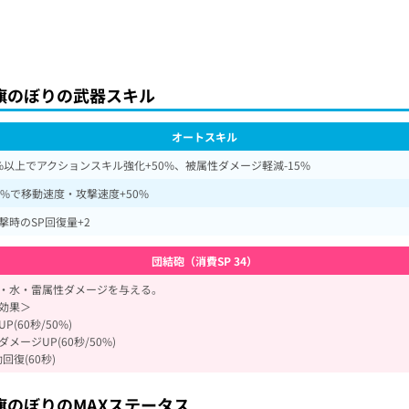
旗のぼりの武器スキル
オートスキル
0%以上でアクションスキル強化+50%、被属性ダメージ軽減-15%
00%で移動速度・攻撃速度+50%
撃時のSP回復量+2
団結砲（消費SP 34）
・水・雷属性ダメージを与える。
効果＞
P(60秒/50%)
メージUP(60秒/50%)
回復(60秒)
旗のぼりのMAXステータス