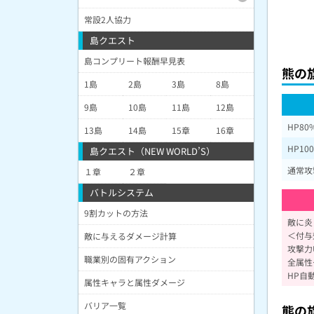
常設2人協力
島クエスト
島コンプリート報酬早見表
熊の
1島
2島
3島
8島
9島
10島
11島
12島
HP8
13島
14島
15章
16章
HP1
島クエスト（NEW WORLD’S）
通常攻
１章
２章
バトルシステム
9割カットの方法
敵に炎
＜付与
敵に与えるダメージ計算
攻撃力U
職業別の固有アクション
全属性ダ
HP自動
属性キャラと属性ダメージ
バリア一覧
熊の