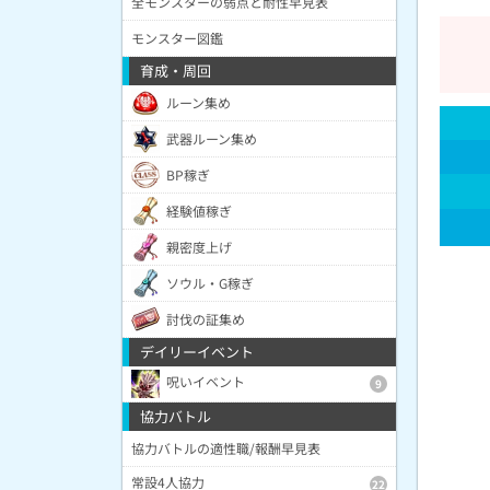
全モンスターの弱点と耐性早見表
モンスター図鑑
育成・周回
ルーン集め
武器ルーン集め
BP稼ぎ
経験値稼ぎ
親密度上げ
ソウル・G稼ぎ
討伐の証集め
デイリーイベント
呪いイベント
9
協力バトル
協力バトルの適性職/報酬早見表
常設4人協力
22