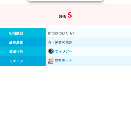
S
評価
初期武器
熊の旗のぼり★4
最終進化
真・栄誉の校旗
装備可能
ウォリアー
茶熊ティナ
モチーフ