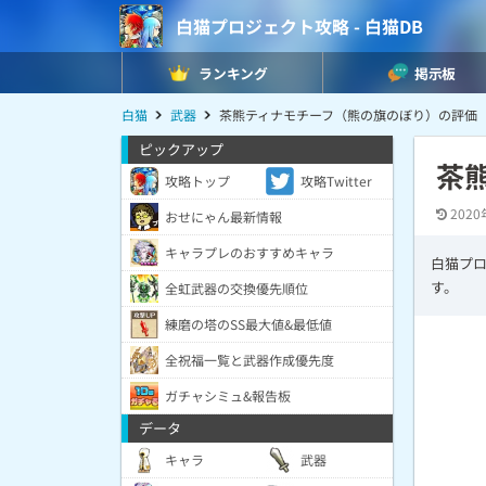
白猫プロジェクト攻略 - 白猫DB
ランキング
掲示板
白猫
武器
茶熊ティナモチーフ（熊の旗のぼり）の評価
ピックアップ
茶
攻略トップ
攻略Twitter
2020
おせにゃん最新情報
キャラプレのおすすめキャラ
白猫プ
す。
全虹武器の交換優先順位
練磨の塔のSS最大値&最低値
全祝福一覧と武器作成優先度
ガチャシミュ&報告板
データ
キャラ
武器