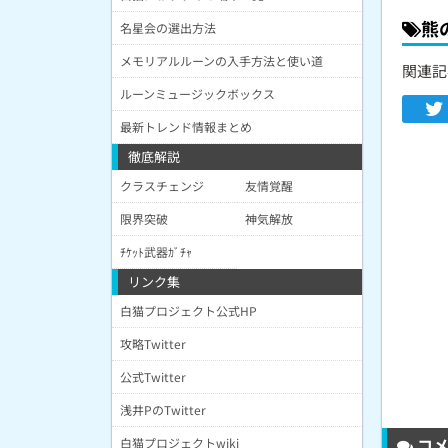
熊
名星会の選出方法
メモリアルルーンの入手方法と使い道
関連記
ルーンミュージックボックス
最新トレンド情報まとめ
徹底解説
クラスチェンジ
友情覚醒
限界突破
神気解放
ﾁｹｯﾄ武器ｶﾞﾁｬ
リンク集
白猫プロジェクト公式HP
攻略Twitter
公式Twitter
浅井PのTwitter
コメ
白猫プロジェクトwiki