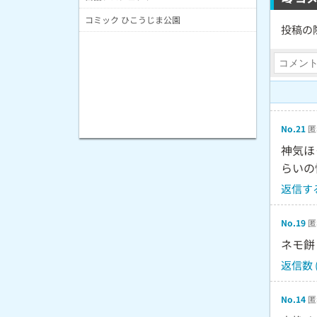
コミック ひこうじま公園
投稿の
No.21
匿
神気ほ
らいの
返信す
No.19
匿
ネモ餅
返信数 (
No.14
匿