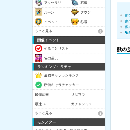
アクセサリ
石板
ルーン
タウン
熊
熊
イベント
称号
熊
もっと見る
6
開催イベント
熊の
やることリスト
協力星30
ランキング・ガチャ
最強キャラランキング
所持キャラチェッカー
最強武器
リセマラ
最速TA
ガチャシミュ
もっと見る
3
モンスター