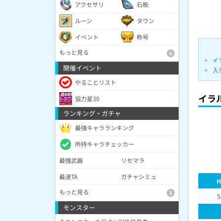
アクセサリ
石板
ルーン
タウン
イベント
称号
もっと見る
6
イ
開催イベント
入
やることリスト
イラ
協力星30
ランキング・ガチャ
最強キャラランキング
所持キャラチェッカー
最強武器
リセマラ
最速TA
ガチャシミュ
H
もっと見る
3
5
モンスター