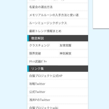
名星会の選出方法
メモリアルルーンの入手方法と使い道
ルーンミュージックボックス
最新トレンド情報まとめ
徹底解説
クラスチェンジ
友情覚醒
限界突破
神気解放
ﾁｹｯﾄ武器ｶﾞﾁｬ
リンク集
白猫プロジェクト公式HP
攻略Twitter
公式Twitter
浅井PのTwitter
白猫プロジェクトwiki