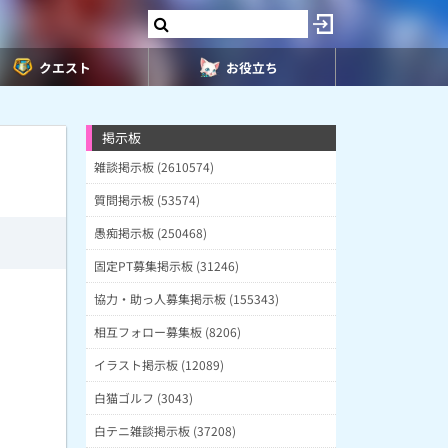
クエスト
お役立ち
掲示板
雑談掲示板 (2610574)
質問掲示板 (53574)
愚痴掲示板 (250468)
固定PT募集掲示板 (31246)
協力・助っ人募集掲示板 (155343)
相互フォロー募集板 (8206)
イラスト掲示板 (12089)
白猫ゴルフ (3043)
白テニ雑談掲示板 (37208)