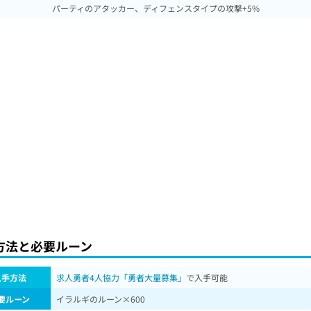
パーティのアタッカー、ディフェンスタイプの攻撃+5%
方法と必要ルーン
入手方法
求人勇者4人協力「勇者大量募集」
で入手可能
要ルーン
イラルギのルーン×600