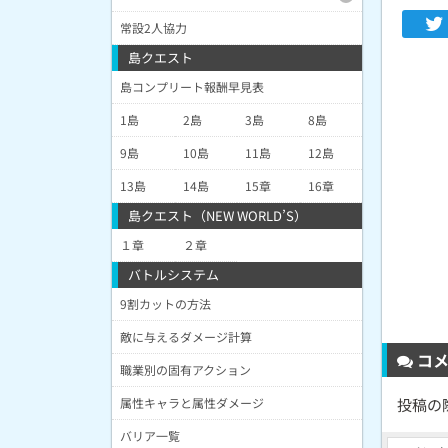
常設2人協力
島クエスト
島コンプリート報酬早見表
1島
2島
3島
8島
9島
10島
11島
12島
13島
14島
15章
16章
島クエスト（NEW WORLD’S）
１章
２章
バトルシステム
9割カットの方法
敵に与えるダメージ計算
コメ
職業別の固有アクション
属性キャラと属性ダメージ
投稿の
バリア一覧