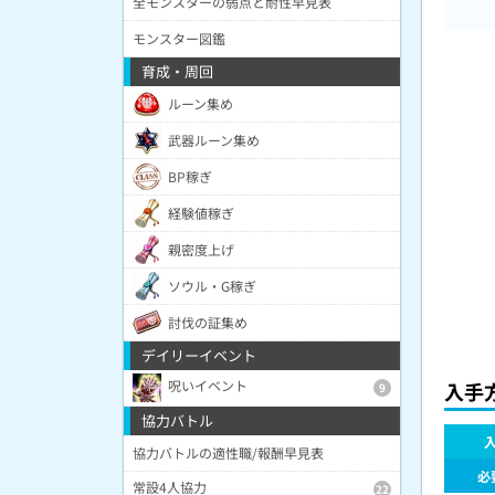
全モンスターの弱点と耐性早見表
モンスター図鑑
育成・周回
ルーン集め
武器ルーン集め
BP稼ぎ
経験値稼ぎ
親密度上げ
ソウル・G稼ぎ
討伐の証集め
デイリーイベント
呪いイベント
入手
9
協力バトル
協力バトルの適性職/報酬早見表
必
常設4人協力
22