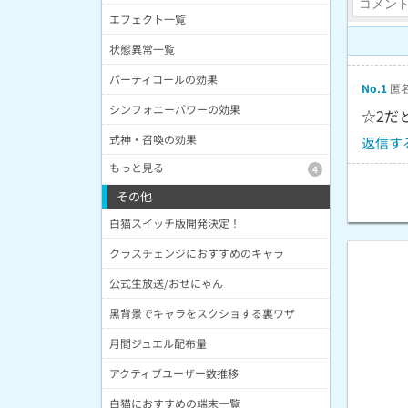
エフェクト一覧
状態異常一覧
パーティコールの効果
No.1
匿名
シンフォニーパワーの効果
☆2だ
式神・召喚の効果
返信す
もっと見る
4
その他
白猫スイッチ版開発決定！
クラスチェンジにおすすめのキャラ
公式生放送/おせにゃん
黒背景でキャラをスクショする裏ワザ
月間ジュエル配布量
アクティブユーザー数推移
白猫におすすめの端末一覧