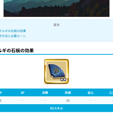
目次
ラルギの石板の効果
手方法と必要ルーン
ルギの石板の効果
P
SP
攻撃
防御
会心
コ
0
-
-
20
-
EXスキル