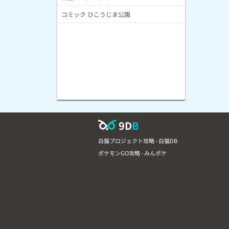
コミック ひこうじま公園
9D
B
白猫プロジェクト攻略 - 白猫DB
ポケモンGO攻略 - みんポケ