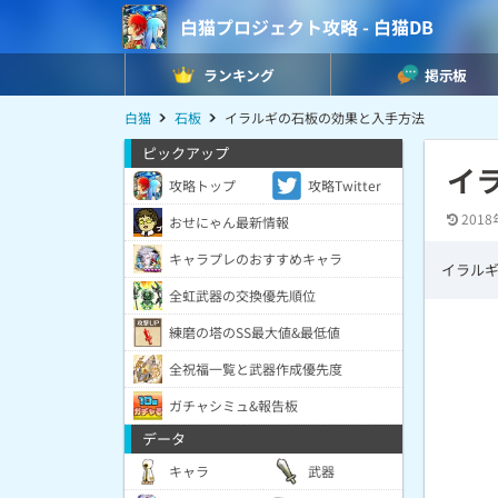
白猫プロジェクト攻略 - 白猫DB
ランキング
掲示板
白猫
石板
イラルギの石板の効果と入手方法
ピックアップ
イ
攻略トップ
攻略Twitter
2018
おせにゃん最新情報
キャラプレのおすすめキャラ
イラル
全虹武器の交換優先順位
練磨の塔のSS最大値&最低値
全祝福一覧と武器作成優先度
ガチャシミュ&報告板
データ
キャラ
武器