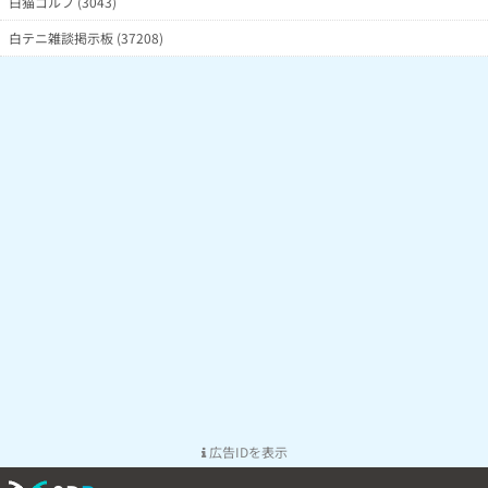
白猫ゴルフ (3043)
白テニ雑談掲示板 (37208)
広告IDを表示